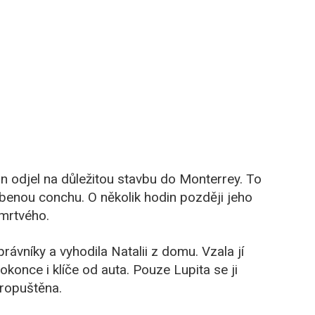
n odjel na důležitou stavbu do Monterrey. To
líbenou conchu. O několik hodin později jeho
 mrtvého.
rávníky a vyhodila Natalii z domu. Vzala jí
okonce i klíče od auta. Pouze Lupita se ji
propuštěna.