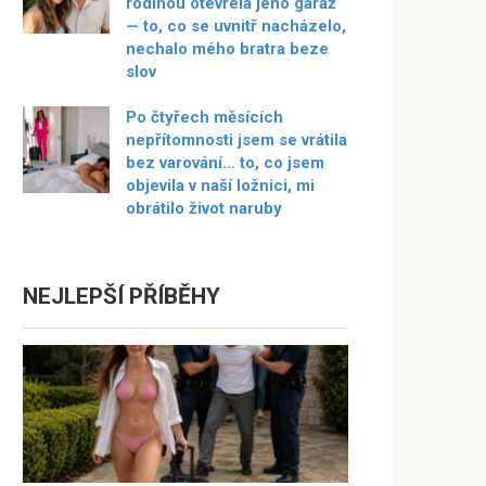
rodinou otevřela jeho garáž
— to, co se uvnitř nacházelo,
nechalo mého bratra beze
slov
Po čtyřech měsících
nepřítomnosti jsem se vrátila
bez varování… to, co jsem
objevila v naší ložnici, mi
obrátilo život naruby
NEJLEPŠÍ PŘÍBĚHY