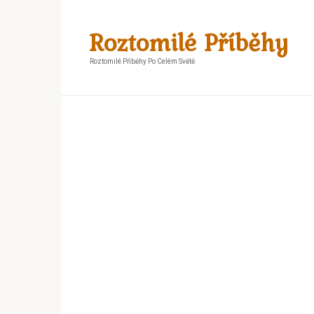
Skip
to
Roztomilé Příběhy
content
Roztomilé Příběhy Po Celém Světě