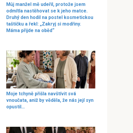
Můj manžel mě udeřil, protože jsem
odmítla nastěhovat se k jeho matce.
Druhý den hodil na postel kosmetickou
taštičku a řekl: „Zakryj si modřiny.
Máma přijde na oběd“
Moje tchyně přišla navštívit svá
vnoučata, aniž by věděla, že nás její syn
opustil…