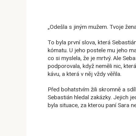
„Odešla s jiným mužem. Tvoje žena
To byla první slova, která Sebastiá
kómatu. U jeho postele mu jeho matk
co si myslela, že je mrtvý. Ale Sebas
podporovala, když neměli nic, kter
kávu, a která v něj vždy věřila.
Před bohatstvím žili skromně a sdíle
Sebastián hledal zakázky. Jejich jed
byla situace, za kterou paní Sara 