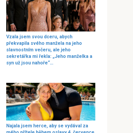
Vzala jsem svou dceru, abych
překvapila svého manžela na jeho
slavnostním večeru, ale jeho
sekretářka mi řekla: „Jeho manželka a
syn už jsou nahoře“…
Najala jsem herce, aby se vydával za
mého přítele během oslavy 4. července