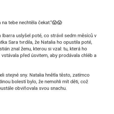
 na tebe nechtěla čekat.“😱😱
n Ibarra uslyšel poté, co strávil sedm měsíců v
a Sara tvrdila, že Natalia ho opustila poté,
tián znal ženu, kterou si vzal: tu, která ho
á vstávala před úsvitem, aby prodávala chléb a
li stejné sny. Natalia hnětla těsto, zatímco
inou bolestí bylo, že nemohli mít děti, což
neustále obviňovala svou snachu.