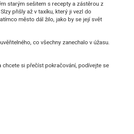
ým starým sešitem s recepty a zástěrou z
lzy přišly až v taxíku, který ji vezl do
ímco město dál žilo, jako by se její svět
uvěřitelného, co všechny zanechalo v úžasu.
 chcete si přečíst pokračování, podívejte se