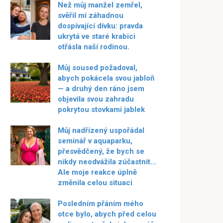
Než můj manžel zemřel,
svěřil mi záhadnou
dospívající dívku: pravda
ukrytá ve staré krabici
otřásla naší rodinou.
Můj soused požadoval,
abych pokácela svou jabloň
— a druhý den ráno jsem
objevila svou zahradu
pokrytou stovkami jablek
Můj nadřízený uspořádal
seminář v aquaparku,
přesvědčený, že bych se
nikdy neodvážila zúčastnit…
Ale moje reakce úplně
změnila celou situaci
Posledním přáním mého
otce bylo, abych před celou