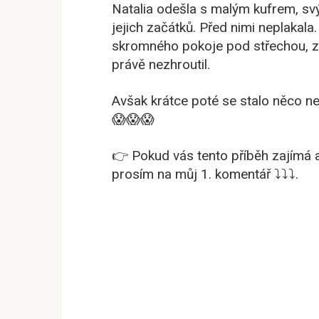
Natalia odešla s malým kufrem, sv
jejich začátků. Před nimi neplakala. S
skromného pokoje pod střechou, zat
právě nezhroutil.
Avšak krátce poté se stalo něco ne
😱😱😱
👉 Pokud vás tento příběh zajímá a
prosím na můj 1. komentář ⤵️⤵️⤵️.