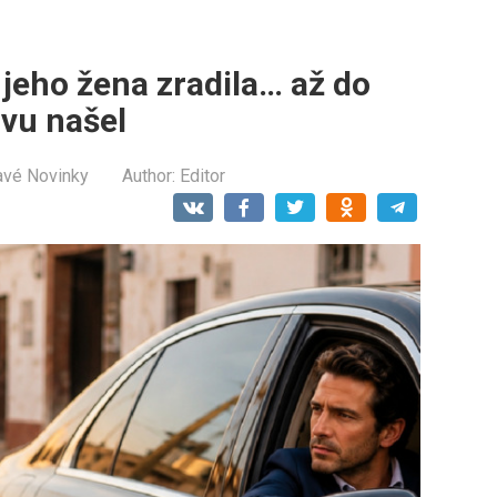
 jeho žena zradila… až do
ovu našel
avé Novinky
Author:
Editor