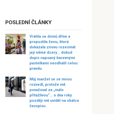
POSLEDNÍ ČLÁNKY
Vrátila se domů dříve a
propustila ženu, která
dokázala znovu rozesmát
její němé dcery… dokud
dopis napsaný barevnými
pastelkami neodhalil celou
pravdu
Můj manžel se se mnou
rozvedl, protože mě
považoval za „málo
přitažlivou“… o dva roky
později mě uviděl na obálce
časopisu