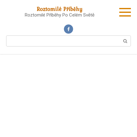
Skip
Roztomilé Příběhy
to
Roztomilé Příběhy Po Celém Světě
content
Search: