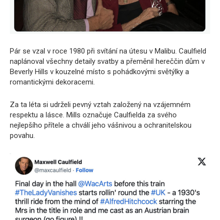
Pár se vzal v roce 1980 při svítání na útesu v Malibu. Caulfield
naplánoval všechny detaily svatby a přeměnil hereččin dům v
Beverly Hills v kouzelné místo s pohádkovými světýlky a
romantickými dekoracemi.
Za ta léta si udrželi pevný vztah založený na vzájemném
respektu a lásce. Mills označuje Caulfielda za svého
nejlepšího přítele a chválí jeho vášnivou a ochranitelskou
povahu.