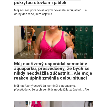
pokrytou stovkami jablek
Můj soused požadoval, abych pokácela svou jabloň — a
druhý den ráno jsem objevila
Zajímavé Příběhy
0
1 299
Můj nadřízený uspořádal seminář v
aquaparku, přesvědčený, že bych se
nikdy neodvážila zúčastnit… Ale moje
reakce úplně změnila celou situaci
Můj nadřízený uspořádal seminář v aquaparku,
přesvědčený, že bych se nikdy neodvážila zúčastnit… Ale