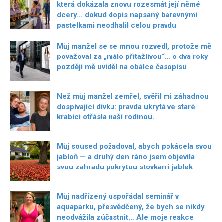
která dokázala znovu rozesmát její němé
dcery… dokud dopis napsaný barevnými
pastelkami neodhalil celou pravdu
Můj manžel se se mnou rozvedl, protože mě
považoval za „málo přitažlivou“… o dva roky
později mě uviděl na obálce časopisu
Než můj manžel zemřel, svěřil mi záhadnou
dospívající dívku: pravda ukrytá ve staré
krabici otřásla naší rodinou.
Můj soused požadoval, abych pokácela svou
jabloň — a druhý den ráno jsem objevila
svou zahradu pokrytou stovkami jablek
Můj nadřízený uspořádal seminář v
aquaparku, přesvědčený, že bych se nikdy
neodvážila zúčastnit… Ale moje reakce