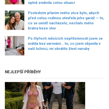
úplně změnila celou situaci
Posledním přáním mého otce bylo, abych
před celou rodinou otevřela jeho garáž — to,
co se uvnitř nacházelo, nechalo mého
bratra beze slov
Po čtyřech měsících nepřítomnosti jsem se
vrátila bez varování… to, co jsem objevila v
naší ložnici, mi obrátilo život naruby
NEJLEPŠÍ PŘÍBĚHY