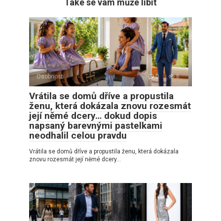
Také se vám může líbit
Osobnosti
0
6
Vrátila se domů dříve a propustila
ženu, která dokázala znovu rozesmát
její němé dcery… dokud dopis
napsaný barevnými pastelkami
neodhalil celou pravdu
Vrátila se domů dříve a propustila ženu, která dokázala
znovu rozesmát její němé dcery…