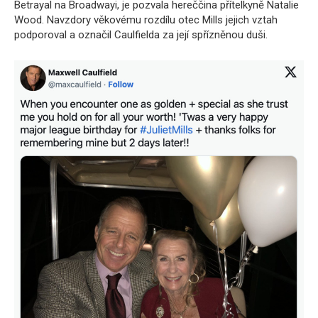
Betrayal na Broadwayi, je pozvala hereččina přítelkyně Natalie
Wood. Navzdory věkovému rozdílu otec Mills jejich vztah
podporoval a označil Caulfielda za její spřízněnou duši.