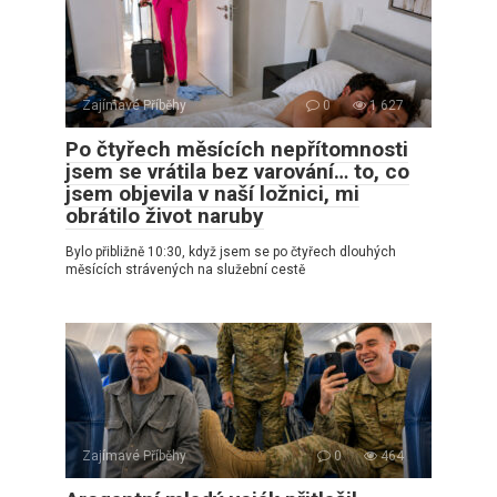
Zajímavé Příběhy
0
1 627
Po čtyřech měsících nepřítomnosti
jsem se vrátila bez varování… to, co
jsem objevila v naší ložnici, mi
obrátilo život naruby
Bylo přibližně 10:30, když jsem se po čtyřech dlouhých
měsících strávených na služební cestě
Zajímavé Příběhy
0
464