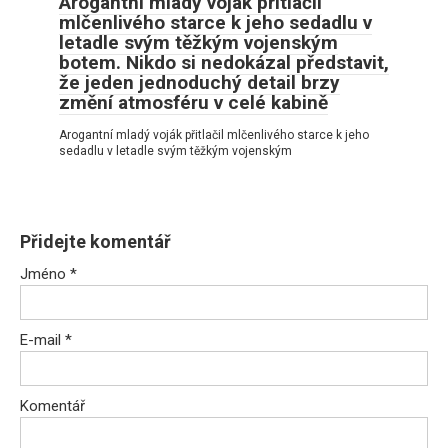
Arogantní mladý voják přitlačil
mlčenlivého starce k jeho sedadlu v
letadle svým těžkým vojenským
botem. Nikdo si nedokázal představit,
že jeden jednoduchý detail brzy
změní atmosféru v celé kabině
Arogantní mladý voják přitlačil mlčenlivého starce k jeho
sedadlu v letadle svým těžkým vojenským
Přidejte komentář
Jméno
*
E-mail
*
Komentář