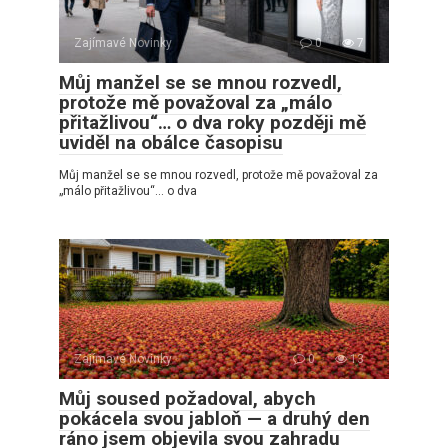
Zajímavé Novinky
0
7
Můj manžel se se mnou rozvedl,
protože mě považoval za „málo
přitažlivou“… o dva roky později mě
uviděl na obálce časopisu
Můj manžel se se mnou rozvedl, protože mě považoval za
„málo přitažlivou“… o dva
Zajímavé Novinky
0
13
Můj soused požadoval, abych
pokácela svou jabloň — a druhý den
ráno jsem objevila svou zahradu