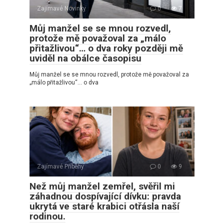
Zajímavé Novinky
0
7
Můj manžel se se mnou rozvedl,
protože mě považoval za „málo
přitažlivou“… o dva roky později mě
uviděl na obálce časopisu
Můj manžel se se mnou rozvedl, protože mě považoval za
„málo přitažlivou“… o dva
Zajímavé Příběhy
0
9
Než můj manžel zemřel, svěřil mi
záhadnou dospívající dívku: pravda
ukrytá ve staré krabici otřásla naší
rodinou.