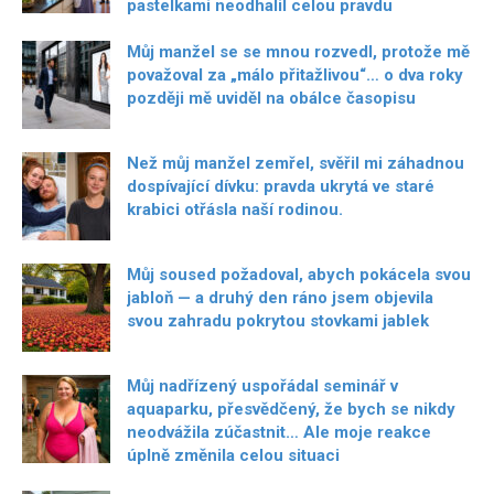
pastelkami neodhalil celou pravdu
Můj manžel se se mnou rozvedl, protože mě
považoval za „málo přitažlivou“… o dva roky
později mě uviděl na obálce časopisu
Než můj manžel zemřel, svěřil mi záhadnou
dospívající dívku: pravda ukrytá ve staré
krabici otřásla naší rodinou.
Můj soused požadoval, abych pokácela svou
jabloň — a druhý den ráno jsem objevila
svou zahradu pokrytou stovkami jablek
Můj nadřízený uspořádal seminář v
aquaparku, přesvědčený, že bych se nikdy
neodvážila zúčastnit… Ale moje reakce
úplně změnila celou situaci