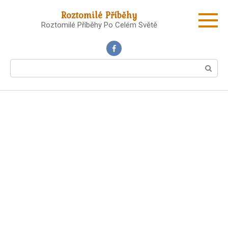
Skip
Roztomilé Příběhy
to
Roztomilé Příběhy Po Celém Světě
content
Search: