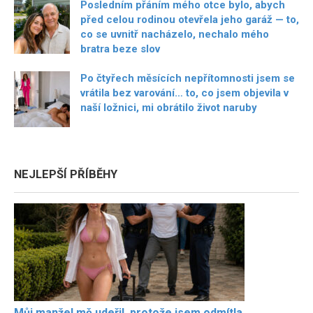
Posledním přáním mého otce bylo, abych
před celou rodinou otevřela jeho garáž — to,
co se uvnitř nacházelo, nechalo mého
bratra beze slov
Po čtyřech měsících nepřítomnosti jsem se
vrátila bez varování… to, co jsem objevila v
naší ložnici, mi obrátilo život naruby
NEJLEPŠÍ PŘÍBĚHY
Můj manžel mě udeřil, protože jsem odmítla