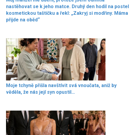
nastěhovat se k jeho matce. Druhý den hodil na postel
kosmetickou taštičku a řekl: „Zakryj si modřiny. Máma
přijde na oběd“
Moje tchyně přišla navštívit svá vnoučata, aniž by
věděla, že nás její syn opustil…