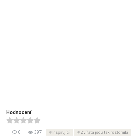
Hodnocení
0
397
Inspirující
Zvířata jsou tak roztomilá