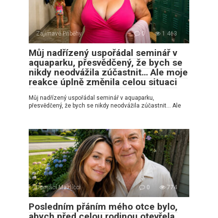
Zajímavé Příběhy
0
1 463
Můj nadřízený uspořádal seminář v
aquaparku, přesvědčený, že bych se
nikdy neodvážila zúčastnit… Ale moje
reakce úplně změnila celou situaci
Můj nadřízený uspořádal seminář v aquaparku,
přesvědčený, že bych se nikdy neodvážila zúčastnit… Ale
Domácí Mazlíčci
0
774
Posledním přáním mého otce bylo,
abych před celou rodinou otevřela