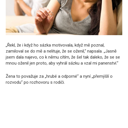
„Řekl, že i když ho sázka motivovala, když mě poznal,
zamiloval se do mě a nelituje, že se oženil,“ napsala. „Jasně
jsem dala najevo, co k němu cítím, že šel tak daleko, že se se
mnou oženil jen proto, aby vyhrál sázku a vzal mi panenství.“
Žena to považuje za „hrubé a odporné“ a nyní „přemýšlí o
rozvodu“ po rozhovoru s rodiči.