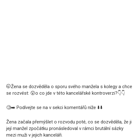
🤭
Žena se dozvěděla o sporu svého manžela s kolegy a chce
se rozvést:
😲
o co jde v této kancelářské kontroverzi?
👇
👇
🧐➡️ Podívejte se na v sekci komentářů níže ⬇️⬇️
Žena začala přemýšlet o rozvodu poté, co se dozvěděla, že ji
její manžel zpočátku pronásledoval v rámci brutální sázky
mezi muži v jejich kanceláři.