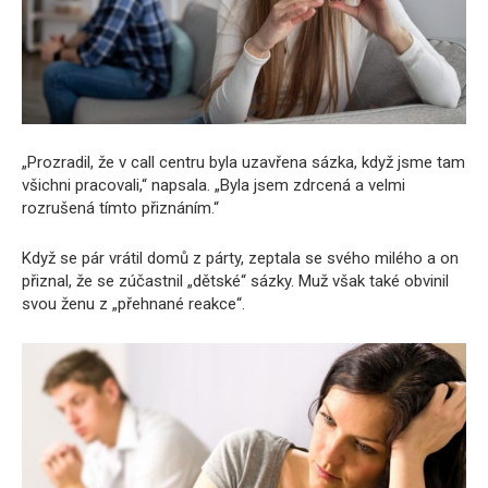
„Prozradil, že v call centru byla uzavřena sázka, když jsme tam
všichni pracovali,“ napsala. „Byla jsem zdrcená a velmi
rozrušená tímto přiznáním.“
Když se pár vrátil domů z párty, zeptala se svého milého a on
přiznal, že se zúčastnil „dětské“ sázky. Muž však také obvinil
svou ženu z „přehnané reakce“.