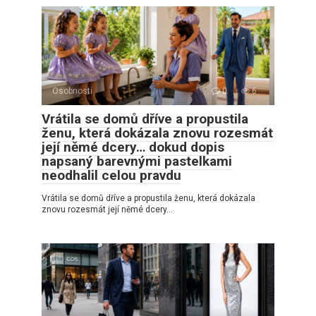
Osobnosti
0
6
Vrátila se domů dříve a propustila
ženu, která dokázala znovu rozesmát
její němé dcery… dokud dopis
napsaný barevnými pastelkami
neodhalil celou pravdu
Vrátila se domů dříve a propustila ženu, která dokázala
znovu rozesmát její němé dcery…