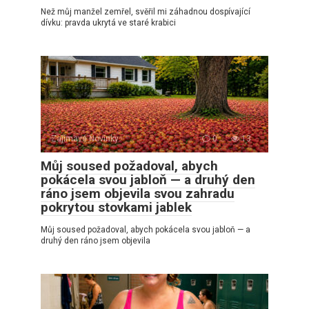
Než můj manžel zemřel, svěřil mi záhadnou dospívající
dívku: pravda ukrytá ve staré krabici
Zajímavé Novinky
0
13
Můj soused požadoval, abych
pokácela svou jabloň — a druhý den
ráno jsem objevila svou zahradu
pokrytou stovkami jablek
Můj soused požadoval, abych pokácela svou jabloň — a
druhý den ráno jsem objevila