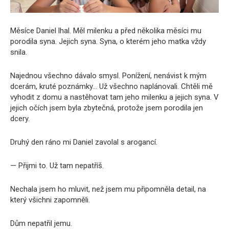
Měsíce Daniel lhal. Měl milenku a před několika měsíci mu
porodila syna. Jejich syna. Syna, o kterém jeho matka vždy
snila.
Najednou všechno dávalo smysl. Ponížení, nenávist k mým
dcerám, kruté poznámky… Už všechno naplánovali. Chtěli mě
vyhodit z domu a nastěhovat tam jeho milenku a jejich syna. V
jejich očích jsem byla zbytečná, protože jsem porodila jen
dcery.
Druhý den ráno mi Daniel zavolal s arogancí.
— Přijmi to. Už tam nepatříš.
Nechala jsem ho mluvit, než jsem mu připomněla detail, na
který všichni zapomněli.
Dům nepatřil jemu.