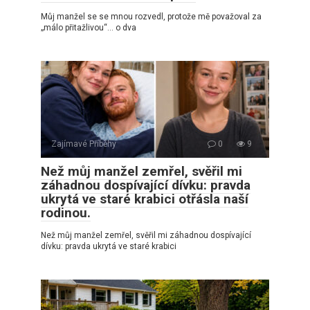
Můj manžel se se mnou rozvedl, protože mě považoval za
„málo přitažlivou“… o dva
Zajímavé Příběhy
0
9
Než můj manžel zemřel, svěřil mi
záhadnou dospívající dívku: pravda
ukrytá ve staré krabici otřásla naší
rodinou.
Než můj manžel zemřel, svěřil mi záhadnou dospívající
dívku: pravda ukrytá ve staré krabici