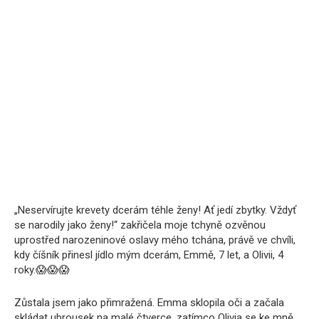
„Neservírujte krevety dcerám téhle ženy! Ať jedí zbytky. Vždyť
se narodily jako ženy!“ zakřičela moje tchyně ozvěnou
uprostřed narozeninové oslavy mého tchána, právě ve chvíli,
kdy číšník přinesl jídlo mým dcerám, Emmě, 7 let, a Olivii, 4
roky.😱😱😱
Zůstala jsem jako přimražená. Emma sklopila oči a začala
skládat ubrousek na malé čtverce, zatímco Olivia se ke mně