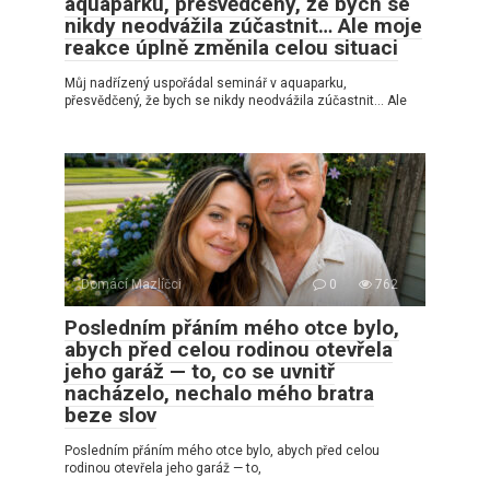
aquaparku, přesvědčený, že bych se
nikdy neodvážila zúčastnit… Ale moje
reakce úplně změnila celou situaci
Můj nadřízený uspořádal seminář v aquaparku,
přesvědčený, že bych se nikdy neodvážila zúčastnit… Ale
Domácí Mazlíčci
0
762
Posledním přáním mého otce bylo,
abych před celou rodinou otevřela
jeho garáž — to, co se uvnitř
nacházelo, nechalo mého bratra
beze slov
Posledním přáním mého otce bylo, abych před celou
rodinou otevřela jeho garáž — to,