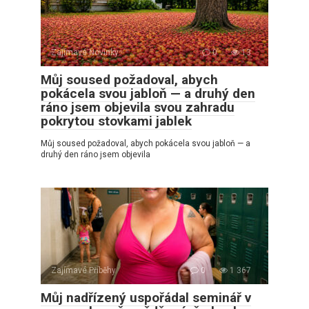
Zajímavé Novinky
0
13
Můj soused požadoval, abych
pokácela svou jabloň — a druhý den
ráno jsem objevila svou zahradu
pokrytou stovkami jablek
Můj soused požadoval, abych pokácela svou jabloň — a
druhý den ráno jsem objevila
Zajímavé Příběhy
0
1 367
Můj nadřízený uspořádal seminář v