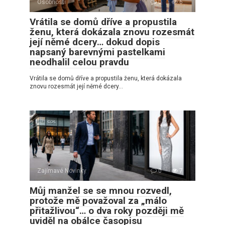
Osobnosti
0
6
Vrátila se domů dříve a propustila
ženu, která dokázala znovu rozesmát
její němé dcery… dokud dopis
napsaný barevnými pastelkami
neodhalil celou pravdu
Vrátila se domů dříve a propustila ženu, která dokázala
znovu rozesmát její němé dcery…
Zajímavé Novinky
0
7
Můj manžel se se mnou rozvedl,
protože mě považoval za „málo
přitažlivou“… o dva roky později mě
uviděl na obálce časopisu