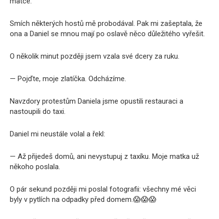
matce.
Smích některých hostů mě probodával. Pak mi zašeptala, že
ona a Daniel se mnou mají po oslavě něco důležitého vyřešit.
O několik minut později jsem vzala své dcery za ruku.
— Pojďte, moje zlatíčka. Odcházíme.
Navzdory protestům Daniela jsme opustili restauraci a
nastoupili do taxi.
Daniel mi neustále volal a řekl:
— Až přijedeš domů, ani nevystupuj z taxíku. Moje matka už
někoho poslala.
O pár sekund později mi poslal fotografii: všechny mé věci
byly v pytlích na odpadky před domem.😱😱😱