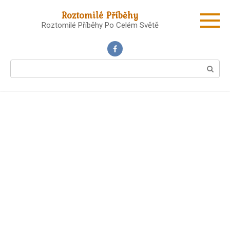
Skip
Roztomilé Příběhy
to
Roztomilé Příběhy Po Celém Světě
content
Search: