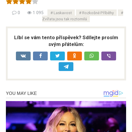
0
1 095
Laskavost
Rozkošné Příběhy
Zvířata jsou tak roztomilá
Líbí se vám tento příspěvek? Sdílejte prosím
svým přátelům: