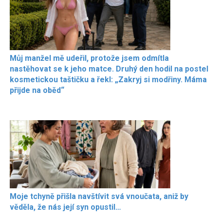
Můj manžel mě udeřil, protože jsem odmítla
nastěhovat se k jeho matce. Druhý den hodil na postel
kosmetickou taštičku a řekl: „Zakryj si modřiny. Máma
přijde na oběd“
Moje tchyně přišla navštívit svá vnoučata, aniž by
věděla, že nás její syn opustil…