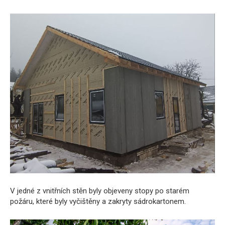
V jedné z vnitřních stěn byly objeveny stopy po starém
požáru, které byly vyčištěny a zakryty sádrokartonem.