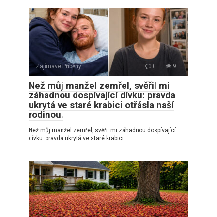
Zajímavé Příběhy
0
9
Než můj manžel zemřel, svěřil mi
záhadnou dospívající dívku: pravda
ukrytá ve staré krabici otřásla naší
rodinou.
Než můj manžel zemřel, svěřil mi záhadnou dospívající
dívku: pravda ukrytá ve staré krabici