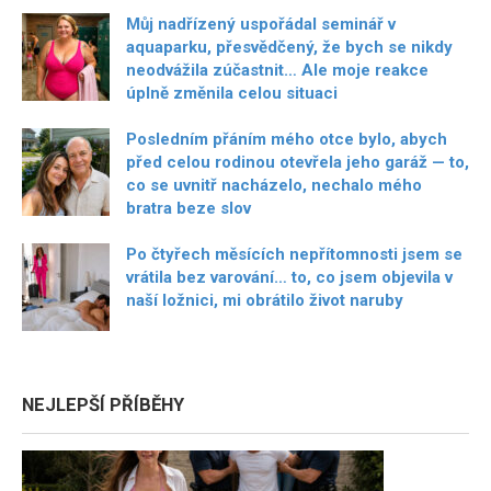
Můj nadřízený uspořádal seminář v
aquaparku, přesvědčený, že bych se nikdy
neodvážila zúčastnit… Ale moje reakce
úplně změnila celou situaci
Posledním přáním mého otce bylo, abych
před celou rodinou otevřela jeho garáž — to,
co se uvnitř nacházelo, nechalo mého
bratra beze slov
Po čtyřech měsících nepřítomnosti jsem se
vrátila bez varování… to, co jsem objevila v
naší ložnici, mi obrátilo život naruby
NEJLEPŠÍ PŘÍBĚHY