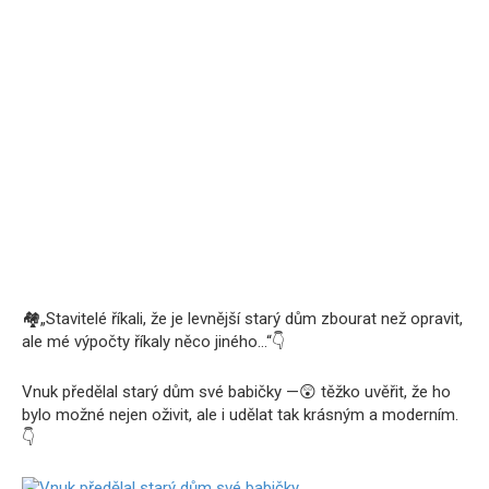
🏘
„Stavitelé říkali, že je levnější starý dům zbourat než opravit,
ale mé výpočty říkaly něco jiného…“
👇
Vnuk předělal starý dům své babičky —
😲
těžko uvěřit, že ho
bylo možné nejen oživit, ale i udělat tak krásným a moderním.
👇