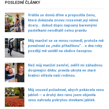
POSLEDNÍ ČLÁNKY
Vrátila se domů dříve a propustila ženu,
která dokázala znovu rozesmát její němé
dcery… dokud dopis napsaný barevnými
pastelkami neodhalil celou pravdu
Můj manžel se se mnou rozvedl, protože mě
považoval za „málo přitažlivou“… o dva roky
později mě uviděl na obálce časopisu
Než můj manžel zemřel, svěřil mi záhadnou
dospívající dívku: pravda ukrytá ve staré
krabici otřásla naší rodinou.
Můj soused požadoval, abych pokácela svou
jabloň — a druhý den ráno jsem objevila
svou zahradu pokrytou stovkami jablek