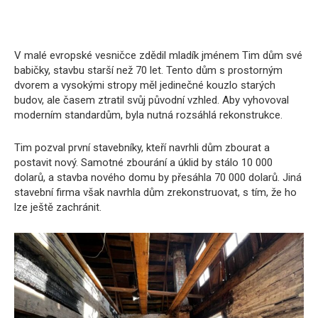
V malé evropské vesničce zdědil mladík jménem Tim dům své
babičky, stavbu starší než 70 let. Tento dům s prostorným
dvorem a vysokými stropy měl jedinečné kouzlo starých
budov, ale časem ztratil svůj původní vzhled. Aby vyhovoval
moderním standardům, byla nutná rozsáhlá rekonstrukce.
Tim pozval první stavebníky, kteří navrhli dům zbourat a
postavit nový. Samotné zbourání a úklid by stálo 10 000
dolarů, a stavba nového domu by přesáhla 70 000 dolarů. Jiná
stavební firma však navrhla dům zrekonstruovat, s tím, že ho
lze ještě zachránit.