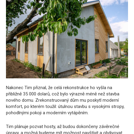
Nakonec Tim přiznal, že celá rekonstrukce ho vyšla na
přibližně 35 000 dolarů, což bylo výrazně méně než stavba
nového domu. Zrekonstruovaný dům mu poskytl moderní
komfort, po kterém toužil: útulnou stavbu s vysokými stropy,
pohodlnými pokoji a moderním vytápěním.
Tim plánuje pozvat hosty, až budou dokončeny závěrečné
úpravy, a možná budeme mít možnost navštívit a obdivovat