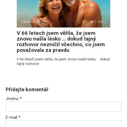
Zajímavé Příběhy
0
1 468
V 66 letech jsem věřila, že jsem
znovu našla lásku … dokud tajný
rozhovor nezničil všechno, co jsem
považovala za pravdu
V 66 letech jsem věřila, že jsem znovu našla lásku … dokud
tajný rozhovor
Přidejte komentář
Jméno
*
E-mail
*