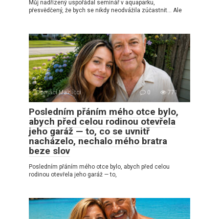
Můj nadřízený uspořádal seminář v aquaparku,
přesvědčený, že bych se nikdy neodvážila zúčastnit… Ale
Domácí Mazlíčci
0
771
Posledním přáním mého otce bylo,
abych před celou rodinou otevřela
jeho garáž — to, co se uvnitř
nacházelo, nechalo mého bratra
beze slov
Posledním přáním mého otce bylo, abych před celou
rodinou otevřela jeho garáž — to,