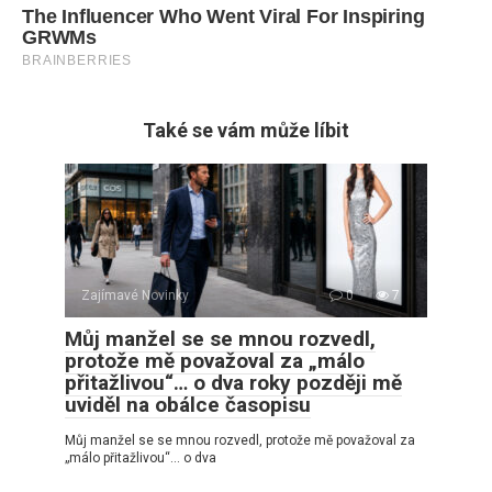
Také se vám může líbit
Zajímavé Novinky
0
7
Můj manžel se se mnou rozvedl,
protože mě považoval za „málo
přitažlivou“… o dva roky později mě
uviděl na obálce časopisu
Můj manžel se se mnou rozvedl, protože mě považoval za
„málo přitažlivou“… o dva