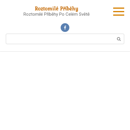
Skip
Roztomilé Příběhy
to
Roztomilé Příběhy Po Celém Světě
content
Search: