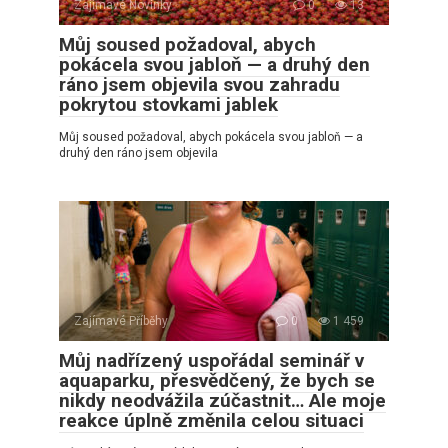
Zajímavé Novinky
0
13
Můj soused požadoval, abych
pokácela svou jabloň — a druhý den
ráno jsem objevila svou zahradu
pokrytou stovkami jablek
Můj soused požadoval, abych pokácela svou jabloň — a
druhý den ráno jsem objevila
Zajímavé Příběhy
0
1 459
Můj nadřízený uspořádal seminář v
aquaparku, přesvědčený, že bych se
nikdy neodvážila zúčastnit… Ale moje
reakce úplně změnila celou situaci