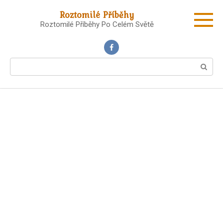
Skip
Roztomilé Příběhy
to
Roztomilé Příběhy Po Celém Světě
content
Search: