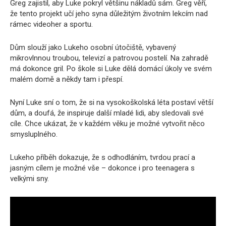
Greg zajistil, aby Luke pokryl většinu nákladů sám. Greg věří,
že tento projekt učí jeho syna důležitým životním lekcím nad
rámec videoher a sportu.
Dům slouží jako Lukeho osobní útočiště, vybavený
mikrovlnnou troubou, televizí a patrovou postelí. Na zahradě
má dokonce gril. Po škole si Luke dělá domácí úkoly ve svém
malém domě a někdy tam i přespí.
Nyní Luke sní o tom, že si na vysokoškolská léta postaví větší
dům, a doufá, že inspiruje další mladé lidi, aby sledovali své
cíle. Chce ukázat, že v každém věku je možné vytvořit něco
smysluplného.
Lukeho příběh dokazuje, že s odhodláním, tvrdou prací a
jasným cílem je možné vše – dokonce i pro teenagera s
velkými sny.