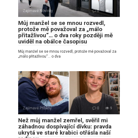
Zajímavé Novinky
0
7
Můj manžel se se mnou rozvedl,
protože mě považoval za „málo
přitažlivou“… o dva roky později mě
uviděl na obálce časopisu
Můj manžel se se mnou rozvedl, protože mě považoval za
„málo přitažlivou“… o dva
Zajímavé Příběhy
0
9
Než můj manžel zemřel, svěřil mi
záhadnou dospívající dívku: pravda
ukrytá ve staré krabici otřásla naší