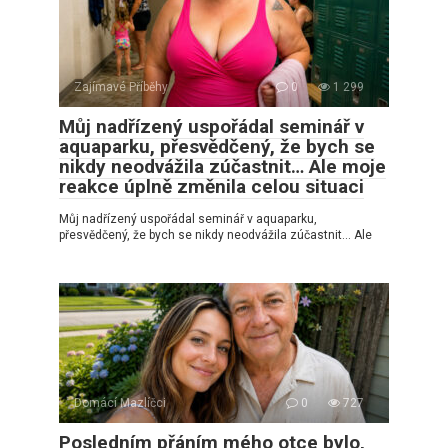
Zajímavé Příběhy
0
1 299
Můj nadřízený uspořádal seminář v
aquaparku, přesvědčený, že bych se
nikdy neodvážila zúčastnit… Ale moje
reakce úplně změnila celou situaci
Můj nadřízený uspořádal seminář v aquaparku,
přesvědčený, že bych se nikdy neodvážila zúčastnit… Ale
Domácí Mazlíčci
0
727
Posledním přáním mého otce bylo,