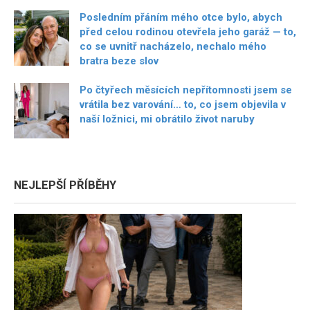
Posledním přáním mého otce bylo, abych
před celou rodinou otevřela jeho garáž — to,
co se uvnitř nacházelo, nechalo mého
bratra beze slov
Po čtyřech měsících nepřítomnosti jsem se
vrátila bez varování… to, co jsem objevila v
naší ložnici, mi obrátilo život naruby
NEJLEPŠÍ PŘÍBĚHY