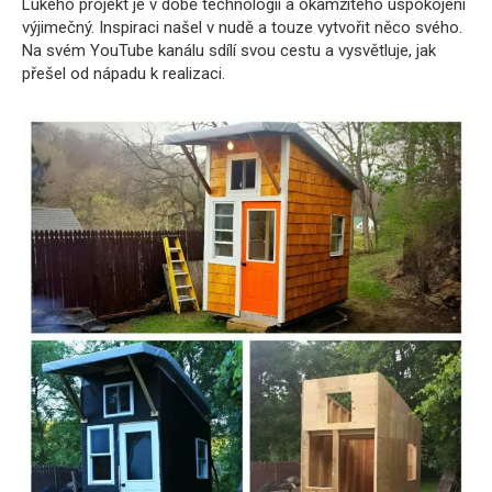
Lukeho projekt je v době technologií a okamžitého uspokojení
výjimečný. Inspiraci našel v nudě a touze vytvořit něco svého.
Na svém YouTube kanálu sdílí svou cestu a vysvětluje, jak
přešel od nápadu k realizaci.