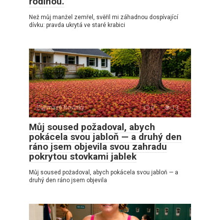
rodinou.
Než můj manžel zemřel, svěřil mi záhadnou dospívající
dívku: pravda ukrytá ve staré krabici
Zajímavé Novinky
0
13
Můj soused požadoval, abych
pokácela svou jabloň — a druhý den
ráno jsem objevila svou zahradu
pokrytou stovkami jablek
Můj soused požadoval, abych pokácela svou jabloň — a
druhý den ráno jsem objevila