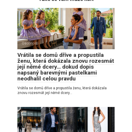
Osobnosti
0
6
Vrátila se domů dříve a propustila
ženu, která dokázala znovu rozesmát
její němé dcery… dokud dopis
napsaný barevnými pastelkami
neodhalil celou pravdu
Vrátila se domů dříve a propustila ženu, která dokázala
znovu rozesmát její němé dcery…