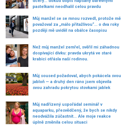
dcery… dokud dopis napsaný barevnými
pastelkami neodhalil celou pravdu
Můj manžel se se mnou rozvedl, protože mě
považoval za „málo přitažlivou“… o dva roky
později mě uviděl na obálce časopisu
Než můj manžel zemřel, svěřil mi záhadnou
dospívající dívku: pravda ukrytá ve staré
krabici otřásla naší rodinou.
Můj soused požadoval, abych pokácela svou
jabloň — a druhý den ráno jsem objevila
svou zahradu pokrytou stovkami jablek
Můj nadřízený uspořádal seminář v
aquaparku, přesvědčený, že bych se nikdy
neodvážila zúčastnit… Ale moje reakce
úplně změnila celou situaci