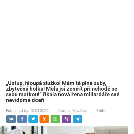
„Ustup, hloupá služko! Mám tě plné zuby,
zbytečná holka! Měla jsi zemřít při nehodě se
svou matkou!“ říkala nová žena miliardáře své
nevidomé dceři
Published by:
12.01.2026
Domácí Mazlíčci
Editor