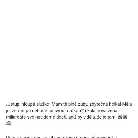
„Ustup, hloupá služko! Mám tě plné zuby, zbytečná holka! Měla
jsi zemřít při nehodě se svou matkou!“ říkala nová žena
miliardáře své nevidomé dceři, aniž by viděla, že je tam. 😱😱
😱
Roberto vždy obdivoval svou ženu pro její působivost a