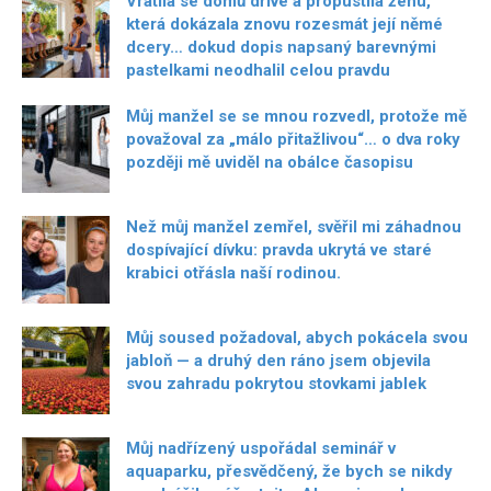
Vrátila se domů dříve a propustila ženu,
která dokázala znovu rozesmát její němé
dcery… dokud dopis napsaný barevnými
pastelkami neodhalil celou pravdu
Můj manžel se se mnou rozvedl, protože mě
považoval za „málo přitažlivou“… o dva roky
později mě uviděl na obálce časopisu
Než můj manžel zemřel, svěřil mi záhadnou
dospívající dívku: pravda ukrytá ve staré
krabici otřásla naší rodinou.
Můj soused požadoval, abych pokácela svou
jabloň — a druhý den ráno jsem objevila
svou zahradu pokrytou stovkami jablek
Můj nadřízený uspořádal seminář v
aquaparku, přesvědčený, že bych se nikdy