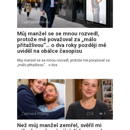
Zajímavé Novinky
0
7
Můj manžel se se mnou rozvedl,
protože mě považoval za „málo
přitažlivou“… o dva roky později mě
uviděl na obálce časopisu
Můj manžel se se mnou rozvedl, protože mě považoval za
„málo přitažlivou“… o dva
Zajímavé Příběhy
0
9
Než můj manžel zemřel, svěřil mi