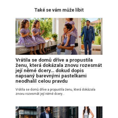
Také se vám může líbit
Osobnosti
0
6
Vrátila se domů dříve a propustila
ženu, která dokázala znovu rozesmát
její němé dcery… dokud dopis
napsaný barevnými pastelkami
neodhalil celou pravdu
Vrátila se domů dříve a propustila ženu, která dokázala
znovu rozesmát její němé dcery…