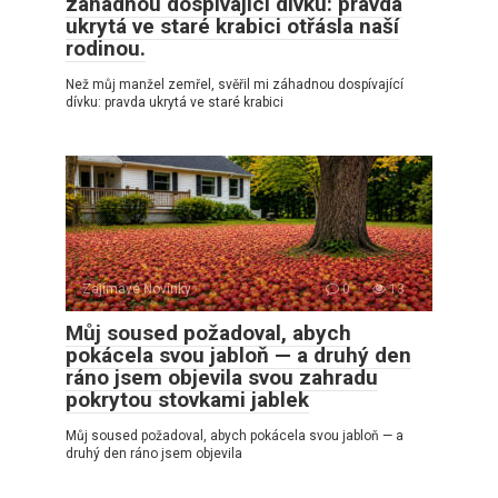
záhadnou dospívající dívku: pravda
ukrytá ve staré krabici otřásla naší
rodinou.
Než můj manžel zemřel, svěřil mi záhadnou dospívající
dívku: pravda ukrytá ve staré krabici
Zajímavé Novinky
0
13
Můj soused požadoval, abych
pokácela svou jabloň — a druhý den
ráno jsem objevila svou zahradu
pokrytou stovkami jablek
Můj soused požadoval, abych pokácela svou jabloň — a
druhý den ráno jsem objevila