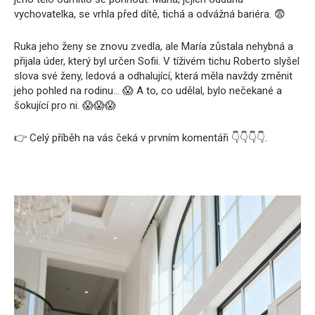
vychovatelka, se vrhla před dítě, tichá a odvážná bariéra. 😨
Ruka jeho ženy se znovu zvedla, ale María zůstala nehybná a
přijala úder, který byl určen Sofii. V tíživém tichu Roberto slyšel
slova své ženy, ledová a odhalující, která měla navždy změnit
jeho pohled na rodinu… 😱 A to, co udělal, bylo nečekané a
šokující pro ni. 😱😱😱
👉 Celý příběh na vás čeká v prvním komentáři 👇👇👇👇.