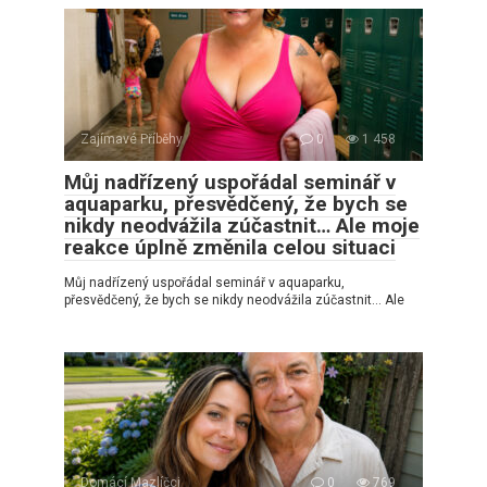
Zajímavé Příběhy
0
1 458
Můj nadřízený uspořádal seminář v
aquaparku, přesvědčený, že bych se
nikdy neodvážila zúčastnit… Ale moje
reakce úplně změnila celou situaci
Můj nadřízený uspořádal seminář v aquaparku,
přesvědčený, že bych se nikdy neodvážila zúčastnit… Ale
Domácí Mazlíčci
0
769