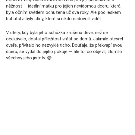
něžnost — ideální matku pro jejich nevidomou dceru, která
byla očním světlem ochuzena už dva roky. Ale pod leskem
bohatství byly stíny, které si nikdo nedovolil vidět.
V úterý, kdy byla jeho schůzka zrušena dříve, než se
očekávalo, dostal příležitost vrátit se domů. Jakmile otevřel
dveře, přivítalo ho nezvyklé ticho. Doufaje, že překvapí svou
dceru, se vydal do jejího pokoje — ale to, co objevil, zlomilo
všechny jeho jistoty. 😨