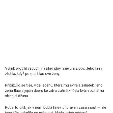
Výkřik protrhl vzduch: násilný, plný hněvu a zloby. Jeho krev
ztuhla, když poznal hlas své ženy.
Přibližujíc se tiše, viděl scénu, která mu svírala žaludek: jeho
žena tlačila jejich dceru ke zdi a zuřivě křičela kvůli rozlitému
sklenici džusu.
Roberto cítil, jak v něm bublá hněv, připraven zasáhnout — ale
jeho tělo odmítlo se pohnout. María, jejich oddaná