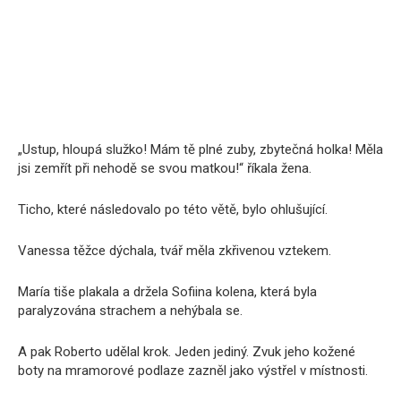
„Ustup, hloupá služko! Mám tě plné zuby, zbytečná holka! Měla
jsi zemřít při nehodě se svou matkou!“ říkala žena.
Ticho, které následovalo po této větě, bylo ohlušující.
Vanessa těžce dýchala, tvář měla zkřivenou vztekem.
María tiše plakala a držela Sofiina kolena, která byla
paralyzována strachem a nehýbala se.
A pak Roberto udělal krok. Jeden jediný. Zvuk jeho kožené
boty na mramorové podlaze zazněl jako výstřel v místnosti.