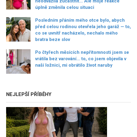
neodvážila zúčastnit… Ale moje reakce
úplně změnila celou situaci
Posledním přáním mého otce bylo, abych
před celou rodinou otevřela jeho garáž — to,
co se uvnitř nacházelo, nechalo mého
bratra beze slov
Po čtyřech měsících nepřítomnosti jsem se
vrátila bez varování… to, co jsem objevila v
naší ložnici, mi obrátilo život naruby
NEJLEPŠÍ PŘÍBĚHY