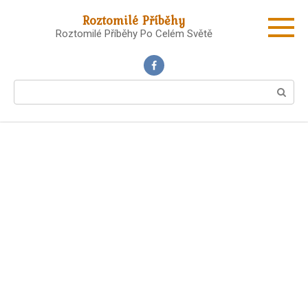
Skip
Roztomilé Příběhy
to
Roztomilé Příběhy Po Celém Světě
content
Search: