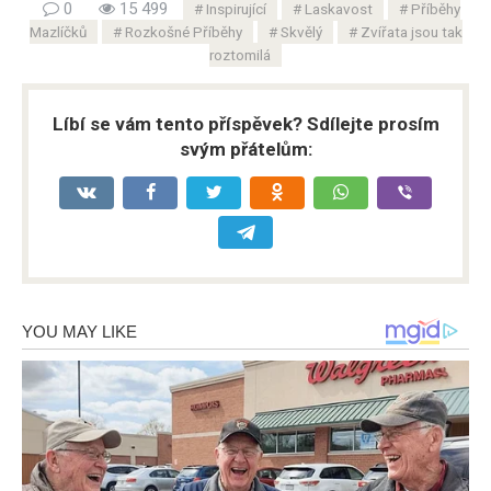
0
15 499
Inspirující
Laskavost
Příběhy
Mazlíčků
Rozkošné Příběhy
Skvělý
Zvířata jsou tak
roztomilá
Líbí se vám tento příspěvek? Sdílejte prosím
svým přátelům: