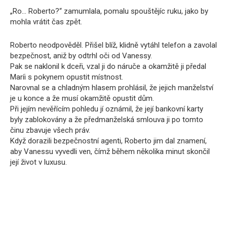
„Ro… Roberto?“ zamumlala, pomalu spouštějíc ruku, jako by
mohla vrátit čas zpět.
Roberto neodpověděl. Přišel blíž, klidně vytáhl telefon a zavolal
bezpečnost, aniž by odtrhl oči od Vanessy.
Pak se naklonil k dceři, vzal ji do náruče a okamžitě ji předal
Maríi s pokynem opustit místnost.
Narovnal se a chladným hlasem prohlásil, že jejich manželství
je u konce a že musí okamžitě opustit dům.
Při jejím nevěřícím pohledu jí oznámil, že její bankovní karty
byly zablokovány a že předmanželská smlouva ji po tomto
činu zbavuje všech práv.
Když dorazili bezpečnostní agenti, Roberto jim dal znamení,
aby Vanessu vyvedli ven, čímž během několika minut skončil
její život v luxusu.