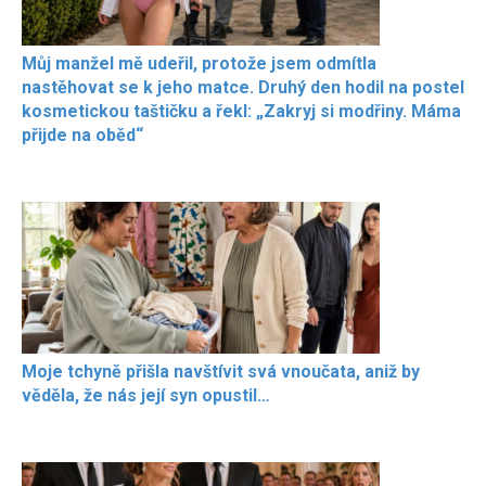
Můj manžel mě udeřil, protože jsem odmítla
nastěhovat se k jeho matce. Druhý den hodil na postel
kosmetickou taštičku a řekl: „Zakryj si modřiny. Máma
přijde na oběd“
Moje tchyně přišla navštívit svá vnoučata, aniž by
věděla, že nás její syn opustil…