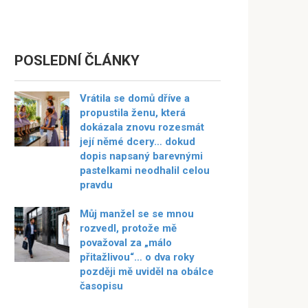
POSLEDNÍ ČLÁNKY
Vrátila se domů dříve a
propustila ženu, která
dokázala znovu rozesmát
její němé dcery… dokud
dopis napsaný barevnými
pastelkami neodhalil celou
pravdu
Můj manžel se se mnou
rozvedl, protože mě
považoval za „málo
přitažlivou“… o dva roky
později mě uviděl na obálce
časopisu