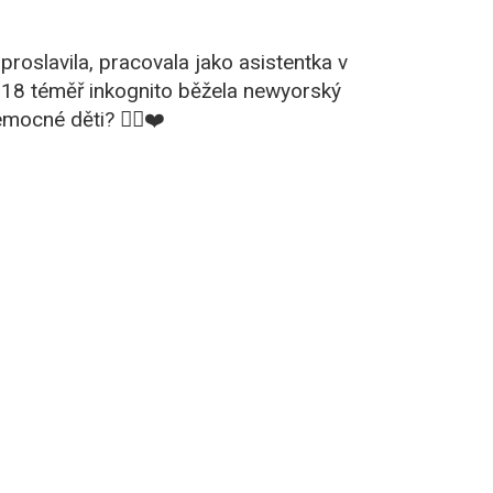
 proslavila, pracovala jako asistentka v
2018 téměř inkognito běžela newyorský
mocné děti? 🏃‍♀️❤️