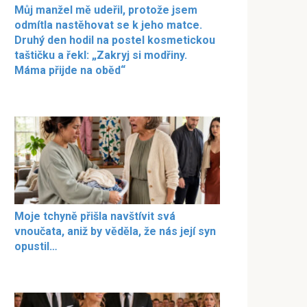
Můj manžel mě udeřil, protože jsem
odmítla nastěhovat se k jeho matce.
Druhý den hodil na postel kosmetickou
taštičku a řekl: „Zakryj si modřiny.
Máma přijde na oběd“
Moje tchyně přišla navštívit svá
vnoučata, aniž by věděla, že nás její syn
opustil…