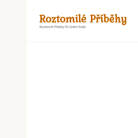
Skip
to
Roztomilé Příběhy
content
Roztomilé Příběhy Po Celém Světě