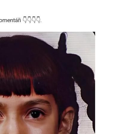
mentáři 👇👇👇👇.