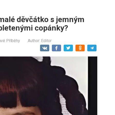
 malé děvčátko s jemným
pletenými copánky?
avé Příběhy
Author:
Editor