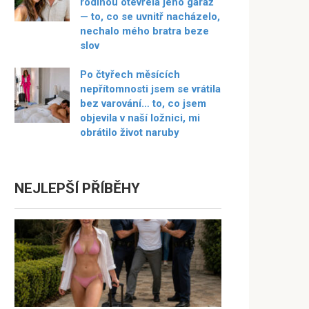
rodinou otevřela jeho garáž
— to, co se uvnitř nacházelo,
nechalo mého bratra beze
slov
Po čtyřech měsících
nepřítomnosti jsem se vrátila
bez varování… to, co jsem
objevila v naší ložnici, mi
obrátilo život naruby
NEJLEPŠÍ PŘÍBĚHY