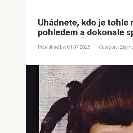
Uhádnete, kdo je tohle
pohledem a dokonale s
Published by:
01.07.2025
Category:
Zajím