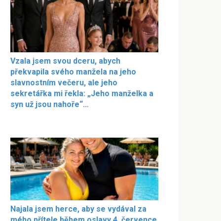
Vzala jsem svou dceru, abych
překvapila svého manžela na jeho
slavnostním večeru, ale jeho
sekretářka mi řekla: „Jeho manželka a
syn už jsou nahoře“…
Najala jsem herce, aby se vydával za
mého přítele během oslavy 4. července