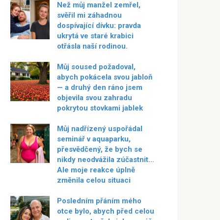
Než můj manžel zemřel,
svěřil mi záhadnou
dospívající dívku: pravda
ukrytá ve staré krabici
otřásla naší rodinou.
Můj soused požadoval,
abych pokácela svou jabloň
— a druhý den ráno jsem
objevila svou zahradu
pokrytou stovkami jablek
Můj nadřízený uspořádal
seminář v aquaparku,
přesvědčený, že bych se
nikdy neodvážila zúčastnit…
Ale moje reakce úplně
změnila celou situaci
Posledním přáním mého
otce bylo, abych před celou