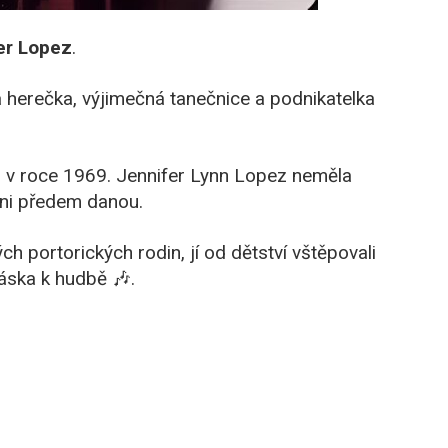
er Lopez
.
herečka, výjimečná tanečnice a podnikatelka
, v roce 1969. Jennifer Lynn Lopez neměla
ani předem danou.
ch portorických rodin, jí od dětství vštěpovali
láska k hudbě 🎶.