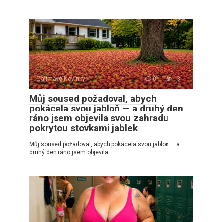
Zajímavé Novinky
0
13
Můj soused požadoval, abych
pokácela svou jabloň — a druhý den
ráno jsem objevila svou zahradu
pokrytou stovkami jablek
Můj soused požadoval, abych pokácela svou jabloň — a
druhý den ráno jsem objevila