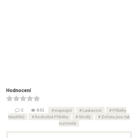
Hodnocení
0
843
Inspirující
Laskavost
Příběhy
Mazlíčků
Rozkošné Příběhy
Skvělý
Zvířata jsou tak
roztomilá