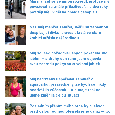
Můj manžel se se mnou rozvedl, protože mě
považoval za „málo přitažlivou“… o dva roky
později mě uviděl na obálce časopisu
Než můj manžel zemřel, svěřil mi záhadnou
dospívající dívku: pravda ukrytá ve staré
krabici otřásla naší rodinou.
Můj soused požadoval, abych pokácela svou
jabloň — a druhý den ráno jsem objevila
svou zahradu pokrytou stovkami jablek
Můj nadřízený uspořádal seminář v
aquaparku, přesvědčený, že bych se nikdy
neodvážila zúčastnit… Ale moje reakce
úplně změnila celou situaci
Posledním přáním mého otce bylo, abych
před celou rodinou otevřela jeho garáž — to,