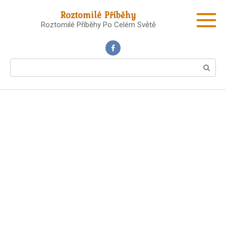
Skip
Roztomilé Příběhy
to
Roztomilé Příběhy Po Celém Světě
content
Search: