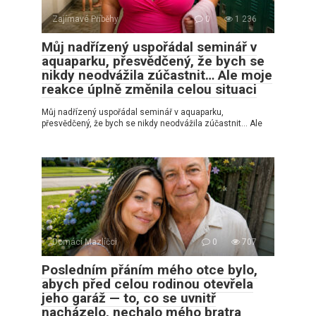
Zajímavé Příběhy
0
1 236
Můj nadřízený uspořádal seminář v
aquaparku, přesvědčený, že bych se
nikdy neodvážila zúčastnit… Ale moje
reakce úplně změnila celou situaci
Můj nadřízený uspořádal seminář v aquaparku,
přesvědčený, že bych se nikdy neodvážila zúčastnit… Ale
Domácí Mazlíčci
0
707
Posledním přáním mého otce bylo,
abych před celou rodinou otevřela
jeho garáž — to, co se uvnitř
nacházelo, nechalo mého bratra