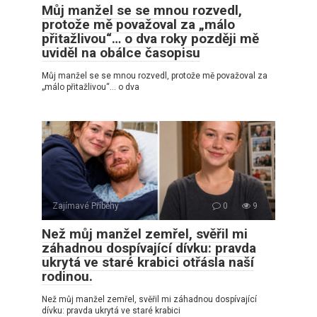
Můj manžel se se mnou rozvedl,
protože mě považoval za „málo
přitažlivou“… o dva roky později mě
uviděl na obálce časopisu
Můj manžel se se mnou rozvedl, protože mě považoval za
„málo přitažlivou“… o dva
Zajímavé Příběhy
0
9
Než můj manžel zemřel, svěřil mi
záhadnou dospívající dívku: pravda
ukrytá ve staré krabici otřásla naší
rodinou.
Než můj manžel zemřel, svěřil mi záhadnou dospívající
dívku: pravda ukrytá ve staré krabici