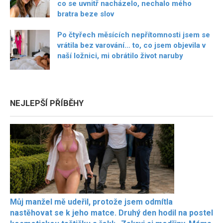
co se uvnitř nacházelo, nechalo mého
bratra beze slov
Po čtyřech měsících nepřítomnosti jsem se
vrátila bez varování… to, co jsem objevila v
naší ložnici, mi obrátilo život naruby
NEJLEPŠÍ PŘÍBĚHY
Můj manžel mě udeřil, protože jsem odmítla
nastěhovat se k jeho matce. Druhý den hodil na postel