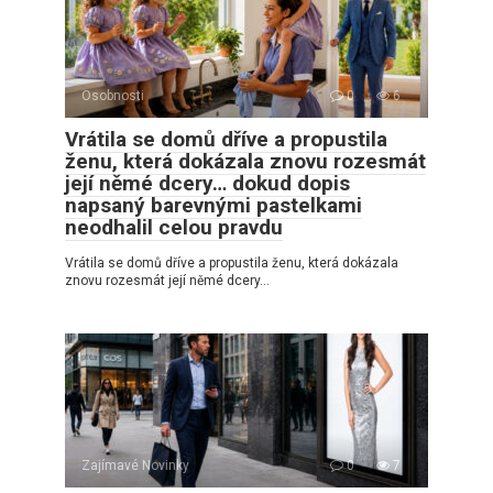
Osobnosti
0
6
Vrátila se domů dříve a propustila
ženu, která dokázala znovu rozesmát
její němé dcery… dokud dopis
napsaný barevnými pastelkami
neodhalil celou pravdu
Vrátila se domů dříve a propustila ženu, která dokázala
znovu rozesmát její němé dcery…
Zajímavé Novinky
0
7