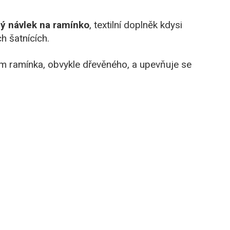
ý návlek na ramínko
, textilní doplněk kdysi
h šatnících.
m ramínka, obvykle dřevěného, a upevňuje se