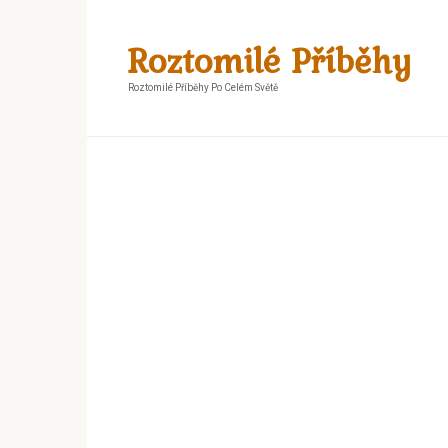
Skip
to
Roztomilé Příběhy
content
Roztomilé Příběhy Po Celém Světě