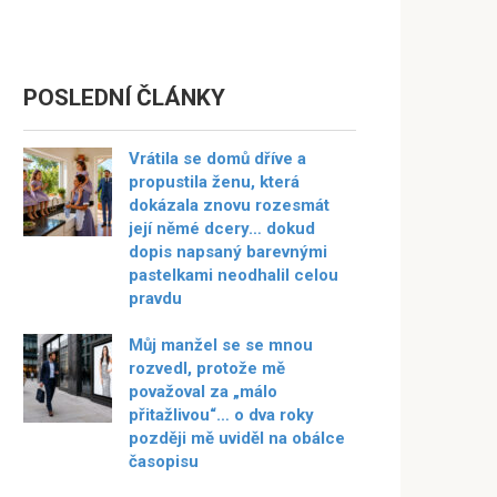
POSLEDNÍ ČLÁNKY
Vrátila se domů dříve a
propustila ženu, která
dokázala znovu rozesmát
její němé dcery… dokud
dopis napsaný barevnými
pastelkami neodhalil celou
pravdu
Můj manžel se se mnou
rozvedl, protože mě
považoval za „málo
přitažlivou“… o dva roky
později mě uviděl na obálce
časopisu