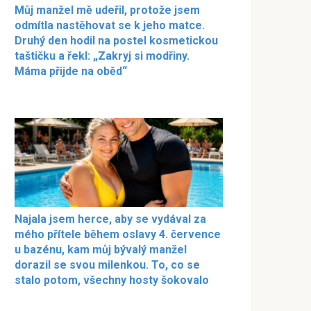
Můj manžel mě udeřil, protože jsem
odmítla nastěhovat se k jeho matce.
Druhý den hodil na postel kosmetickou
taštičku a řekl: „Zakryj si modřiny.
Máma přijde na oběd“
Najala jsem herce, aby se vydával za
mého přítele během oslavy 4. července
u bazénu, kam můj bývalý manžel
dorazil se svou milenkou. To, co se
stalo potom, všechny hosty šokovalo