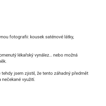
nou fotografii: kousek saténové látky,
pomenutý lékařský vynález… nebo možná
něk.
 tehdy jsem zjistil, že tento záhadný předmět
 nečekané využití.