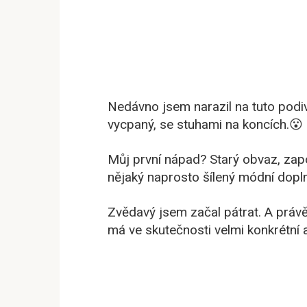
Nedávno jsem narazil na tuto podiv
vycpaný, se stuhami na koncích.😮
Můj první nápad? Starý obvaz, za
nějaký naprosto šílený módní dopl
Zvědavý jsem začal pátrat. A právě
má ve skutečnosti velmi konkrétní a