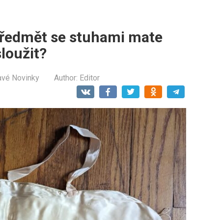
 předmět se stuhami mate
loužit?
avé Novinky
Author:
Editor