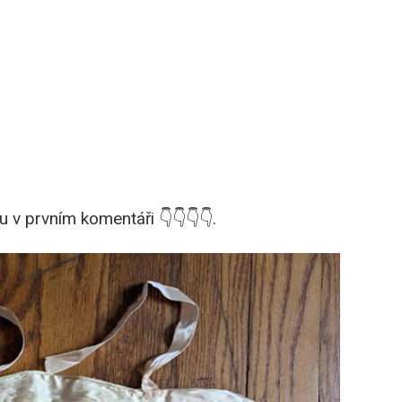
v prvním komentáři 👇👇👇👇.