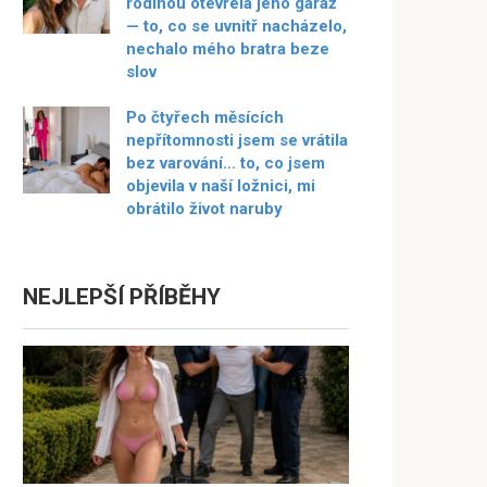
rodinou otevřela jeho garáž
— to, co se uvnitř nacházelo,
nechalo mého bratra beze
slov
Po čtyřech měsících
nepřítomnosti jsem se vrátila
bez varování… to, co jsem
objevila v naší ložnici, mi
obrátilo život naruby
NEJLEPŠÍ PŘÍBĚHY