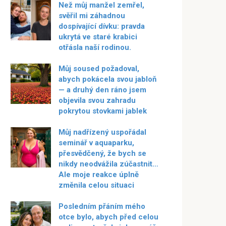
Než můj manžel zemřel,
svěřil mi záhadnou
dospívající dívku: pravda
ukrytá ve staré krabici
otřásla naší rodinou.
Můj soused požadoval,
abych pokácela svou jabloň
— a druhý den ráno jsem
objevila svou zahradu
pokrytou stovkami jablek
Můj nadřízený uspořádal
seminář v aquaparku,
přesvědčený, že bych se
nikdy neodvážila zúčastnit…
Ale moje reakce úplně
změnila celou situaci
Posledním přáním mého
otce bylo, abych před celou