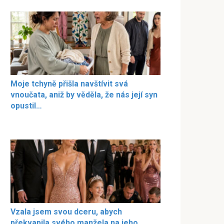
Moje tchyně přišla navštívit svá
vnoučata, aniž by věděla, že nás její syn
opustil…
Vzala jsem svou dceru, abych
překvapila svého manžela na jeho