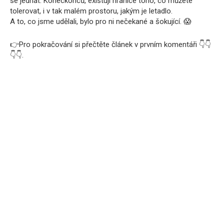
se jednat. Koneckonců, existují hranice toho, co můžete
tolerovat, i v tak malém prostoru, jakým je letadlo.
A to, co jsme udělali, bylo pro ni nečekané a šokující. 😱
👉Pro pokračování si přečtěte článek v prvním komentáři 👇👇
👇👇.