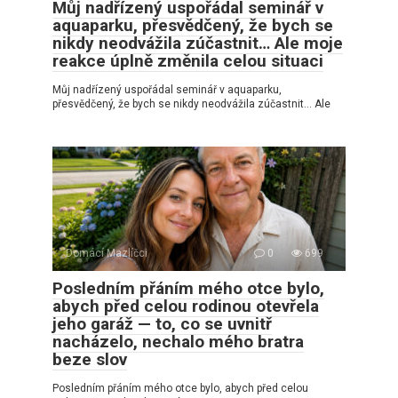
Můj nadřízený uspořádal seminář v
aquaparku, přesvědčený, že bych se
nikdy neodvážila zúčastnit… Ale moje
reakce úplně změnila celou situaci
Můj nadřízený uspořádal seminář v aquaparku,
přesvědčený, že bych se nikdy neodvážila zúčastnit… Ale
Domácí Mazlíčci
0
699
Posledním přáním mého otce bylo,
abych před celou rodinou otevřela
jeho garáž — to, co se uvnitř
nacházelo, nechalo mého bratra
beze slov
Posledním přáním mého otce bylo, abych před celou