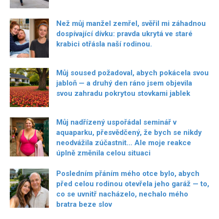
Než můj manžel zemřel, svěřil mi záhadnou
dospívající dívku: pravda ukrytá ve staré
krabici otřásla naší rodinou.
Můj soused požadoval, abych pokácela svou
jabloň — a druhý den ráno jsem objevila
svou zahradu pokrytou stovkami jablek
Můj nadřízený uspořádal seminář v
aquaparku, přesvědčený, že bych se nikdy
neodvážila zúčastnit… Ale moje reakce
úplně změnila celou situaci
Posledním přáním mého otce bylo, abych
před celou rodinou otevřela jeho garáž — to,
co se uvnitř nacházelo, nechalo mého
bratra beze slov