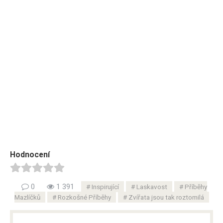
Hodnocení
0
1 391
Inspirující
Laskavost
Příběhy
Mazlíčků
Rozkošné Příběhy
Zvířata jsou tak roztomilá