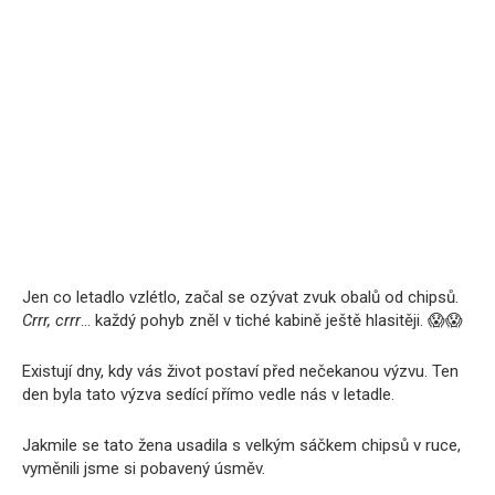
Jen co letadlo vzlétlo, začal se ozývat zvuk obalů od chipsů.
Crrr, crrr
… každý pohyb zněl v tiché kabině ještě hlasitěji. 😱😱
Existují dny, kdy vás život postaví před nečekanou výzvu. Ten
den byla tato výzva sedící přímo vedle nás v letadle.
Jakmile se tato žena usadila s velkým sáčkem chipsů v ruce,
vyměnili jsme si pobavený úsměv.