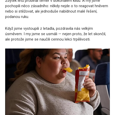
Zbytek letu probíhal téměř v dokonalém klidu. A my jsme
pochopili něco zásadního: někdy nejde o to reagovat hněvem
nebo si stěžovat, ale jednoduše nabídnout malé řešení,
podanou ruku.
Když jsme vystoupili z letadla, pozdravila nás velkým
úsměvem. I my jsme se usmáli — nejen proto, že let skončil,
ale protože jsme se naučili cennou lekci trpělivosti.