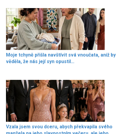
Moje tchyně přišla navštívit svá vnoučata, aniž by
věděla, že nás její syn opustil…
Vzala jsem svou dceru, abych překvapila svého
manžela na jeho slavnostním večeru, ale jeho