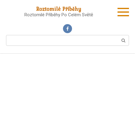
Skip
Roztomilé Příběhy
to
Roztomilé Příběhy Po Celém Světě
content
Search: