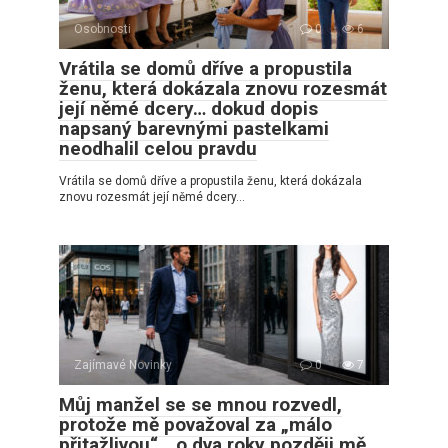
Osobnosti
0
6
Vrátila se domů dříve a propustila
ženu, která dokázala znovu rozesmát
její němé dcery… dokud dopis
napsaný barevnými pastelkami
neodhalil celou pravdu
Vrátila se domů dříve a propustila ženu, která dokázala
znovu rozesmát její němé dcery…
Zajímavé Novinky
0
7
Můj manžel se se mnou rozvedl,
protože mě považoval za „málo
přitažlivou“… o dva roky později mě