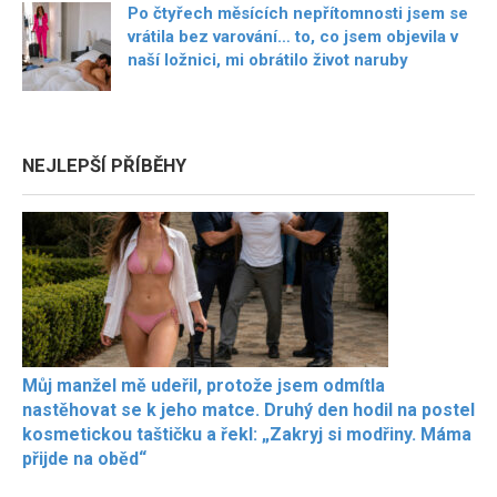
Po čtyřech měsících nepřítomnosti jsem se
vrátila bez varování… to, co jsem objevila v
naší ložnici, mi obrátilo život naruby
NEJLEPŠÍ PŘÍBĚHY
Můj manžel mě udeřil, protože jsem odmítla
nastěhovat se k jeho matce. Druhý den hodil na postel
kosmetickou taštičku a řekl: „Zakryj si modřiny. Máma
přijde na oběd“