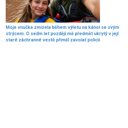
Moje vnučka zmizela během výletu na kánoi se svým
strýcem. O sedm let později mě předmět ukrytý v její
staré záchranné vestě přiměl zavolat policii