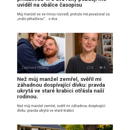
uviděl na obálce časopisu
Můj manžel se se mnou rozvedl, protože mě považoval za
„málo přitažlivou“… o dva
Zajímavé Příběhy
0
9
Než můj manžel zemřel, svěřil mi
záhadnou dospívající dívku: pravda
ukrytá ve staré krabici otřásla naší
rodinou.
Než můj manžel zemřel, svěřil mi záhadnou dospívající
dívku: pravda ukrytá ve staré krabici