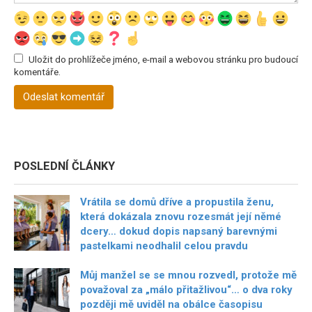
Uložit do prohlížeče jméno, e-mail a webovou stránku pro budoucí
komentáře.
POSLEDNÍ ČLÁNKY
Vrátila se domů dříve a propustila ženu,
která dokázala znovu rozesmát její němé
dcery… dokud dopis napsaný barevnými
pastelkami neodhalil celou pravdu
Můj manžel se se mnou rozvedl, protože mě
považoval za „málo přitažlivou“… o dva roky
později mě uviděl na obálce časopisu