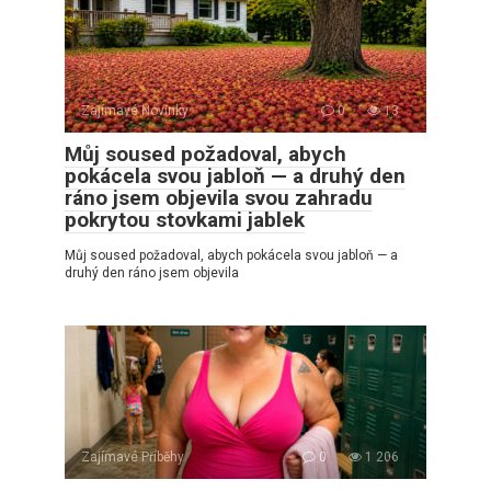
Zajímavé Novinky
0
13
Můj soused požadoval, abych
pokácela svou jabloň — a druhý den
ráno jsem objevila svou zahradu
pokrytou stovkami jablek
Můj soused požadoval, abych pokácela svou jabloň — a
druhý den ráno jsem objevila
Zajímavé Příběhy
0
1 206