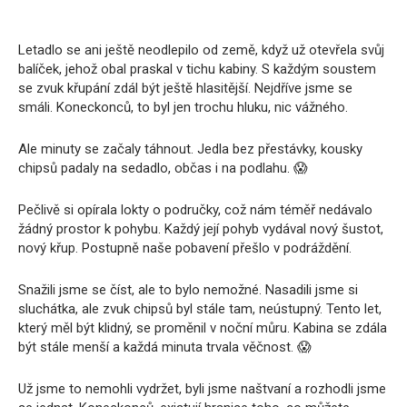
Letadlo se ani ještě neodlepilo od země, když už otevřela svůj
balíček, jehož obal praskal v tichu kabiny. S každým soustem
se zvuk křupání zdál být ještě hlasitější. Nejdříve jsme se
smáli. Koneckonců, to byl jen trochu hluku, nic vážného.
Ale minuty se začaly táhnout. Jedla bez přestávky, kousky
chipsů padaly na sedadlo, občas i na podlahu. 😱
Pečlivě si opírala lokty o područky, což nám téměř nedávalo
žádný prostor k pohybu. Každý její pohyb vydával nový šustot,
nový křup. Postupně naše pobavení přešlo v podráždění.
Snažili jsme se číst, ale to bylo nemožné. Nasadili jsme si
sluchátka, ale zvuk chipsů byl stále tam, neústupný. Tento let,
který měl být klidný, se proměnil v noční můru. Kabina se zdála
být stále menší a každá minuta trvala věčnost. 😱
Už jsme to nemohli vydržet, byli jsme naštvaní a rozhodli jsme