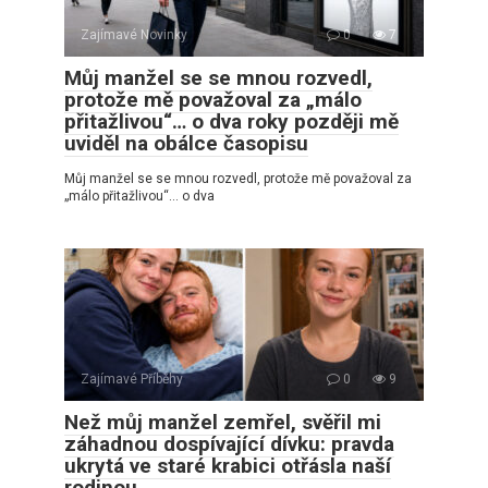
Zajímavé Novinky
0
7
Můj manžel se se mnou rozvedl,
protože mě považoval za „málo
přitažlivou“… o dva roky později mě
uviděl na obálce časopisu
Můj manžel se se mnou rozvedl, protože mě považoval za
„málo přitažlivou“… o dva
Zajímavé Příběhy
0
9
Než můj manžel zemřel, svěřil mi
záhadnou dospívající dívku: pravda
ukrytá ve staré krabici otřásla naší
rodinou.