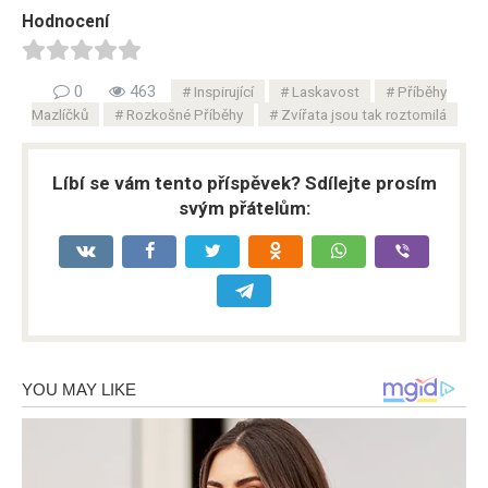
Hodnocení
0
463
Inspirující
Laskavost
Příběhy
Mazlíčků
Rozkošné Příběhy
Zvířata jsou tak roztomilá
Líbí se vám tento příspěvek? Sdílejte prosím
svým přátelům: