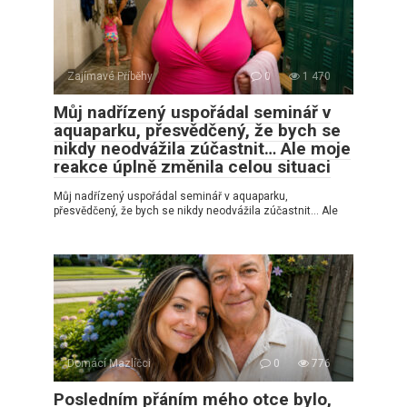
Zajímavé Příběhy
0
1 470
Můj nadřízený uspořádal seminář v
aquaparku, přesvědčený, že bych se
nikdy neodvážila zúčastnit… Ale moje
reakce úplně změnila celou situaci
Můj nadřízený uspořádal seminář v aquaparku,
přesvědčený, že bych se nikdy neodvážila zúčastnit… Ale
Domácí Mazlíčci
0
776
Posledním přáním mého otce bylo,