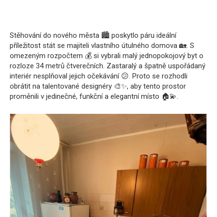
Stěhování do nového města 🏙️ poskytlo páru ideální
příležitost stát se majiteli vlastního útulného domova 🏡. S
omezeným rozpočtem 💰 si vybrali malý jednopokojový byt o
rozloze 34 metrů čtverečních. Zastaralý a špatně uspořádaný
interiér nesplňoval jejich očekávání 😕. Proto se rozhodli
obrátit na talentované designéry 🎨✨, aby tento prostor
proměnili v jedinečné, funkční a elegantní místo 🏠💫.