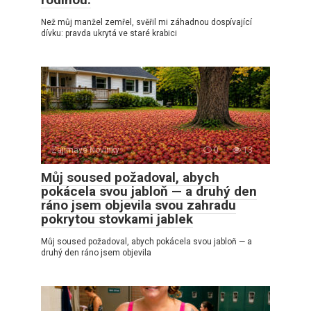
Než můj manžel zemřel, svěřil mi záhadnou dospívající
dívku: pravda ukrytá ve staré krabici
Zajímavé Novinky
0
13
Můj soused požadoval, abych
pokácela svou jabloň — a druhý den
ráno jsem objevila svou zahradu
pokrytou stovkami jablek
Můj soused požadoval, abych pokácela svou jabloň — a
druhý den ráno jsem objevila