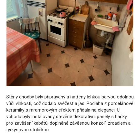
Stěny chodby byly připraveny a natřeny lehkou barvou odolnou
vůči vlhkosti, což dodalo svěžest a jas. Podlaha z porcelánové
keramiky s mramorovým efektem přidala na eleganci. U
vchodu byly instalovány dřevěné dekorativní panely s háčky
pro zavěšení kabátů, doplněné závěsnou konzolí, zrcadlem a
tyrkysovou stoličkou.