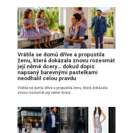
Osobnosti
0
6
Vrátila se domů dříve a propustila
ženu, která dokázala znovu rozesmát
její němé dcery… dokud dopis
napsaný barevnými pastelkami
neodhalil celou pravdu
Vrátila se domů dříve a propustila ženu, která dokázala
znovu rozesmát její němé dcery…