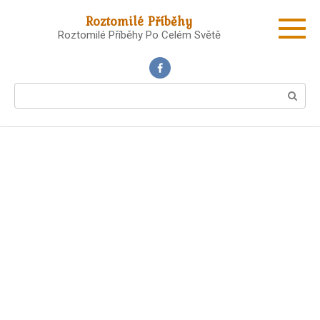
Skip
Roztomilé Příběhy
to
Roztomilé Příběhy Po Celém Světě
content
Search: