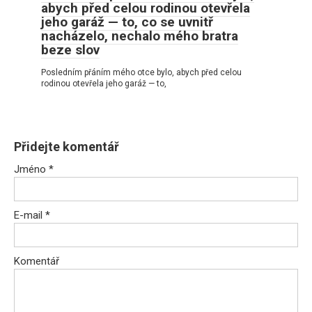
abych před celou rodinou otevřela
jeho garáž — to, co se uvnitř
nacházelo, nechalo mého bratra
beze slov
Posledním přáním mého otce bylo, abych před celou
rodinou otevřela jeho garáž — to,
Přidejte komentář
Jméno
*
E-mail
*
Komentář