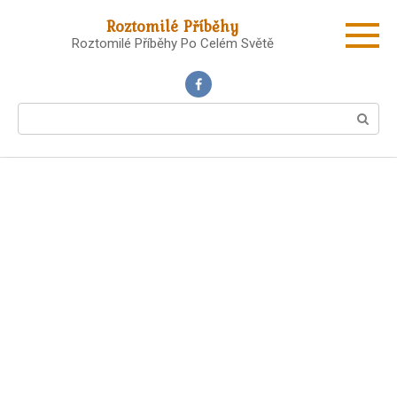
Skip
Roztomilé Příběhy
to
Roztomilé Příběhy Po Celém Světě
content
Search: