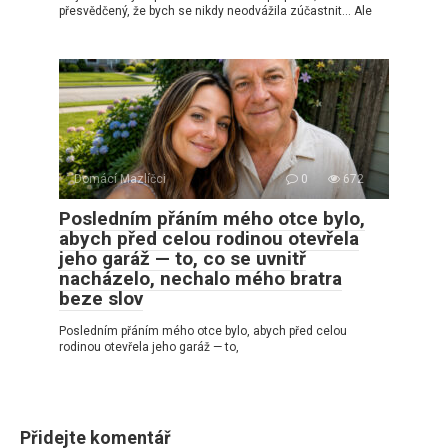
přesvědčený, že bych se nikdy neodvážila zúčastnit… Ale
Domácí Mazlíčci
0
672
Posledním přáním mého otce bylo,
abych před celou rodinou otevřela
jeho garáž — to, co se uvnitř
nacházelo, nechalo mého bratra
beze slov
Posledním přáním mého otce bylo, abych před celou
rodinou otevřela jeho garáž — to,
Přidejte komentář