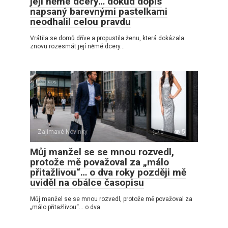
její němé dcery… dokud dopis
napsaný barevnými pastelkami
neodhalil celou pravdu
Vrátila se domů dříve a propustila ženu, která dokázala
znovu rozesmát její němé dcery…
Zajímavé Novinky
0
5
Můj manžel se se mnou rozvedl,
protože mě považoval za „málo
přitažlivou“… o dva roky později mě
uviděl na obálce časopisu
Můj manžel se se mnou rozvedl, protože mě považoval za
„málo přitažlivou“… o dva