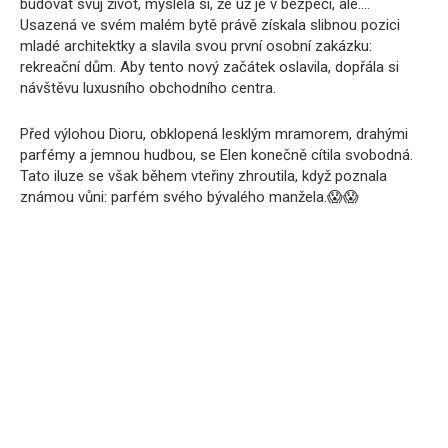
budovat svůj život, myslela si, že už je v bezpečí, ale….
Usazená ve svém malém bytě právě získala slibnou pozici
mladé architektky a slavila svou první osobní zakázku:
rekreační dům. Aby tento nový začátek oslavila, dopřála si
návštěvu luxusního obchodního centra.
Před výlohou Dioru, obklopená lesklým mramorem, drahými
parfémy a jemnou hudbou, se Elen konečně cítila svobodná.
Tato iluze se však během vteřiny zhroutila, když poznala
známou vůni: parfém svého bývalého manžela.😱😱