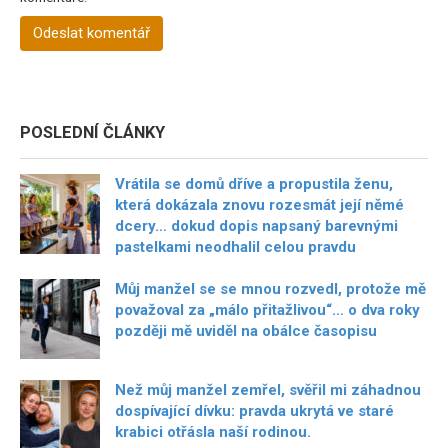
POSLEDNÍ ČLÁNKY
Vrátila se domů dříve a propustila ženu,
která dokázala znovu rozesmát její němé
dcery… dokud dopis napsaný barevnými
pastelkami neodhalil celou pravdu
Můj manžel se se mnou rozvedl, protože mě
považoval za „málo přitažlivou“… o dva roky
později mě uviděl na obálce časopisu
Než můj manžel zemřel, svěřil mi záhadnou
dospívající dívku: pravda ukrytá ve staré
krabici otřásla naší rodinou.