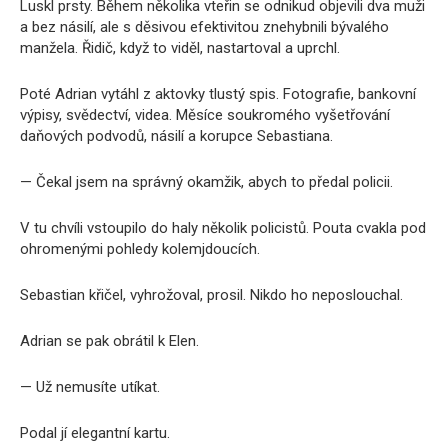
Luskl prsty. Během několika vteřin se odnikud objevili dva muži
a bez násilí, ale s děsivou efektivitou znehybnili bývalého
manžela. Řidič, když to viděl, nastartoval a uprchl.
Poté Adrian vytáhl z aktovky tlustý spis. Fotografie, bankovní
výpisy, svědectví, videa. Měsíce soukromého vyšetřování
daňových podvodů, násilí a korupce Sebastiana.
— Čekal jsem na správný okamžik, abych to předal policii.
V tu chvíli vstoupilo do haly několik policistů. Pouta cvakla pod
ohromenými pohledy kolemjdoucích.
Sebastian křičel, vyhrožoval, prosil. Nikdo ho neposlouchal.
Adrian se pak obrátil k Elen.
— Už nemusíte utíkat.
Podal jí elegantní kartu.