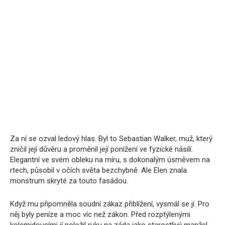
Za ní se ozval ledový hlas. Byl to Sebastian Walker, muž, který
zničil její důvěru a proměnil její ponížení ve fyzické násilí.
Elegantní ve svém obleku na míru, s dokonalým úsměvem na
rtech, působil v očích světa bezchybně. Ale Elen znala
monstrum skryté za touto fasádou.
Když mu připomněla soudní zákaz přiblížení, vysmál se jí. Pro
něj byly peníze a moc víc než zákon. Před rozptýlenými