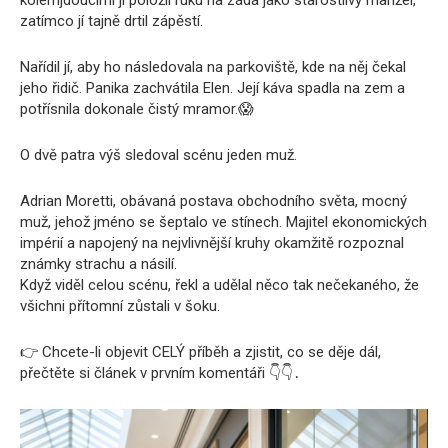
kolemjdoucími jí položil ruku na záda jako starostlivý manžel,
zatímco jí tajně drtil zápěstí.
Nařídil jí, aby ho následovala na parkoviště, kde na něj čekal
jeho řidič. Panika zachvátila Elen. Její káva spadla na zem a
potřísnila dokonale čistý mramor.😱
O dvě patra výš sledoval scénu jeden muž.
Adrian Moretti, obávaná postava obchodního světa, mocný
muž, jehož jméno se šeptalo ve stínech. Majitel ekonomických
impérií a napojený na nejvlivnější kruhy okamžitě rozpoznal
známky strachu a násilí.
Když viděl celou scénu, řekl a udělal něco tak nečekaného, že
všichni přítomní zůstali v šoku.
👉 Chcete-li objevit CELÝ příběh a zjistit, co se děje dál,
přečtěte si článek v prvním komentáři 👇👇․