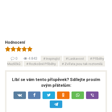
Hodnocení
0
4 843
Inspirující
Laskavost
Příběhy
Mazlíčků
Rozkošné Příběhy
Zvířata jsou tak roztomilá
Líbí se vám tento příspěvek? Sdílejte prosím
svým přátelům: