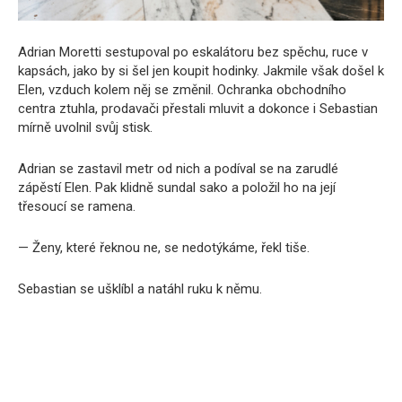
Adrian Moretti sestupoval po eskalátoru bez spěchu, ruce v
kapsách, jako by si šel jen koupit hodinky. Jakmile však došel k
Elen, vzduch kolem něj se změnil. Ochranka obchodního
centra ztuhla, prodavači přestali mluvit a dokonce i Sebastian
mírně uvolnil svůj stisk.
Adrian se zastavil metr od nich a podíval se na zarudlé
zápěstí Elen. Pak klidně sundal sako a položil ho na její
třesoucí se ramena.
— Ženy, které řeknou ne, se nedotýkáme, řekl tiše.
Sebastian se ušklíbl a natáhl ruku k němu.