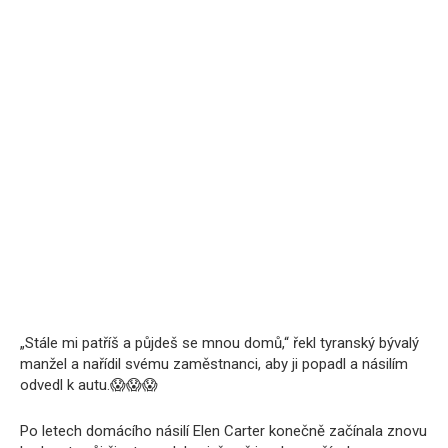
„Stále mi patříš a půjdeš se mnou domů,“ řekl tyranský bývalý
manžel a nařídil svému zaměstnanci, aby ji popadl a násilím
odvedl k autu.😱😱😱
Po letech domácího násilí Elen Carter konečně začínala znovu