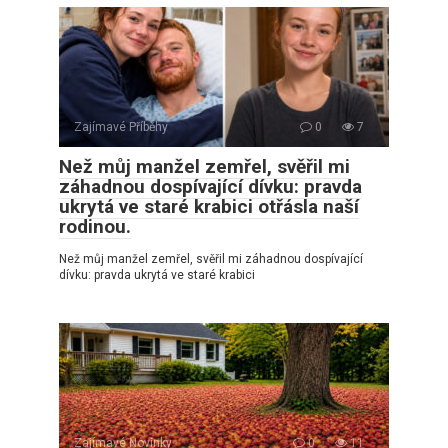
Zajímavé Příběhy
0
7
Než můj manžel zemřel, svěřil mi
záhadnou dospívající dívku: pravda
ukrytá ve staré krabici otřásla naší
rodinou.
Než můj manžel zemřel, svěřil mi záhadnou dospívající
dívku: pravda ukrytá ve staré krabici
Zajímavé Novinky
0
11