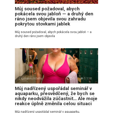
Můj soused požadoval, abych
pokácela svou jabloň — a druhý den
ráno jsem objevila svou zahradu
pokrytou stovkami jablek
Můj soused požadoval, abych pokácela svou jabloň — a
druhý den ráno jsem objevila
Zajímavé Příběhy
0
1 118
Můj nadřízený uspořádal seminář v
aquaparku, přesvědčený, že bych se
nikdy neodvážila zúčastnit… Ale moje
reakce úplně změnila celou situaci
Můj nadřízený uspořádal seminář v aquaparku,