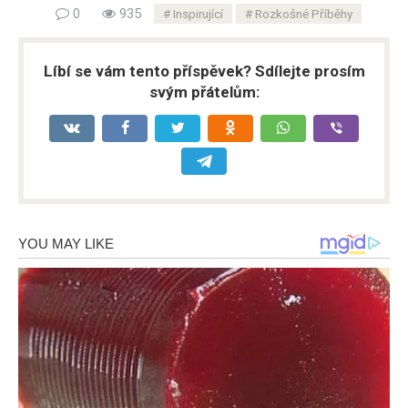
0
935
Inspirující
Rozkošné Příběhy
Líbí se vám tento příspěvek? Sdílejte prosím
svým přátelům: