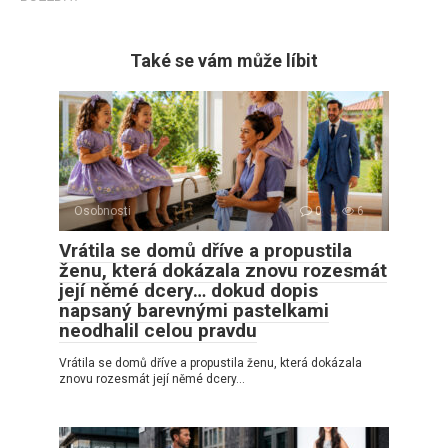
Také se vám může líbit
Osobnosti
0
6
Vrátila se domů dříve a propustila
ženu, která dokázala znovu rozesmát
její němé dcery… dokud dopis
napsaný barevnými pastelkami
neodhalil celou pravdu
Vrátila se domů dříve a propustila ženu, která dokázala
znovu rozesmát její němé dcery…