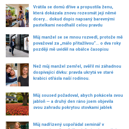
Vrátila se domů dříve a propustila ženu,
která dokázala znovu rozesmát její němé
dcery… dokud dopis napsaný barevnými
pastelkami neodhalil celou pravdu
Můj manžel se se mnou rozvedl, protože mě
považoval za „málo přitažlivou“… o dva roky
později mě uviděl na obálce časopisu
Než můj manžel zemřel, svěřil mi záhadnou
dospívající dívku: pravda ukrytá ve staré
krabici otřásla naší rodinou.
Můj soused požadoval, abych pokácela svou
jabloň — a druhý den ráno jsem objevila
svou zahradu pokrytou stovkami jablek
Můj nadřízený uspořádal seminář v