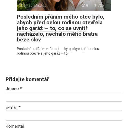
Domácí Mazlíčci
0
725
Posledním přáním mého otce bylo,
abych před celou rodinou otevřela
jeho garáž — to, co se uvnitř
nacházelo, nechalo mého bratra
beze slov
Posledním přáním mého otce bylo, abych před celou
rodinou otevřela jeho garáž — to,
Přidejte komentář
Jméno
*
E-mail
*
Komentář