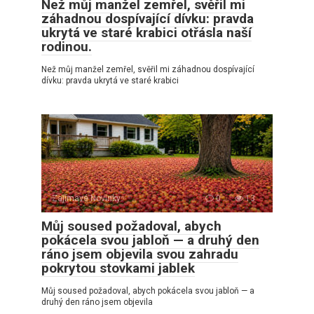
Než můj manžel zemřel, svěřil mi
záhadnou dospívající dívku: pravda
ukrytá ve staré krabici otřásla naší
rodinou.
Než můj manžel zemřel, svěřil mi záhadnou dospívající
dívku: pravda ukrytá ve staré krabici
Zajímavé Novinky
0
13
Můj soused požadoval, abych
pokácela svou jabloň — a druhý den
ráno jsem objevila svou zahradu
pokrytou stovkami jablek
Můj soused požadoval, abych pokácela svou jabloň — a
druhý den ráno jsem objevila