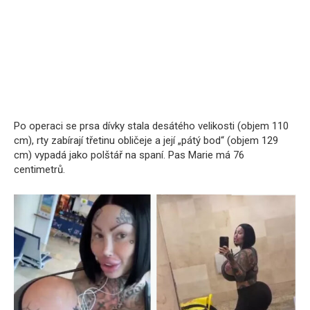
Po operaci se prsa dívky stala desátého velikosti (objem 110
cm), rty zabírají třetinu obličeje a její „pátý bod“ (objem 129
cm) vypadá jako polštář na spaní. Pas Marie má 76
centimetrů.