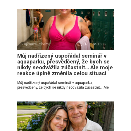
Zajímavé Příběhy
0
1 299
Můj nadřízený uspořádal seminář v
aquaparku, přesvědčený, že bych se
nikdy neodvážila zúčastnit… Ale moje
reakce úplně změnila celou situaci
Můj nadřízený uspořádal seminář v aquaparku,
přesvědčený, že bych se nikdy neodvážila zúčastnit… Ale