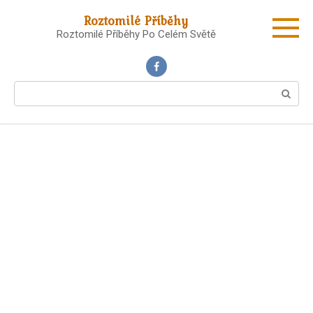
Skip
Roztomilé Příběhy
to
Roztomilé Příběhy Po Celém Světě
content
Search: