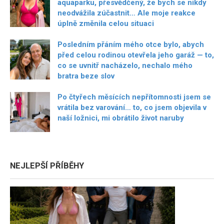
aquaparku, přesvědčený, že bych se nikdy
neodvážila zúčastnit… Ale moje reakce
úplně změnila celou situaci
Posledním přáním mého otce bylo, abych
před celou rodinou otevřela jeho garáž — to,
co se uvnitř nacházelo, nechalo mého
bratra beze slov
Po čtyřech měsících nepřítomnosti jsem se
vrátila bez varování… to, co jsem objevila v
naší ložnici, mi obrátilo život naruby
NEJLEPŠÍ PŘÍBĚHY