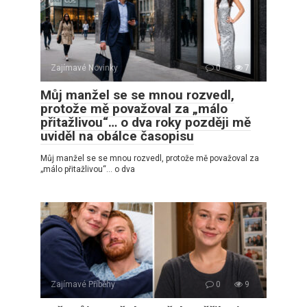
Zajímavé Novinky
0
7
Můj manžel se se mnou rozvedl,
protože mě považoval za „málo
přitažlivou“… o dva roky později mě
uviděl na obálce časopisu
Můj manžel se se mnou rozvedl, protože mě považoval za
„málo přitažlivou“… o dva
Zajímavé Příběhy
0
9