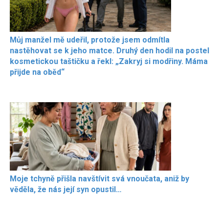
Můj manžel mě udeřil, protože jsem odmítla
nastěhovat se k jeho matce. Druhý den hodil na postel
kosmetickou taštičku a řekl: „Zakryj si modřiny. Máma
přijde na oběd“
Moje tchyně přišla navštívit svá vnoučata, aniž by
věděla, že nás její syn opustil…