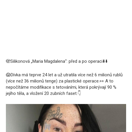
🫣
Silikonová „Maria Magdalena“: před a po operaci
⬇️
⬇️
😱
Dívka má teprve 24 let a už utratila více než 6 milionů rublů
(více než 36 milionů tenge) za plastické operace.
👀
A to
nepočítáme modifikace s tetováními, která pokrývají 90 %
jejího těla, a vložení 20 zubních faset.
👇