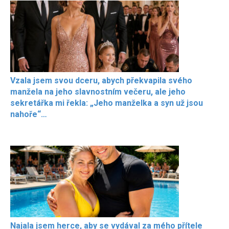
Vzala jsem svou dceru, abych překvapila svého
manžela na jeho slavnostním večeru, ale jeho
sekretářka mi řekla: „Jeho manželka a syn už jsou
nahoře“…
Najala jsem herce, aby se vydával za mého přítele