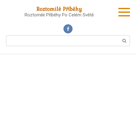
Skip
Roztomilé Příběhy
to
Roztomilé Příběhy Po Celém Světě
content
Search: