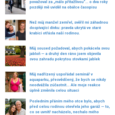
považoval za „málo přitažlivou“… o dva roky
později mě uviděl na obálce časopisu
Než můj manžel zemřel, svěřil mi záhadnou
dospívající dívku: pravda ukrytá ve staré
krabici otřásla naší rodinou.
Můj soused požadoval, abych pokácela svou
jabloň — a druhý den ráno jsem objevila
svou zahradu pokrytou stovkami jablek
Můj nadřízený uspořádal seminář v
aquaparku, přesvědčený, že bych se nikdy
neodvážila zúčastnit… Ale moje reakce
úplně změnila celou situaci
Posledním přáním mého otce bylo, abych
před celou rodinou otevřela jeho garáž — to,
co se uvnitř nacházelo, nechalo mého