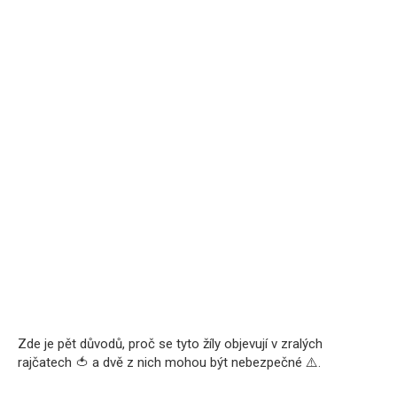
Zde je pět důvodů, proč se tyto žíly objevují v zralých
rajčatech 🍅 a dvě z nich mohou být nebezpečné ⚠️.