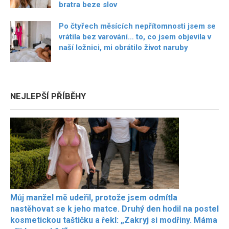
bratra beze slov
Po čtyřech měsících nepřítomnosti jsem se
vrátila bez varování… to, co jsem objevila v
naší ložnici, mi obrátilo život naruby
NEJLEPŠÍ PŘÍBĚHY
Můj manžel mě udeřil, protože jsem odmítla
nastěhovat se k jeho matce. Druhý den hodil na postel
kosmetickou taštičku a řekl: „Zakryj si modřiny. Máma