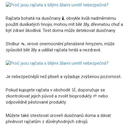
Rajčata bohatá na dusičnany 🧪, obvykle kvůli nadměrnému
použití dusíkatých hnojiv, mohou mít bílé žíly, dřevnatou chuť a
být zdraví škodlivá. Test doma může detekovat dusičnany.
Stolbur 🦟, virové onemocnění přenášené hmyzem, může
způsobit bílé žíly a udělat rajčata tvrdá a nezdravá.
Je nebezpečnější než plíseň a vyžaduje zvýšenou pozornost.
Pokud kupujete rajčata v obchodě 🛒, doporučuje se
zkontrolovat jejich původ a zvolit bioprodukty 🌱 nebo
odpovědně pěstované produkty.
Můžete také otestovat úroveň dusičnanů doma a dávat
přednost rajčatům z důvěryhodných zdrojů.