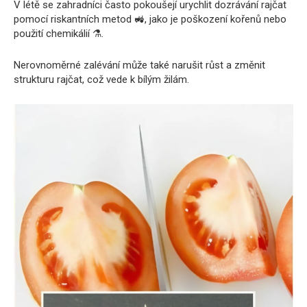
V létě se zahradníci často pokoušejí urychlit dozrávání rajčat
pomocí riskantních metod 🚜, jako je poškození kořenů nebo
použití chemikálií ⚗️.
Nerovnoměrné zalévání může také narušit růst a změnit
strukturu rajčat, což vede k bílým žilám.