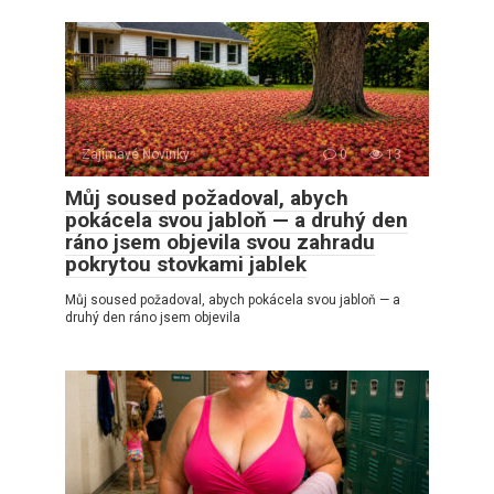
Zajímavé Novinky
0
13
Můj soused požadoval, abych
pokácela svou jabloň — a druhý den
ráno jsem objevila svou zahradu
pokrytou stovkami jablek
Můj soused požadoval, abych pokácela svou jabloň — a
druhý den ráno jsem objevila