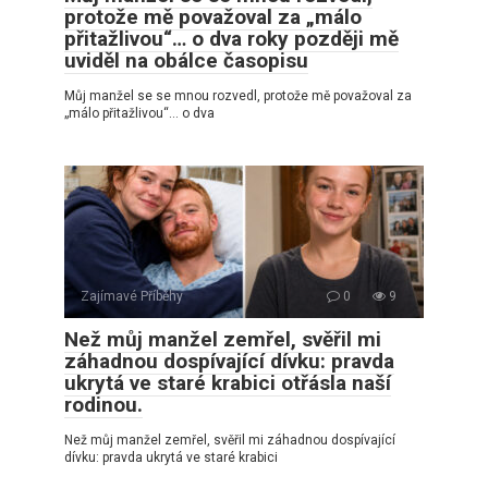
protože mě považoval za „málo
přitažlivou“… o dva roky později mě
uviděl na obálce časopisu
Můj manžel se se mnou rozvedl, protože mě považoval za
„málo přitažlivou“… o dva
Zajímavé Příběhy
0
9
Než můj manžel zemřel, svěřil mi
záhadnou dospívající dívku: pravda
ukrytá ve staré krabici otřásla naší
rodinou.
Než můj manžel zemřel, svěřil mi záhadnou dospívající
dívku: pravda ukrytá ve staré krabici