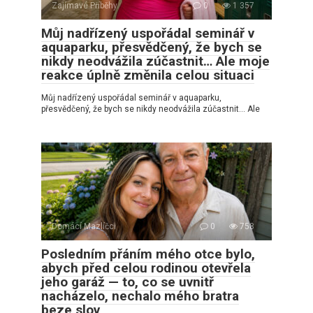
Zajímavé Příběhy
0
1 357
Můj nadřízený uspořádal seminář v
aquaparku, přesvědčený, že bych se
nikdy neodvážila zúčastnit… Ale moje
reakce úplně změnila celou situaci
Můj nadřízený uspořádal seminář v aquaparku,
přesvědčený, že bych se nikdy neodvážila zúčastnit… Ale
Domácí Mazlíčci
0
758
Posledním přáním mého otce bylo,
abych před celou rodinou otevřela
jeho garáž — to, co se uvnitř
nacházelo, nechalo mého bratra
beze slov