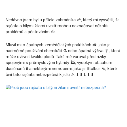
Nedávno jsem byl u přítele zahradníka 🌱, který mi vysvětlil, že
rajčata s bílými žilami uvnitř mohou naznačovat několik
problémů s pěstováním 🍅.
Mluvil mi o špatných zemědělských praktikách 🚜, jako je
nadměrné používání chemikálií ⚗️ nebo špatná výživa 🥄, která
může ovlivnit kvalitu plodů. Také mě varoval před riziky
spojenými s průmyslovými hybridy 🏭, vysokým obsahem
dusičnanů 🧪 a některými nemocemi, jako je Stolbur 🦟, které
činí tato rajčata nebezpečná k jídlu ⚠️.⬇⬇⬇⬇⬇