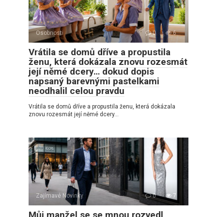
Osobnosti
0
6
Vrátila se domů dříve a propustila
ženu, která dokázala znovu rozesmát
její němé dcery… dokud dopis
napsaný barevnými pastelkami
neodhalil celou pravdu
Vrátila se domů dříve a propustila ženu, která dokázala
znovu rozesmát její němé dcery…
Zajímavé Novinky
0
7
Můj manžel se se mnou rozvedl,