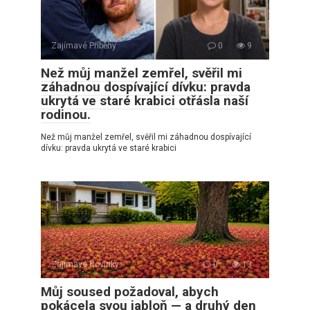
Zajímavé Příběhy
0
9
Než můj manžel zemřel, svěřil mi
záhadnou dospívající dívku: pravda
ukrytá ve staré krabici otřásla naší
rodinou.
Než můj manžel zemřel, svěřil mi záhadnou dospívající
dívku: pravda ukrytá ve staré krabici
Zajímavé Novinky
0
13
Můj soused požadoval, abych
pokácela svou jabloň — a druhý den