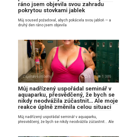
ráno jsem objevila svou zahradu
pokrytou stovkami jablek
Můj soused požadoval, abych pokácela svou jabloň — a
druhý den ráno jsem objevila
Zajímavé Příběhy
0
1 305
Můj nadřízený uspořádal seminář v
aquaparku, přesvědčený, že bych se
nikdy neodvážila zúčastnit… Ale moje
reakce úplně změnila celou situaci
Můj nadřízený uspořádal seminář v aquaparku,
přesvědčený, že bych se nikdy neodvážila zúčastnit… Ale