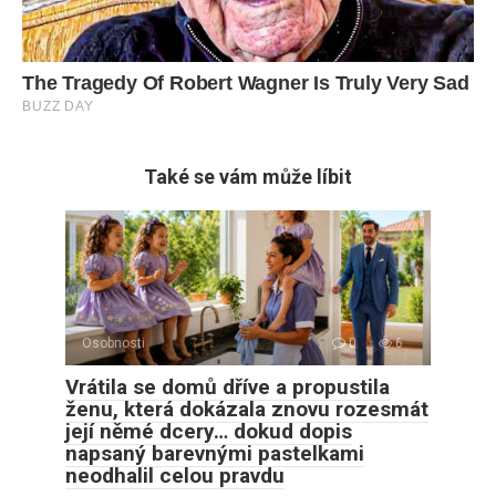
Také se vám může líbit
Osobnosti
0
6
Vrátila se domů dříve a propustila
ženu, která dokázala znovu rozesmát
její němé dcery… dokud dopis
napsaný barevnými pastelkami
neodhalil celou pravdu