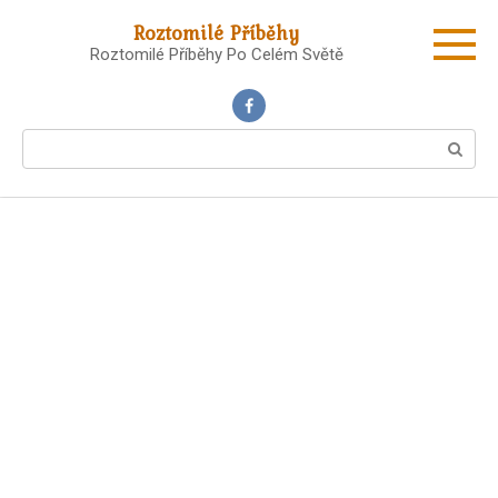
Skip
Roztomilé Příběhy
to
Roztomilé Příběhy Po Celém Světě
content
Search: