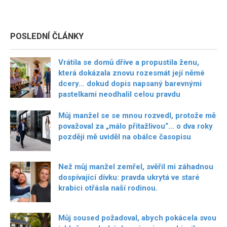
POSLEDNÍ ČLÁNKY
Vrátila se domů dříve a propustila ženu,
která dokázala znovu rozesmát její němé
dcery… dokud dopis napsaný barevnými
pastelkami neodhalil celou pravdu
Můj manžel se se mnou rozvedl, protože mě
považoval za „málo přitažlivou“… o dva roky
později mě uviděl na obálce časopisu
Než můj manžel zemřel, svěřil mi záhadnou
dospívající dívku: pravda ukrytá ve staré
krabici otřásla naší rodinou.
Můj soused požadoval, abych pokácela svou