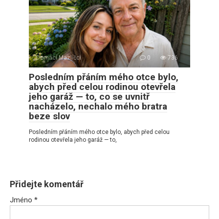
Domácí Mazlíčci
0
736
Posledním přáním mého otce bylo,
abych před celou rodinou otevřela
jeho garáž — to, co se uvnitř
nacházelo, nechalo mého bratra
beze slov
Posledním přáním mého otce bylo, abych před celou
rodinou otevřela jeho garáž — to,
Přidejte komentář
Jméno
*