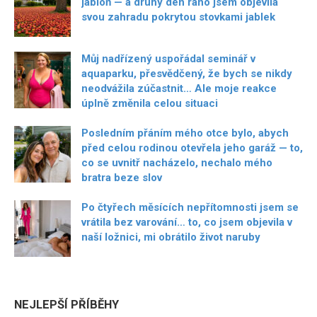
jabloň — a druhý den ráno jsem objevila
svou zahradu pokrytou stovkami jablek
Můj nadřízený uspořádal seminář v
aquaparku, přesvědčený, že bych se nikdy
neodvážila zúčastnit… Ale moje reakce
úplně změnila celou situaci
Posledním přáním mého otce bylo, abych
před celou rodinou otevřela jeho garáž — to,
co se uvnitř nacházelo, nechalo mého
bratra beze slov
Po čtyřech měsících nepřítomnosti jsem se
vrátila bez varování… to, co jsem objevila v
naší ložnici, mi obrátilo život naruby
NEJLEPŠÍ PŘÍBĚHY