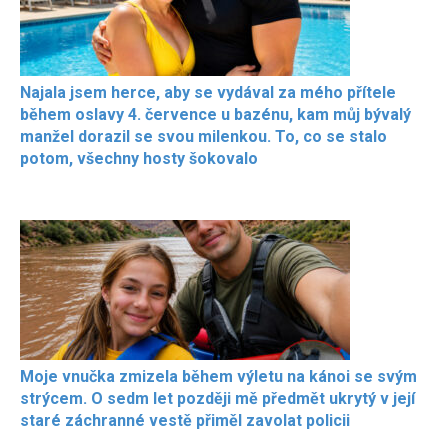
Najala jsem herce, aby se vydával za mého přítele
během oslavy 4. července u bazénu, kam můj bývalý
manžel dorazil se svou milenkou. To, co se stalo
potom, všechny hosty šokovalo
Moje vnučka zmizela během výletu na kánoi se svým
strýcem. O sedm let později mě předmět ukrytý v její
staré záchranné vestě přiměl zavolat policii