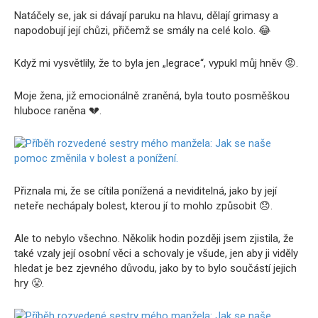
Natáčely se, jak si dávají paruku na hlavu, dělají grimasy a
napodobují její chůzi, přičemž se smály na celé kolo. 😂
Když mi vysvětlily, že to byla jen „legrace“, vypukl můj hněv 😡.
Moje žena, již emocionálně zraněná, byla touto posměškou
hluboce raněna 💔.
Přiznala mi, že se cítila ponížená a neviditelná, jako by její
neteře nechápaly bolest, kterou jí to mohlo způsobit 😞.
Ale to nebylo všechno. Několik hodin později jsem zjistila, že
také vzaly její osobní věci a schovaly je všude, jen aby ji viděly
hledat je bez zjevného důvodu, jako by to bylo součástí jejich
hry 😤.