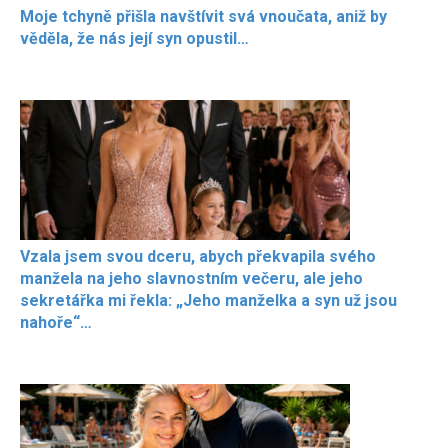
Moje tchyně přišla navštívit svá vnoučata, aniž by
věděla, že nás její syn opustil…
Vzala jsem svou dceru, abych překvapila svého
manžela na jeho slavnostním večeru, ale jeho
sekretářka mi řekla: „Jeho manželka a syn už jsou
nahoře“…