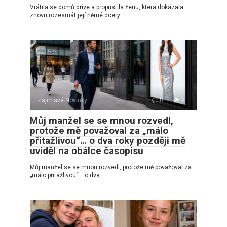
Vrátila se domů dříve a propustila ženu, která dokázala
znovu rozesmát její němé dcery…
Zajímavé Novinky
0
7
Můj manžel se se mnou rozvedl,
protože mě považoval za „málo
přitažlivou“… o dva roky později mě
uviděl na obálce časopisu
Můj manžel se se mnou rozvedl, protože mě považoval za
„málo přitažlivou“… o dva