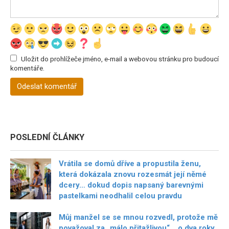
Uložit do prohlížeče jméno, e-mail a webovou stránku pro budoucí
komentáře.
POSLEDNÍ ČLÁNKY
Vrátila se domů dříve a propustila ženu,
která dokázala znovu rozesmát její němé
dcery… dokud dopis napsaný barevnými
pastelkami neodhalil celou pravdu
Můj manžel se se mnou rozvedl, protože mě
považoval za „málo přitažlivou“… o dva roky