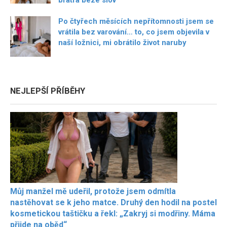
bratra beze slov
Po čtyřech měsících nepřítomnosti jsem se
vrátila bez varování… to, co jsem objevila v
naší ložnici, mi obrátilo život naruby
NEJLEPŠÍ PŘÍBĚHY
Můj manžel mě udeřil, protože jsem odmítla
nastěhovat se k jeho matce. Druhý den hodil na postel
kosmetickou taštičku a řekl: „Zakryj si modřiny. Máma
přijde na oběd“