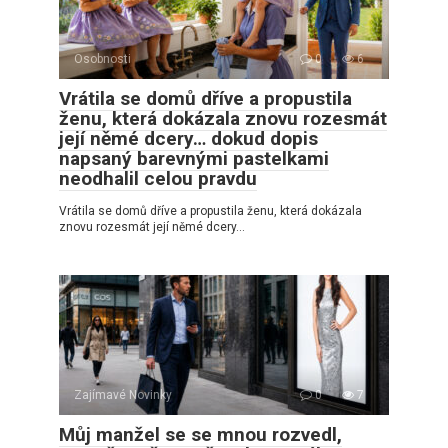
Osobnosti
0
6
Vrátila se domů dříve a propustila
ženu, která dokázala znovu rozesmát
její němé dcery… dokud dopis
napsaný barevnými pastelkami
neodhalil celou pravdu
Vrátila se domů dříve a propustila ženu, která dokázala
znovu rozesmát její němé dcery…
Zajímavé Novinky
0
7
Můj manžel se se mnou rozvedl,