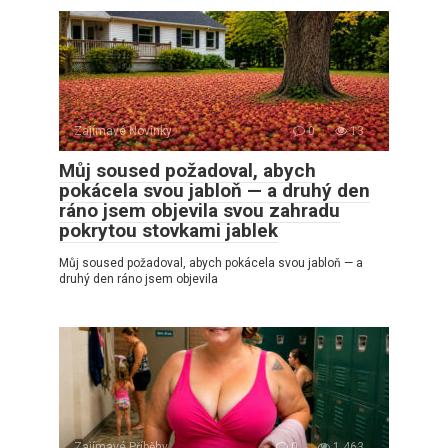
Zajímavé Novinky
0
13
Můj soused požadoval, abych
pokácela svou jabloň — a druhý den
ráno jsem objevila svou zahradu
pokrytou stovkami jablek
Můj soused požadoval, abych pokácela svou jabloň — a
druhý den ráno jsem objevila
Zajímavé Příběhy
0
1 463