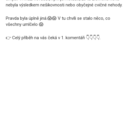
nebyla výsledkem nešikovnosti nebo obyčejné cvičné nehody.
Pravda byla úplně jiná.😱😱 V tu chvíli se stalo něco, co
všechny umlčelo 😱
👉 Celý příběh na vás čeká v 1. komentáři 👇👇👇👇.