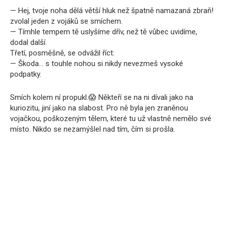
— Hej, tvoje noha dělá větší hluk než špatně namazaná zbraň!
zvolal jeden z vojáků se smíchem.
— Tímhle tempem tě uslyšíme dřív, než tě vůbec uvidíme,
dodal další.
Třetí, posměšně, se odvážil říct:
— Škoda… s touhle nohou si nikdy nevezmeš vysoké
podpatky.
Smích kolem ní propukl.😱 Někteří se na ni dívali jako na
kuriozitu, jiní jako na slabost. Pro ně byla jen zraněnou
vojačkou, poškozeným tělem, které tu už vlastně nemělo své
místo. Nikdo se nezamýšlel nad tím, čím si prošla.