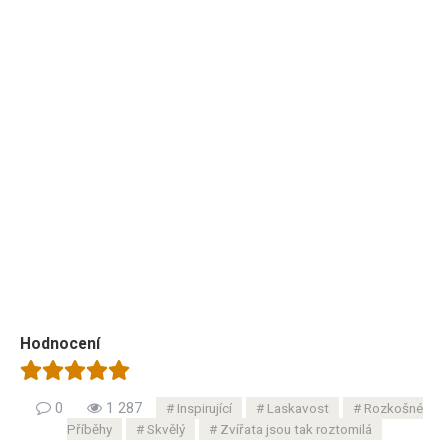
Hodnocení
0
1 287
Inspirující
Laskavost
Rozkošné
Příběhy
Skvělý
Zvířata jsou tak roztomilá