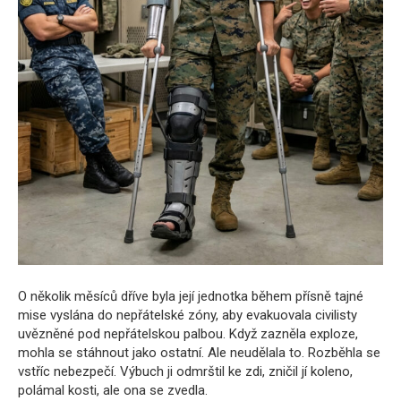
O několik měsíců dříve byla její jednotka během přísně tajné
mise vyslána do nepřátelské zóny, aby evakuovala civilisty
uvězněné pod nepřátelskou palbou. Když zazněla exploze,
mohla se stáhnout jako ostatní. Ale neudělala to. Rozběhla se
vstříc nebezpečí. Výbuch ji odmrštil ke zdi, zničil jí koleno,
polámal kosti, ale ona se zvedla.