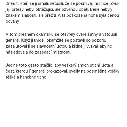
Dnes ti, kteří se jí smáli, netušili, že se posmívají hrdince. Zvuk
její ortézy nebyl obtěžující, ale ozvěnou oběti. Berle nebyly
znakem slabosti, ale přežití. A ta poškozená noha byla cenou
odvahy.
V tom přesném okamžiku se otevřely dveře šatny a vstoupil
generál. Když ji uviděl, okamžitě se postavil do pozoru,
zasalutoval jí se slavnostní úctou a klidně ji vyzval, aby ho
následovala do zasedací místnosti.
Jediné toto gesto stačilo, aby veškerý smích utichl: úcta a
čest, kterou jí generál prokazoval, uvalily na posměšné vojáky
těžké a hanebné ticho.