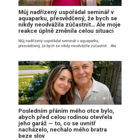
Můj nadřízený uspořádal seminář v
aquaparku, přesvědčený, že bych se
nikdy neodvážila zúčastnit… Ale moje
reakce úplně změnila celou situaci
Můj nadřízený uspořádal seminář v aquaparku,
přesvědčený, že bych se nikdy neodvážila zúčastnit… Ale
Domácí Mazlíčci
0
774
Posledním přáním mého otce bylo,
abych před celou rodinou otevřela
jeho garáž — to, co se uvnitř
nacházelo, nechalo mého bratra
beze slov