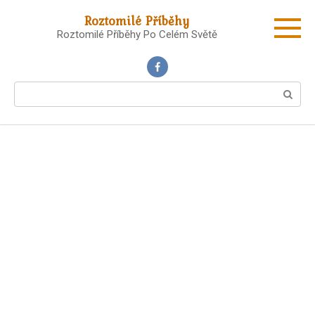
Skip
Roztomilé Příběhy
to
Roztomilé Příběhy Po Celém Světě
content
Search: