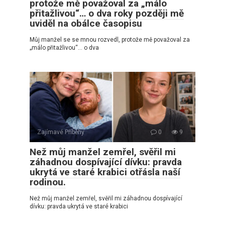
protože mě považoval za „málo
přitažlivou“… o dva roky později mě
uviděl na obálce časopisu
Můj manžel se se mnou rozvedl, protože mě považoval za
„málo přitažlivou“… o dva
Zajímavé Příběhy
0
9
Než můj manžel zemřel, svěřil mi
záhadnou dospívající dívku: pravda
ukrytá ve staré krabici otřásla naší
rodinou.
Než můj manžel zemřel, svěřil mi záhadnou dospívající
dívku: pravda ukrytá ve staré krabici