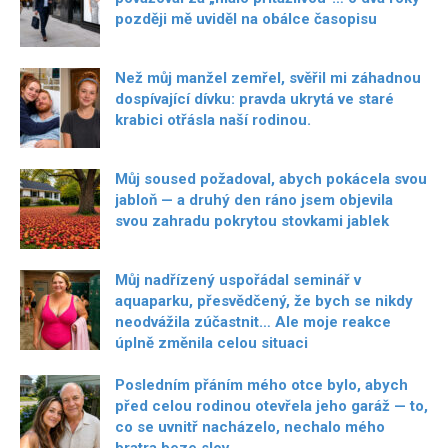
později mě uviděl na obálce časopisu
Než můj manžel zemřel, svěřil mi záhadnou
dospívající dívku: pravda ukrytá ve staré
krabici otřásla naší rodinou.
Můj soused požadoval, abych pokácela svou
jabloň — a druhý den ráno jsem objevila
svou zahradu pokrytou stovkami jablek
Můj nadřízený uspořádal seminář v
aquaparku, přesvědčený, že bych se nikdy
neodvážila zúčastnit… Ale moje reakce
úplně změnila celou situaci
Posledním přáním mého otce bylo, abych
před celou rodinou otevřela jeho garáž — to,
co se uvnitř nacházelo, nechalo mého