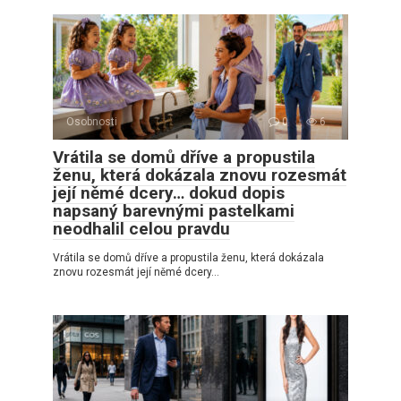
Osobnosti
0
6
Vrátila se domů dříve a propustila
ženu, která dokázala znovu rozesmát
její němé dcery… dokud dopis
napsaný barevnými pastelkami
neodhalil celou pravdu
Vrátila se domů dříve a propustila ženu, která dokázala
znovu rozesmát její němé dcery…