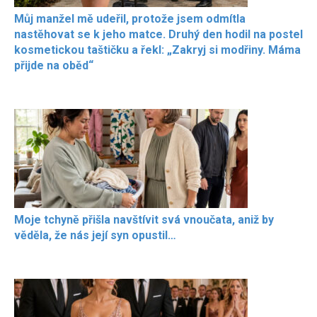
Můj manžel mě udeřil, protože jsem odmítla
nastěhovat se k jeho matce. Druhý den hodil na postel
kosmetickou taštičku a řekl: „Zakryj si modřiny. Máma
přijde na oběd“
Moje tchyně přišla navštívit svá vnoučata, aniž by
věděla, že nás její syn opustil…