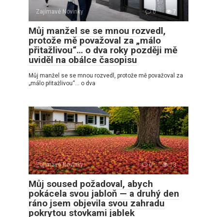
Zajímavé Novinky
0
7
Můj manžel se se mnou rozvedl,
protože mě považoval za „málo
přitažlivou“… o dva roky později mě
uviděl na obálce časopisu
Můj manžel se se mnou rozvedl, protože mě považoval za
„málo přitažlivou“… o dva
Zajímavé Novinky
0
13
Můj soused požadoval, abych
pokácela svou jabloň — a druhý den
ráno jsem objevila svou zahradu
pokrytou stovkami jablek