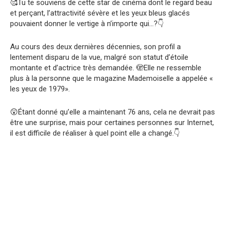
🥰
Tu te souviens de cette star de cinéma dont le regard beau
et perçant, l’attractivité sévère et les yeux bleus glacés
pouvaient donner le vertige à n’importe qui…?
👇
Au cours des deux dernières décennies, son profil a
lentement disparu de la vue, malgré son statut d’étoile
montante et d’actrice très demandée.
🫣
Elle ne ressemble
plus à la personne que le magazine Mademoiselle a appelée «
les yeux de 1979».
😲
Étant donné qu’elle a maintenant 76 ans, cela ne devrait pas
être une surprise, mais pour certaines personnes sur Internet,
il est difficile de réaliser à quel point elle a changé.
👇