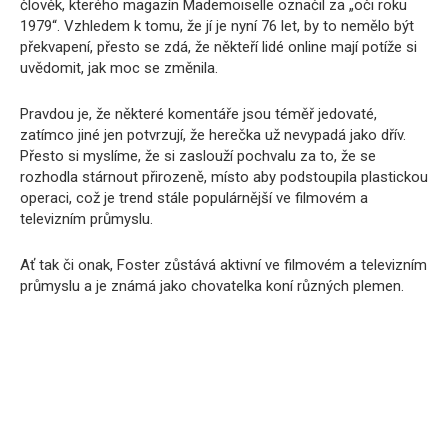
člověk, kterého magazín Mademoiselle označil za „oči roku
1979“. Vzhledem k tomu, že jí je nyní 76 let, by to nemělo být
překvapení, přesto se zdá, že někteří lidé online mají potíže si
uvědomit, jak moc se změnila.
Pravdou je, že některé komentáře jsou téměř jedovaté,
zatímco jiné jen potvrzují, že herečka už nevypadá jako dřív.
Přesto si myslíme, že si zaslouží pochvalu za to, že se
rozhodla stárnout přirozeně, místo aby podstoupila plastickou
operaci, což je trend stále populárnější ve filmovém a
televizním průmyslu.
Ať tak či onak, Foster zůstává aktivní ve filmovém a televizním
průmyslu a je známá jako chovatelka koní různých plemen.