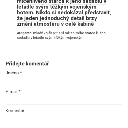
mlčenlivého starce k jeho sedadlu v
letadle svým těžkým vojenským
botem. Nikdo si nedokázal představit,
že jeden jednoduchý detail brzy
změní atmosféru v celé kabině
Arogantní mladý voják přitlačil mlčenlivého starce k jeho
sedadlu v letadle svým těžkým vojenským
Přidejte komentář
Jméno
*
E-mail
*
Komentář