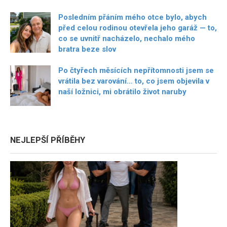
Posledním přáním mého otce bylo, abych
před celou rodinou otevřela jeho garáž — to,
co se uvnitř nacházelo, nechalo mého
bratra beze slov
Po čtyřech měsících nepřítomnosti jsem se
vrátila bez varování… to, co jsem objevila v
naší ložnici, mi obrátilo život naruby
NEJLEPŠÍ PŘÍBĚHY