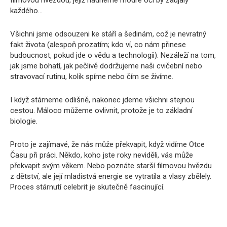
filmovou hvězdou, jejíž nádherné modré oči by zaujaly
každého…
Všichni jsme odsouzeni ke stáří a šedinám, což je nevratný
fakt života (alespoň prozatím; kdo ví, co nám přinese
budoucnost, pokud jde o vědu a technologii). Nezáleží na tom,
jak jsme bohatí, jak pečlivě dodržujeme naši cvičební nebo
stravovací rutinu, kolik spíme nebo čím se živíme.
I když stárneme odlišně, nakonec jdeme všichni stejnou
cestou. Máloco můžeme ovlivnit, protože je to základní
biologie.
Proto je zajímavé, že nás může překvapit, když vidíme Otce
Času při práci. Někdo, koho jste roky neviděli, vás může
překvapit svým věkem. Nebo poznáte starší filmovou hvězdu
z dětství, ale její mladistvá energie se vytratila a vlasy zbělely.
Proces stárnutí celebrit je skutečně fascinující.