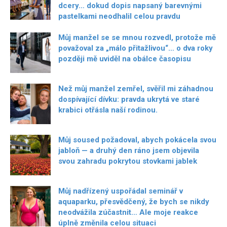
dcery… dokud dopis napsaný barevnými
pastelkami neodhalil celou pravdu
Můj manžel se se mnou rozvedl, protože mě
považoval za „málo přitažlivou“… o dva roky
později mě uviděl na obálce časopisu
Než můj manžel zemřel, svěřil mi záhadnou
dospívající dívku: pravda ukrytá ve staré
krabici otřásla naší rodinou.
Můj soused požadoval, abych pokácela svou
jabloň — a druhý den ráno jsem objevila
svou zahradu pokrytou stovkami jablek
Můj nadřízený uspořádal seminář v
aquaparku, přesvědčený, že bych se nikdy
neodvážila zúčastnit… Ale moje reakce
úplně změnila celou situaci