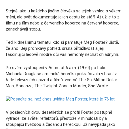
Stejně jako u každého jiného člověka se jejich vzhled s věkem
mění, ale svět dokumentuje jejich cestu ke stáří. Ať už je to z
filmu na film nebo z červeného koberce na červený koberec,
zanechávají stopu.
Teď k dnešnímu tématu: kdo si pamatuje Meg Foster? Jistě,
že ano! Její pronikavý pohled, drsná přitažlivost a její
fascinující ledově modré oči vás nemohly nechat chladnými.
Po svém vystoupení v Adam at 6 a.m. (1970) po boku
Michaela Douglase americká herečka pokračovala v hraní v
řadě televizních epizod a filmů, včetně The Six Million Dollar
Man, Bonanza, The Twilight Zone a Murder, She Wrote.
V posledních dvou desetiletích se profil Foster postupně
vytrácel ze světel reflektorů, přestože v minulosti byla
stoupající hvězdou a žádanou herečkou. Už nevypadá jako