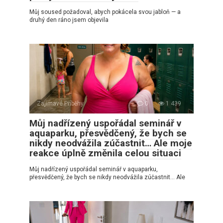
Můj soused požadoval, abych pokácela svou jabloň — a
druhý den ráno jsem objevila
Zajímavé Příběhy
0
1 439
Můj nadřízený uspořádal seminář v
aquaparku, přesvědčený, že bych se
nikdy neodvážila zúčastnit… Ale moje
reakce úplně změnila celou situaci
Můj nadřízený uspořádal seminář v aquaparku,
přesvědčený, že bych se nikdy neodvážila zúčastnit… Ale