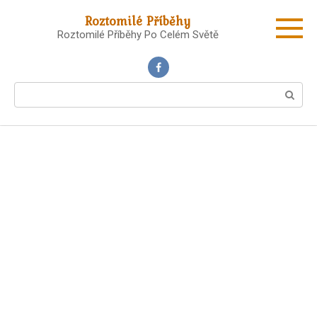
Skip
Roztomilé Příběhy
to
Roztomilé Příběhy Po Celém Světě
content
Search: