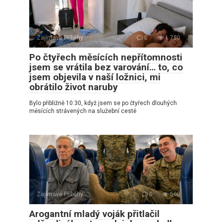
Zajímavé Příběhy
0
1 780
Po čtyřech měsících nepřítomnosti
jsem se vrátila bez varování… to, co
jsem objevila v naší ložnici, mi
obrátilo život naruby
Bylo přibližně 10:30, když jsem se po čtyřech dlouhých
měsících strávených na služební cestě
Zajímavé Příběhy
0
500
Arogantní mladý voják přitlačil