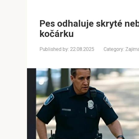
Pes odhaluje skryté neb
kočárku
Published by:
22.08.2025
Category:
Zajím