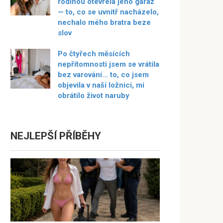
rodinou otevřela jeho garáž
— to, co se uvnitř nacházelo,
nechalo mého bratra beze
slov
Po čtyřech měsících
nepřítomnosti jsem se vrátila
bez varování… to, co jsem
objevila v naší ložnici, mi
obrátilo život naruby
NEJLEPŠÍ PŘÍBĚHY