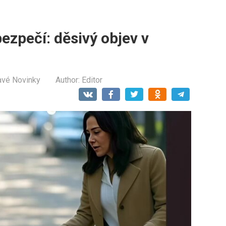
ezpečí: děsivý objev v
avé Novinky
Author:
Editor