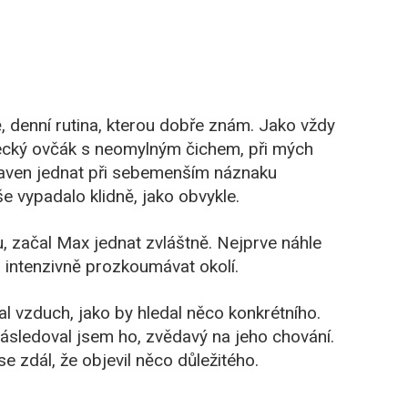
ě, denní rutina, kterou dobře znám. Jako vždy
cký ovčák s neomylným čichem, při mých
praven jednat při sebemenším náznaku
e vypadalo klidně, jako obvykle.
, začal Max jednat zvláštně. Nejprve náhle
al intenzivně prozkoumávat okolí.
al vzduch, jako by hledal něco konkrétního.
Následoval jsem ho, zvědavý na jeho chování.
se zdál, že objevil něco důležitého.