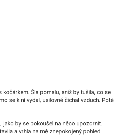
 s kočárkem. Šla pomalu, aniž by tušila, co se
ímo se k ní vydal, usilovně čichal vzduch. Poté
k, jako by se pokoušel na něco upozornit.
tavila a vrhla na mě znepokojený pohled.