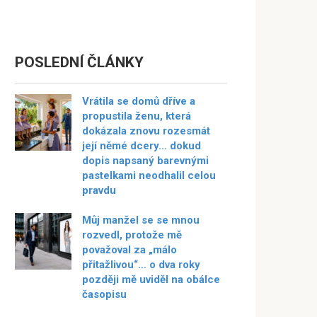
POSLEDNÍ ČLÁNKY
Vrátila se domů dříve a
propustila ženu, která
dokázala znovu rozesmát
její němé dcery… dokud
dopis napsaný barevnými
pastelkami neodhalil celou
pravdu
Můj manžel se se mnou
rozvedl, protože mě
považoval za „málo
přitažlivou“… o dva roky
později mě uviděl na obálce
časopisu