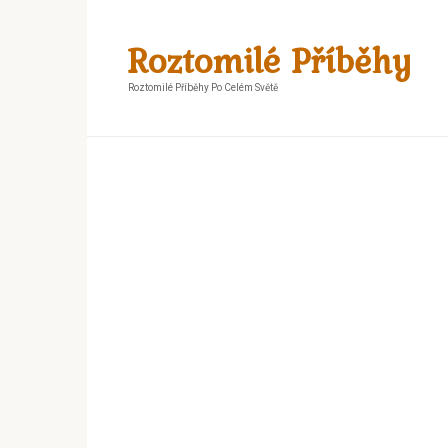
Skip
to
Roztomilé Příběhy
content
Roztomilé Příběhy Po Celém Světě