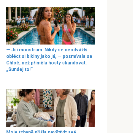
— Jsi monstrum. Nikdy se neodvážíš
obléct si bikiny jako já, — posmívala se
Chloé, než přiměla hosty skandovat:
„Sundej to!“
Moje tchyně přišla navštívit svá