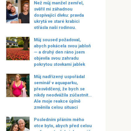
Než můj manžel zemřel,
svěřil mi záhadnou
dospívající dívku: pravda
ukrytá ve staré krabici
otřásla naší rodinou.
Můj soused požadoval,
abych pokácela svou jabloň
— a druhý den ráno jsem
objevila svou zahradu
pokrytou stovkami jablek
Můj nadřízený uspořádal
seminář v aquaparku,
přesvědčený, že bych se
nikdy neodvážila zúčastnit…
Ale moje reakce úplně
změnila celou situaci
Posledním přáním mého
otce bylo, abych před celou