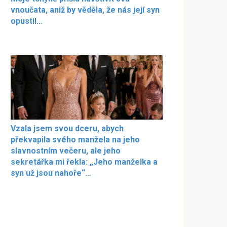
vnoučata, aniž by věděla, že nás její syn
opustil…
Vzala jsem svou dceru, abych
překvapila svého manžela na jeho
slavnostním večeru, ale jeho
sekretářka mi řekla: „Jeho manželka a
syn už jsou nahoře“…