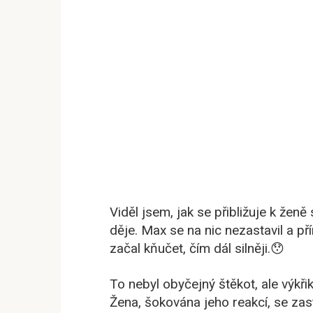
Viděl jsem, jak se přibližuje k ženě
děje. Max se na nic nezastavil a př
začal kňučet, čím dál silněji.😯
To nebyl obyčejný štěkot, ale výkři
Žena, šokována jeho reakcí, se zas