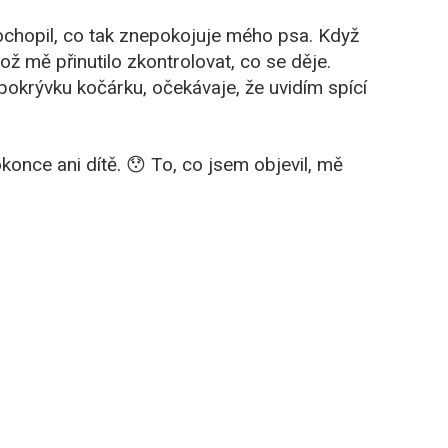
ochopil, co tak znepokojuje mého psa. Když
 což mě přinutilo zkontrolovat, co se děje.
 pokrývku kočárku, očekávaje, že uvidím spící
konce ani dítě. 😯 To, co jsem objevil, mě