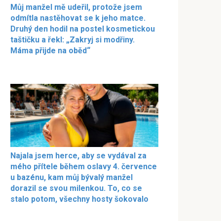
Můj manžel mě udeřil, protože jsem
odmítla nastěhovat se k jeho matce.
Druhý den hodil na postel kosmetickou
taštičku a řekl: „Zakryj si modřiny.
Máma přijde na oběd“
Najala jsem herce, aby se vydával za
mého přítele během oslavy 4. července
u bazénu, kam můj bývalý manžel
dorazil se svou milenkou. To, co se
stalo potom, všechny hosty šokovalo