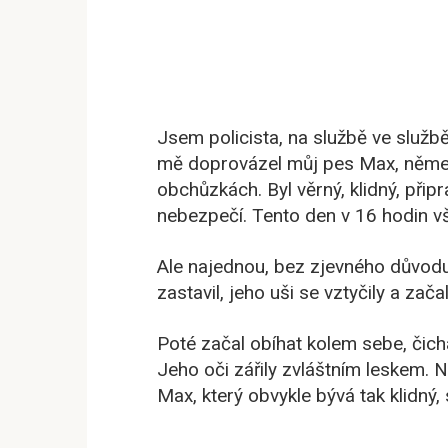
Jsem policista, na službě ve služb
mě doprovázel můj pes Max, něme
obchůzkách. Byl věrný, klidný, při
nebezpečí. Tento den v 16 hodin vš
Ale najednou, bez zjevného důvodu
zastavil, jeho uši se vztyčily a zač
Poté začal obíhat kolem sebe, čich
Jeho oči zářily zvláštním leskem. 
Max, který obvykle bývá tak klidný, 