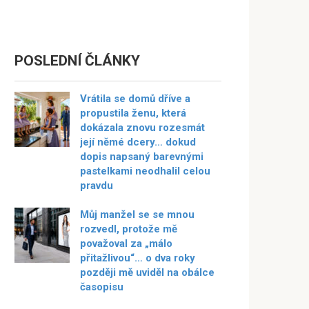
POSLEDNÍ ČLÁNKY
Vrátila se domů dříve a
propustila ženu, která
dokázala znovu rozesmát
její němé dcery… dokud
dopis napsaný barevnými
pastelkami neodhalil celou
pravdu
Můj manžel se se mnou
rozvedl, protože mě
považoval za „málo
přitažlivou“… o dva roky
později mě uviděl na obálce
časopisu