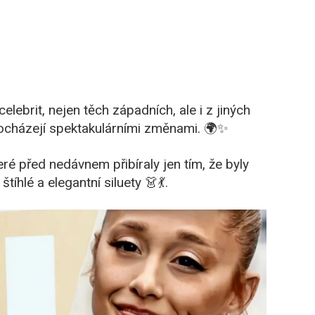
ebrit, nejen těch západních, ale i z jiných
rocházejí spektakulárními změnami. 🌍✨
ré před nedávnem přibíraly jen tím, že byly
tíhlé a elegantní siluety 👗💃.