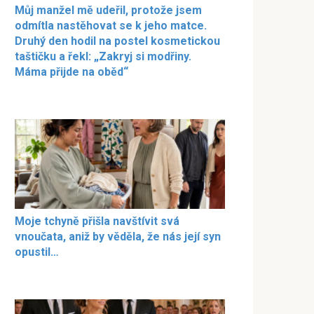
Můj manžel mě udeřil, protože jsem
odmítla nastěhovat se k jeho matce.
Druhý den hodil na postel kosmetickou
taštičku a řekl: „Zakryj si modřiny.
Máma přijde na oběd“
Moje tchyně přišla navštívit svá
vnoučata, aniž by věděla, že nás její syn
opustil…