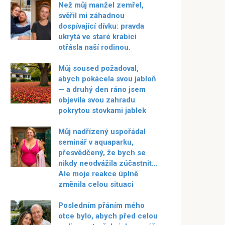
Než můj manžel zemřel,
svěřil mi záhadnou
dospívající dívku: pravda
ukrytá ve staré krabici
otřásla naší rodinou.
Můj soused požadoval,
abych pokácela svou jabloň
— a druhý den ráno jsem
objevila svou zahradu
pokrytou stovkami jablek
Můj nadřízený uspořádal
seminář v aquaparku,
přesvědčený, že bych se
nikdy neodvážila zúčastnit…
Ale moje reakce úplně
změnila celou situaci
Posledním přáním mého
otce bylo, abych před celou