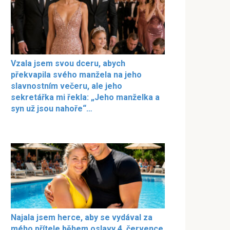
Vzala jsem svou dceru, abych
překvapila svého manžela na jeho
slavnostním večeru, ale jeho
sekretářka mi řekla: „Jeho manželka a
syn už jsou nahoře“…
Najala jsem herce, aby se vydával za
mého přítele během oslavy 4. července