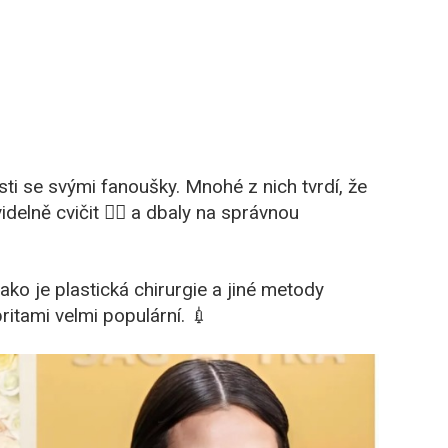
ti se svými fanoušky. Mnohé z nich tvrdí, že
delně cvičit 🏋️‍♀️ a dbaly na správnou
ako je plastická chirurgie a jiné metody
ritami velmi populární. 💉