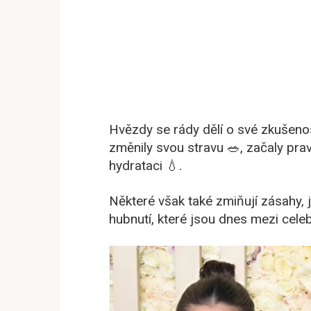
Hvězdy se rády dělí o své zkušenos
změnily svou stravu 🥗, začaly pravi
hydrataci 💧.
Některé však také zmiňují zásahy, j
hubnutí, které jsou dnes mezi celeb