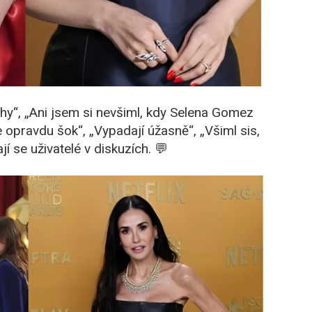
hy“, „Ani jsem si nevšiml, kdy Selena Gomez
je opravdu šok“, „Vypadají úžasně“, „Všiml sis,
jí se uživatelé v diskuzích. 💬