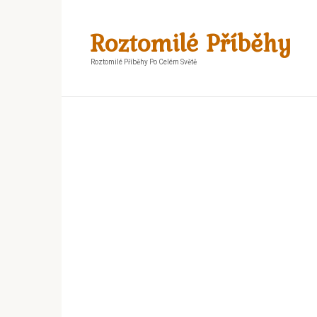
Skip
to
Roztomilé Příběhy
content
Roztomilé Příběhy Po Celém Světě