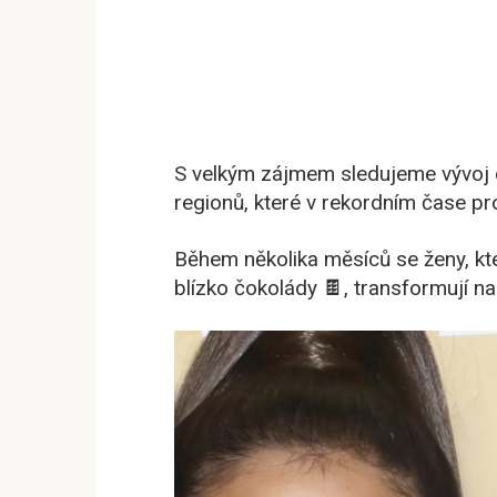
S velkým zájmem sledujeme vývoj cel
regionů, které v rekordním čase p
Během několika měsíců se ženy, kte
blízko čokolády 🍫, transformují na š