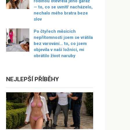
rodinou otevřela jeho garáž
— to, co se uvnitř nacházelo,
nechalo mého bratra beze
slov
Po čtyřech měsících
nepřítomnosti jsem se vrátila
bez varování… to, co jsem
objevila v naší ložnici, mi
obrátilo život naruby
NEJLEPŠÍ PŘÍBĚHY