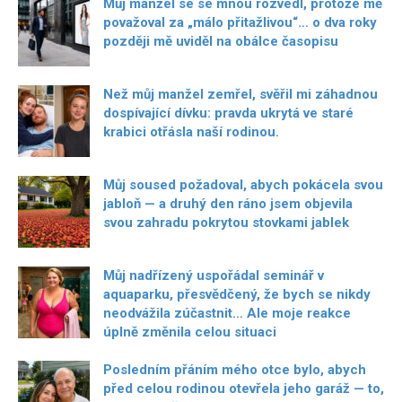
Můj manžel se se mnou rozvedl, protože mě
považoval za „málo přitažlivou“… o dva roky
později mě uviděl na obálce časopisu
Než můj manžel zemřel, svěřil mi záhadnou
dospívající dívku: pravda ukrytá ve staré
krabici otřásla naší rodinou.
Můj soused požadoval, abych pokácela svou
jabloň — a druhý den ráno jsem objevila
svou zahradu pokrytou stovkami jablek
Můj nadřízený uspořádal seminář v
aquaparku, přesvědčený, že bych se nikdy
neodvážila zúčastnit… Ale moje reakce
úplně změnila celou situaci
Posledním přáním mého otce bylo, abych
před celou rodinou otevřela jeho garáž — to,