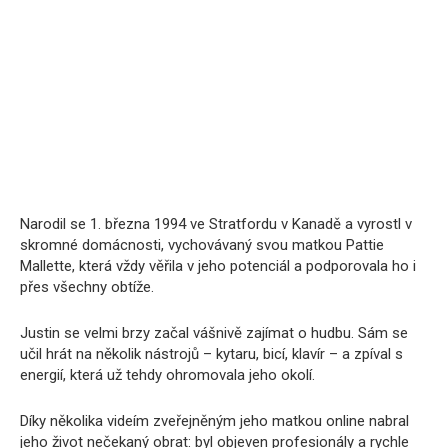
Narodil se 1. března 1994 ve Stratfordu v Kanadě a vyrostl v
skromné domácnosti, vychovávaný svou matkou Pattie
Mallette, která vždy věřila v jeho potenciál a podporovala ho i
přes všechny obtíže.
Justin se velmi brzy začal vášnivě zajímat o hudbu. Sám se
učil hrát na několik nástrojů – kytaru, bicí, klavír – a zpíval s
energií, která už tehdy ohromovala jeho okolí.
Díky několika videím zveřejněným jeho matkou online nabral
jeho život nečekaný obrat: byl objeven profesionály a rychle