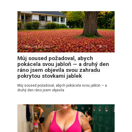
Zajímavé Novinky
0
13
Můj soused požadoval, abych
pokácela svou jabloň — a druhý den
ráno jsem objevila svou zahradu
pokrytou stovkami jablek
Můj soused požadoval, abych pokácela svou jabloň — a
druhý den ráno jsem objevila