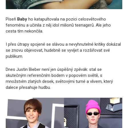
Píseň
Baby
ho katapultovala na pozici celosvětového
fenoménu a učinila z něj idol milionů teenagerů. Ale jeho
cesta tím nekončila.
I přes útrapy spojené se slávou a nevyhnutelné kritiky dokázal
se znovu objevovat, hudebně se vyvíjet a rozšiřovat své
publikum.
Dnes Justin Bieber není jen úspěšný zpěvák: stal se
skutečným referenčním bodem v popovém světě, s
množstvím zlatých desek, světovými turné a vlivem, který
dalece přesahuje hudbu.