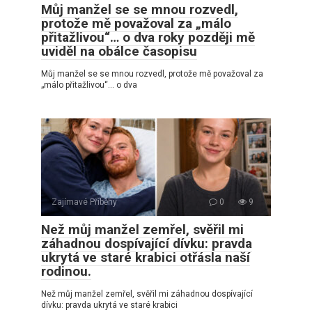
Můj manžel se se mnou rozvedl,
protože mě považoval za „málo
přitažlivou“… o dva roky později mě
uviděl na obálce časopisu
Můj manžel se se mnou rozvedl, protože mě považoval za
„málo přitažlivou“… o dva
Zajímavé Příběhy
0
9
Než můj manžel zemřel, svěřil mi
záhadnou dospívající dívku: pravda
ukrytá ve staré krabici otřásla naší
rodinou.
Než můj manžel zemřel, svěřil mi záhadnou dospívající
dívku: pravda ukrytá ve staré krabici