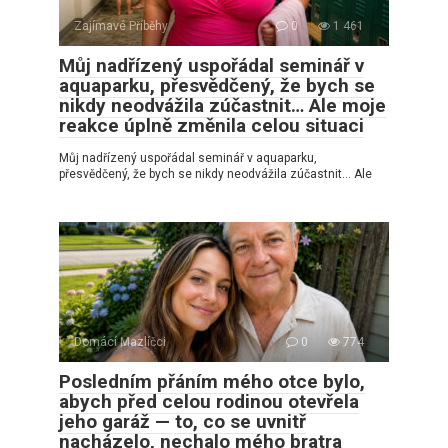
Zajímavé Příběhy
0
1 461
Můj nadřízený uspořádal seminář v
aquaparku, přesvědčený, že bych se
nikdy neodvážila zúčastnit… Ale moje
reakce úplně změnila celou situaci
Můj nadřízený uspořádal seminář v aquaparku,
přesvědčený, že bych se nikdy neodvážila zúčastnit… Ale
Domácí Mazlíčci
0
774
Posledním přáním mého otce bylo,
abych před celou rodinou otevřela
jeho garáž — to, co se uvnitř
nacházelo, nechalo mého bratra