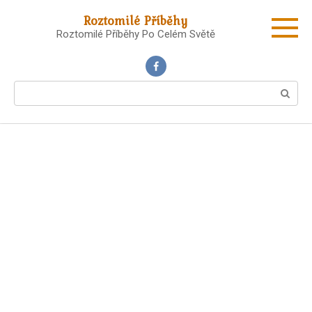
Skip
Roztomilé Příběhy
to
Roztomilé Příběhy Po Celém Světě
content
Search: