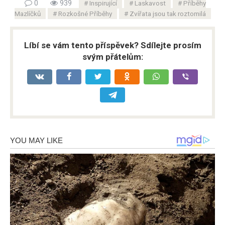
0
939
Inspirující
Laskavost
Příběhy
Mazlíčků
Rozkošné Příběhy
Zvířata jsou tak roztomilá
Líbí se vám tento příspěvek? Sdílejte prosím
svým přátelům: