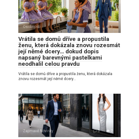
Osobnosti
0
6
Vrátila se domů dříve a propustila
ženu, která dokázala znovu rozesmát
její němé dcery… dokud dopis
napsaný barevnými pastelkami
neodhalil celou pravdu
Vrátila se domů dříve a propustila ženu, která dokázala
znovu rozesmát její němé dcery…
Zajímavé Novinky
0
7