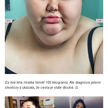
Za dvě léta ztratila téměř 100 kilogramů. Ale diagnóza jaterní
steatózy jí ukázala, že cesta je stále dlouhá. ⚖️