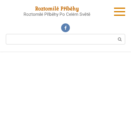
Skip
Roztomilé Příběhy
to
Roztomilé Příběhy Po Celém Světě
content
Search: