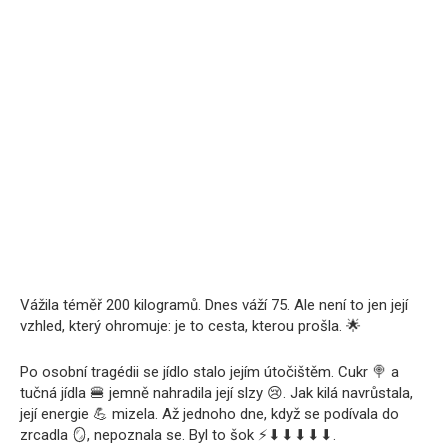
Vážila téměř 200 kilogramů. Dnes váží 75. Ale není to jen její
vzhled, který ohromuje: je to cesta, kterou prošla. 🌟
Po osobní tragédii se jídlo stalo jejím útočištěm. Cukr 🍭 a
tučná jídla 🍔 jemně nahradila její slzy 😢. Jak kilá navrůstala,
její energie 💪 mizela. Až jednoho dne, když se podívala do
zrcadla 🪞, nepoznala se. Byl to šok ⚡️⬇⬇⬇⬇⬇.