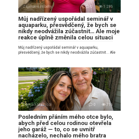
Zajímavé Příběhy
0
1 285
Můj nadřízený uspořádal seminář v
aquaparku, přesvědčený, že bych se
nikdy neodvážila zúčastnit… Ale moje
reakce úplně změnila celou situaci
Můj nadřízený uspořádal seminář v aquaparku,
přesvědčený, že bych se nikdy neodvážila zúčastnit… Ale
Domácí Mazlíčci
0
716
Posledním přáním mého otce bylo,
abych před celou rodinou otevřela
jeho garáž — to, co se uvnitř
nacházelo, nechalo mého bratra