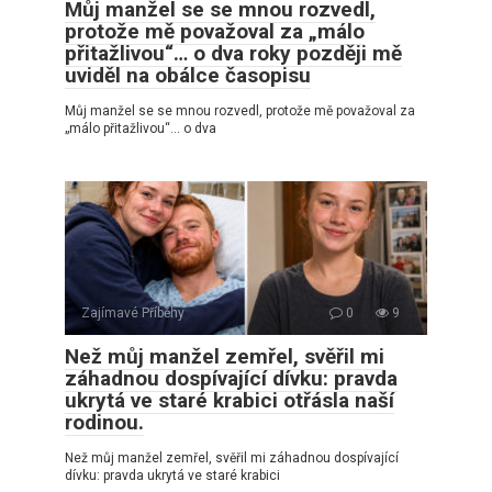
Můj manžel se se mnou rozvedl,
protože mě považoval za „málo
přitažlivou“… o dva roky později mě
uviděl na obálce časopisu
Můj manžel se se mnou rozvedl, protože mě považoval za
„málo přitažlivou“… o dva
Zajímavé Příběhy
0
9
Než můj manžel zemřel, svěřil mi
záhadnou dospívající dívku: pravda
ukrytá ve staré krabici otřásla naší
rodinou.
Než můj manžel zemřel, svěřil mi záhadnou dospívající
dívku: pravda ukrytá ve staré krabici