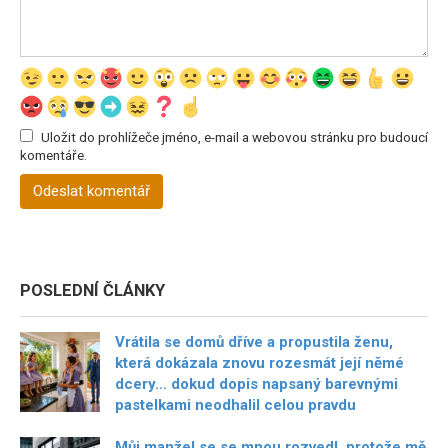
Uložit do prohlížeče jméno, e-mail a webovou stránku pro budoucí
komentáře.
POSLEDNÍ ČLÁNKY
Vrátila se domů dříve a propustila ženu,
která dokázala znovu rozesmát její němé
dcery… dokud dopis napsaný barevnými
pastelkami neodhalil celou pravdu
Můj manžel se se mnou rozvedl, protože mě