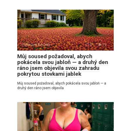
Zajímavé Novinky
0
13
Můj soused požadoval, abych
pokácela svou jabloň — a druhý den
ráno jsem objevila svou zahradu
pokrytou stovkami jablek
Můj soused požadoval, abych pokácela svou jabloň — a
druhý den ráno jsem objevila