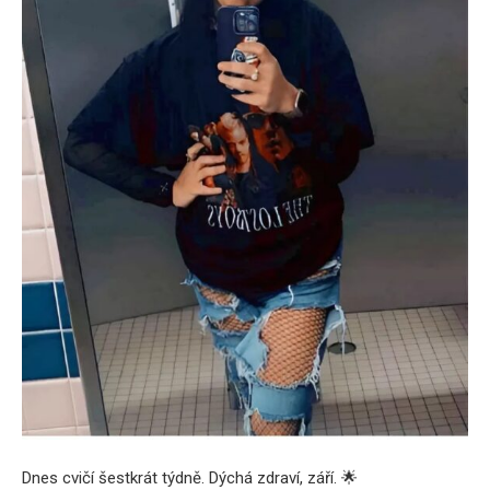
Dnes cvičí šestkrát týdně. Dýchá zdraví, září. 🌟