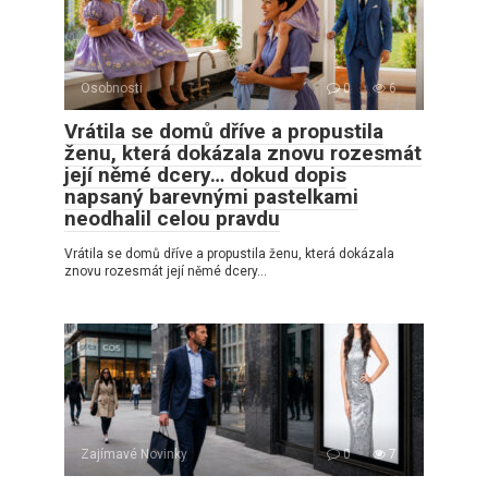
Osobnosti
0
6
Vrátila se domů dříve a propustila
ženu, která dokázala znovu rozesmát
její němé dcery… dokud dopis
napsaný barevnými pastelkami
neodhalil celou pravdu
Vrátila se domů dříve a propustila ženu, která dokázala
znovu rozesmát její němé dcery…
Zajímavé Novinky
0
7