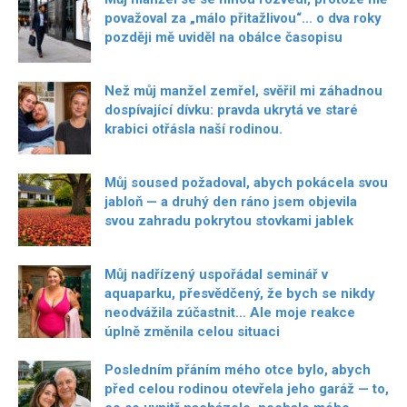
považoval za „málo přitažlivou“… o dva roky
později mě uviděl na obálce časopisu
Než můj manžel zemřel, svěřil mi záhadnou
dospívající dívku: pravda ukrytá ve staré
krabici otřásla naší rodinou.
Můj soused požadoval, abych pokácela svou
jabloň — a druhý den ráno jsem objevila
svou zahradu pokrytou stovkami jablek
Můj nadřízený uspořádal seminář v
aquaparku, přesvědčený, že bych se nikdy
neodvážila zúčastnit… Ale moje reakce
úplně změnila celou situaci
Posledním přáním mého otce bylo, abych
před celou rodinou otevřela jeho garáž — to,