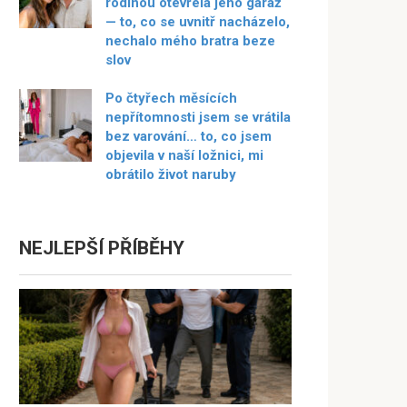
rodinou otevřela jeho garáž
— to, co se uvnitř nacházelo,
nechalo mého bratra beze
slov
Po čtyřech měsících
nepřítomnosti jsem se vrátila
bez varování… to, co jsem
objevila v naší ložnici, mi
obrátilo život naruby
NEJLEPŠÍ PŘÍBĚHY