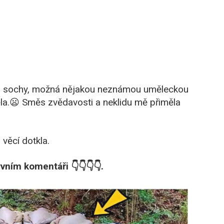
e o sochy, možná nějakou neznámou uměleckou
ěla.😦 Směs zvědavosti a neklidu mě přiměla
věcí dotkla.
rvním komentáři 👇👇👇👇.