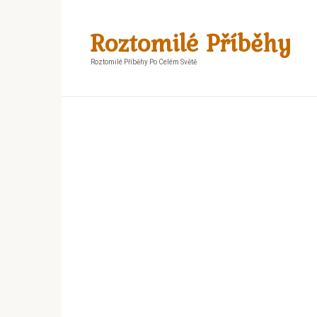
Skip
to
Roztomilé Příběhy
content
Roztomilé Příběhy Po Celém Světě