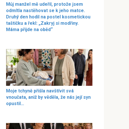
Můj manžel mě udeřil, protože jsem
odmítla nastěhovat se k jeho matce.
Druhý den hodil na postel kosmetickou
taštičku a řekl: „Zakryj si modřiny.
Máma přijde na oběd“
Moje tchyně přišla navštívit svá
vnoučata, aniž by věděla, že nás její syn
opustil…