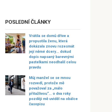
POSLEDNÍ ČLÁNKY
Vrátila se domů dříve a
propustila ženu, která
dokázala znovu rozesmát
její němé dcery… dokud
dopis napsaný barevnými
pastelkami neodhalil celou
pravdu
Můj manžel se se mnou
rozvedl, protože mě
považoval za „málo
přitažlivou“… o dva roky
později mě uviděl na obálce
časopisu