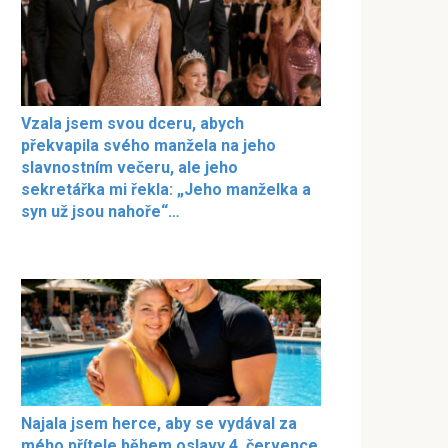
Vzala jsem svou dceru, abych
překvapila svého manžela na jeho
slavnostním večeru, ale jeho
sekretářka mi řekla: „Jeho manželka a
syn už jsou nahoře“…
Najala jsem herce, aby se vydával za
mého přítele během oslavy 4. července