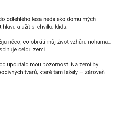
do odlehlého lesa nedaleko domu mých
hlavu a užít si chvilku klidu.
žiju něco, co obrátí můj život vzhůru nohama…
scinuje celou zemi.
ěco upoutalo mou pozornost. Na zemi byl
podivných tvarů, které tam ležely — zároveň