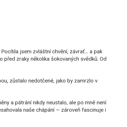
Pocítila jsem zvláštní chvění, závrať… a pak
o před zraky několika šokovaných svědků. Od
bou, zůstalo nedotčené, jako by zamrzlo v
ěny a pátrání nikdy neustalo, ale po mně není
esahovala naše chápání — zároveň fascinuje i