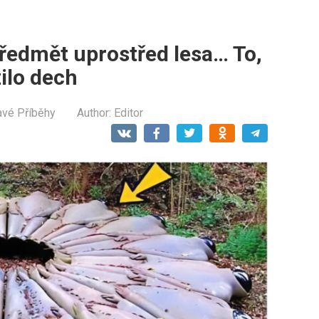
předmět uprostřed lesa… To,
zilo dech
avé Příběhy
Author:
Editor