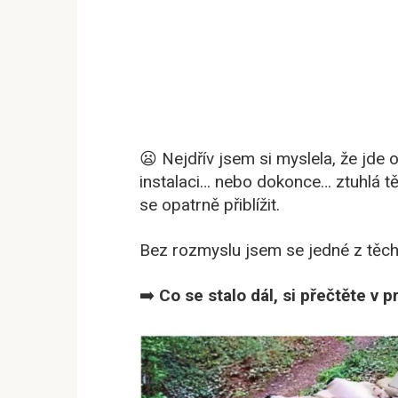
😦 Nejdřív jsem si myslela, že jd
instalaci… nebo dokonce… ztuhlá t
se opatrně přiblížit.
Bez rozmyslu jsem se jedné z těch 
➡️
Co se stalo dál, si přečtěte v p