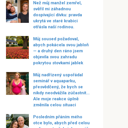
Než můj manžel zemřel,
svěřil mi záhadnou
dospívající dívku: pravda
ukrytá ve staré krabici
otřásla naší rodinou.
Můj soused požadoval,
abych pokácela svou jabloň
— a druhý den ráno jsem
objevila svou zahradu
pokrytou stovkami jablek
Můj nadřízený uspořádal
seminář v aquaparku,
přesvědčený, že bych se
nikdy neodvážila zúčastnit…
Ale moje reakce úplně
změnila celou situaci
Posledním přáním mého
otce bylo, abych před celou