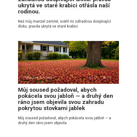
ukrytá ve staré krabici otřásla naší
rodinou.
Než můj manžel zemřel, svěřil mi záhadnou dospívající
dívku: pravda ukrytá ve staré krabici
Zajímavé Novinky
0
13
Můj soused požadoval, abych
pokácela svou jabloň — a druhý den
ráno jsem objevila svou zahradu
pokrytou stovkami jablek
Můj soused požadoval, abych pokácela svou jabloň — a
druhý den ráno jsem objevila