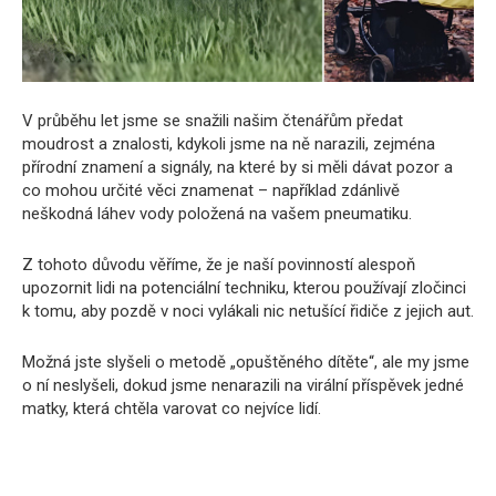
V průběhu let jsme se snažili našim čtenářům předat
moudrost a znalosti, kdykoli jsme na ně narazili, zejména
přírodní znamení a signály, na které by si měli dávat pozor a
co mohou určité věci znamenat – například zdánlivě
neškodná láhev vody položená na vašem pneumatiku.
Z tohoto důvodu věříme, že je naší povinností alespoň
upozornit lidi na potenciální techniku, kterou používají zločinci
k tomu, aby pozdě v noci vylákali nic netušící řidiče z jejich aut.
Možná jste slyšeli o metodě „opuštěného dítěte“, ale my jsme
o ní neslyšeli, dokud jsme nenarazili na virální příspěvek jedné
matky, která chtěla varovat co nejvíce lidí.