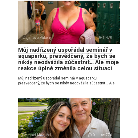
Zajímavé Příběhy
0
1 470
Můj nadřízený uspořádal seminář v
aquaparku, přesvědčený, že bych se
nikdy neodvážila zúčastnit… Ale moje
reakce úplně změnila celou situaci
Můj nadřízený uspořádal seminář v aquaparku,
přesvědčený, že bych se nikdy neodvážila zúčastnit… Ale
Domácí Mazlíčci
0
776