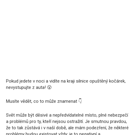
Pokud jedete v noci a vidíte na kraji silnice opuštěný kočárek,
nevystupujte z auta! 😮
Musíte vědět, co to může znamenat 👇
Svět může být děsivé a nepředvídatelné místo, plné nebezpečí
a problémů pro ty, kteří nejsou ostražití. Je smutnou pravdou,
že to tak zůstává i v naší době, ale mám podezření, že některé
problémy budou existovat vždy; je to negativní a