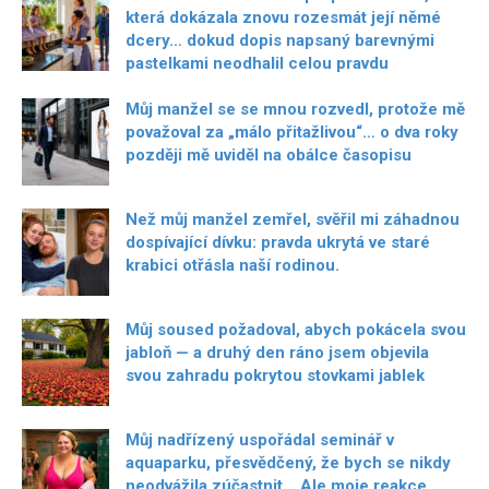
která dokázala znovu rozesmát její němé
dcery… dokud dopis napsaný barevnými
pastelkami neodhalil celou pravdu
Můj manžel se se mnou rozvedl, protože mě
považoval za „málo přitažlivou“… o dva roky
později mě uviděl na obálce časopisu
Než můj manžel zemřel, svěřil mi záhadnou
dospívající dívku: pravda ukrytá ve staré
krabici otřásla naší rodinou.
Můj soused požadoval, abych pokácela svou
jabloň — a druhý den ráno jsem objevila
svou zahradu pokrytou stovkami jablek
Můj nadřízený uspořádal seminář v
aquaparku, přesvědčený, že bych se nikdy
neodvážila zúčastnit… Ale moje reakce