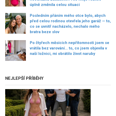
úplně změnila celou situaci
Posledním přáním mého otce bylo, abych
před celou rodinou otevřela jeho garáž — to,
co se uvnitř nacházelo, nechalo mého
bratra beze slov
Po čtyřech měsících nepřítomnosti jsem se
vrátila bez varování… to, co jsem objevila v
naší ložnici, mi obrátilo život naruby
NEJLEPŠÍ PŘÍBĚHY