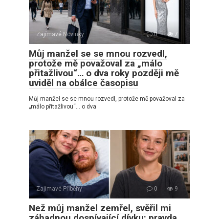
Zajímavé Novinky
0
7
Můj manžel se se mnou rozvedl,
protože mě považoval za „málo
přitažlivou“… o dva roky později mě
uviděl na obálce časopisu
Můj manžel se se mnou rozvedl, protože mě považoval za
„málo přitažlivou“… o dva
Zajímavé Příběhy
0
9
Než můj manžel zemřel, svěřil mi
záhadnou dospívající dívku: pravda