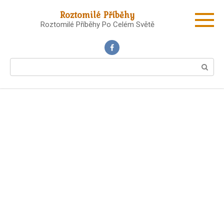
Skip
Roztomilé Příběhy
to
Roztomilé Příběhy Po Celém Světě
content
Search: