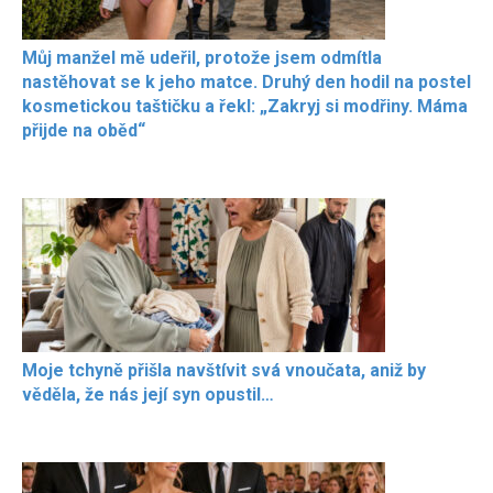
Můj manžel mě udeřil, protože jsem odmítla
nastěhovat se k jeho matce. Druhý den hodil na postel
kosmetickou taštičku a řekl: „Zakryj si modřiny. Máma
přijde na oběd“
Moje tchyně přišla navštívit svá vnoučata, aniž by
věděla, že nás její syn opustil…