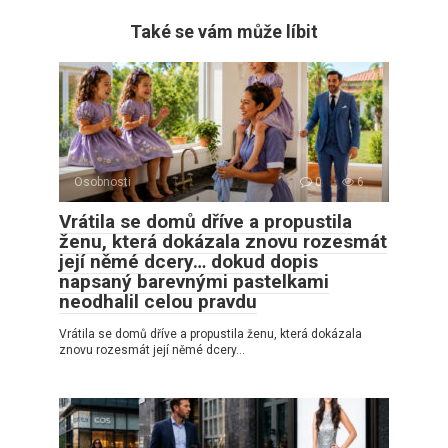
Také se vám může líbit
Osobnosti
0
6
Vrátila se domů dříve a propustila
ženu, která dokázala znovu rozesmát
její němé dcery… dokud dopis
napsaný barevnými pastelkami
neodhalil celou pravdu
Vrátila se domů dříve a propustila ženu, která dokázala
znovu rozesmát její němé dcery…