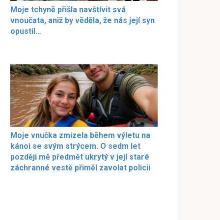
Moje tchyně přišla navštívit svá
vnoučata, aniž by věděla, že nás její syn
opustil…
Moje vnučka zmizela během výletu na
kánoi se svým strýcem. O sedm let
později mě předmět ukrytý v její staré
záchranné vestě přiměl zavolat policii