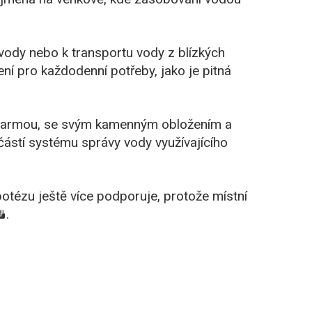
vody nebo k transportu vody z blízkých
ení pro každodenní potřeby, jako je pitná
d farmou, se svým kamenným obložením a
částí systému správy vody využívajícího
otézu ještě více podporuje, protože místní
️.