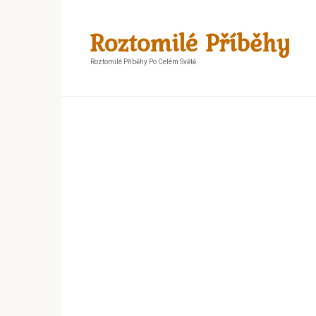
Skip
to
Roztomilé Příběhy
content
Roztomilé Příběhy Po Celém Světě