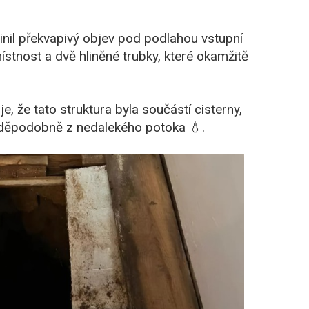
inil překvapivý objev pod podlahou vstupní
tnost a dvě hliněné trubky, které okamžitě
e, že tato struktura byla součástí cisterny,
avděpodobně z nedalekého potoka 💧.