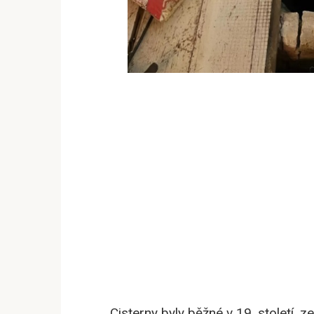
Cisterny byly běžné v 19. století,