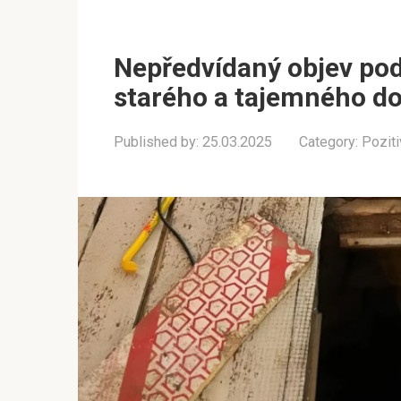
Nepředvídaný objev po
starého a tajemného 
Published by:
25.03.2025
Category:
Poziti