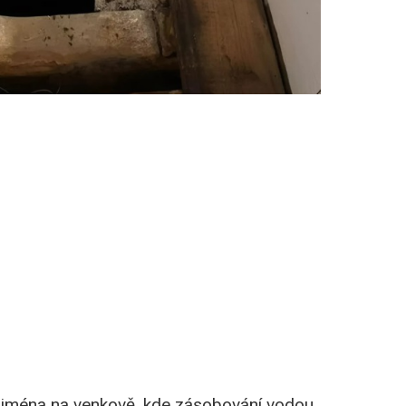
 zejména na venkově, kde zásobování vodou