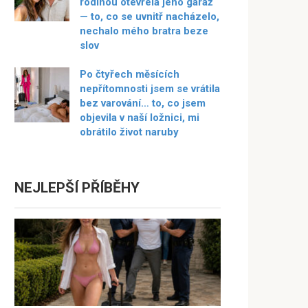
rodinou otevřela jeho garáž
— to, co se uvnitř nacházelo,
nechalo mého bratra beze
slov
Po čtyřech měsících
nepřítomnosti jsem se vrátila
bez varování… to, co jsem
objevila v naší ložnici, mi
obrátilo život naruby
NEJLEPŠÍ PŘÍBĚHY