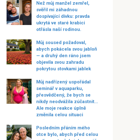
Než můj manžel zemřel,
svěřil mi záhadnou
dospívající dívku: pravda
ukrytá ve staré krabici
otřásla naší rodinou.
Můj soused požadoval,
abych pokácela svou jabloň
— a druhý den ráno jsem
objevila svou zahradu
pokrytou stovkami jablek
Můj nadřízený uspořádal
seminář v aquaparku,
přesvědčený, že bych se
nikdy neodvážila zúčastnit…
Ale moje reakce úplně
změnila celou situaci
Posledním přáním mého
otce bylo, abych před celou