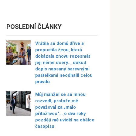
POSLEDNÍ ČLÁNKY
Vrátila se domů dříve a
propustila ženu, která
dokázala znovu rozesmát
její němé dcery… dokud
dopis napsaný barevnými
pastelkami neodhalil celou
pravdu
Můj manžel se se mnou
rozvedl, protože mě
považoval za „málo
přitažlivou“… o dva roky
později mě uviděl na obálce
časopisu