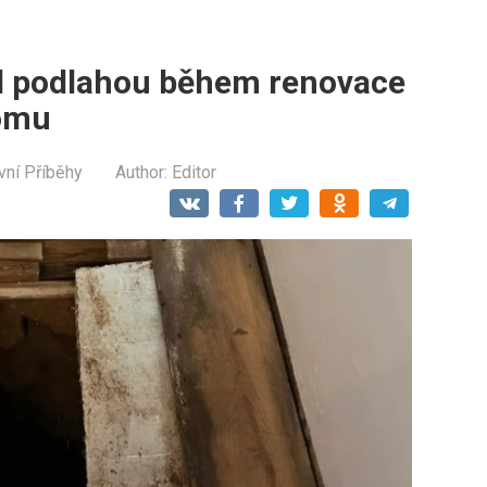
d podlahou během renovace
domu
vní Příběhy
Author:
Editor