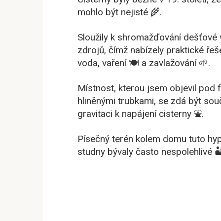
mohlo být nejisté 🌾.
Sloužily k shromažďování dešťové 
zdrojů, čímž nabízely praktické řeš
voda, vaření 🍽️ a zavlažování 🌱.
Místnost, kterou jsem objevil po
hliněnými trubkami, se zdá být sou
gravitaci k napájení cisterny ⛲.
Písečný terén kolem domu tuto hyp
studny bývaly často nespolehlivé 🏜