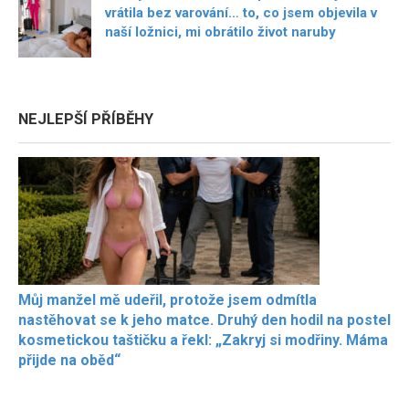
vrátila bez varování… to, co jsem objevila v
naší ložnici, mi obrátilo život naruby
NEJLEPŠÍ PŘÍBĚHY
Můj manžel mě udeřil, protože jsem odmítla
nastěhovat se k jeho matce. Druhý den hodil na postel
kosmetickou taštičku a řekl: „Zakryj si modřiny. Máma
přijde na oběd“