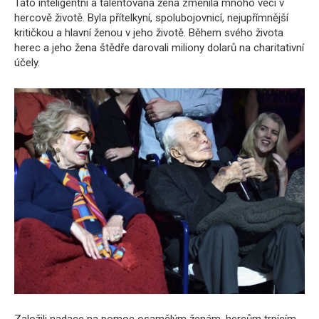
Tato inteligentní a talentovaná žena změnila mnoho věcí v
hercově životě. Byla přítelkyní, spolubojovnicí, nejupřímnější
kritičkou a hlavní ženou v jeho životě. Během svého života
herec a jeho žena štědře darovali miliony dolarů na charitativní
účely.
Založili nadace na pomoc osamělým ženám, hercům trpícím