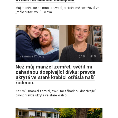
Můj manžel se se mnou rozvedl, protože mě považoval za
„málo přitažlivou“… o dva
Zajímavé Příběhy
0
9
Než můj manžel zemřel, svěřil mi
záhadnou dospívající dívku: pravda
ukrytá ve staré krabici otřásla naší
rodinou.
Než můj manžel zemřel, svěřil mi záhadnou dospívající
dívku: pravda ukrytá ve staré krabici