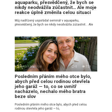
aquaparku, přesvědčený, že bych se
nikdy neodvážila zúčastnit… Ale moje
reakce úplně změnila celou situaci
Můj nadřízený uspořádal seminář v aquaparku,
přesvědčený, že bych se nikdy neodvážila zúčastnit… Ale
Domácí Mazlíčci
0
729
Posledním přáním mého otce bylo,
abych před celou rodinou otevřela
jeho garáž — to, co se uvnitř
nacházelo, nechalo mého bratra
beze slov
Posledním přáním mého otce bylo, abych před celou
rodinou otevřela jeho garáž — to,