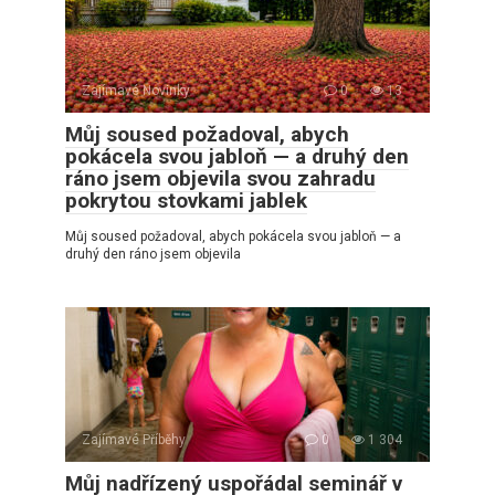
Zajímavé Novinky
0
13
Můj soused požadoval, abych
pokácela svou jabloň — a druhý den
ráno jsem objevila svou zahradu
pokrytou stovkami jablek
Můj soused požadoval, abych pokácela svou jabloň — a
druhý den ráno jsem objevila
Zajímavé Příběhy
0
1 304
Můj nadřízený uspořádal seminář v