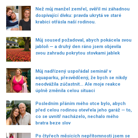
Než můj manžel zemřel, svěřil mi záhadnou
dospívající dívku: pravda ukrytá ve staré
krabici otřásla naší rodinou.
Můj soused požadoval, abych pokácela svou
jabloň — a druhý den ráno jsem objevila
svou zahradu pokrytou stovkami jablek
Můj nadřízený uspořádal seminář v
aquaparku, přesvědčený, že bych se nikdy
neodvážila zúčastnit… Ale moje reakce
úplně změnila celou situaci
Posledním přáním mého otce bylo, abych
před celou rodinou otevřela jeho garáž — to,
co se uvnitř nacházelo, nechalo mého
bratra beze slov
Po čtyřech měsících nepřítomnosti jsem se