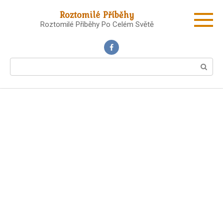
Skip
Roztomilé Příběhy
to
Roztomilé Příběhy Po Celém Světě
content
Search: