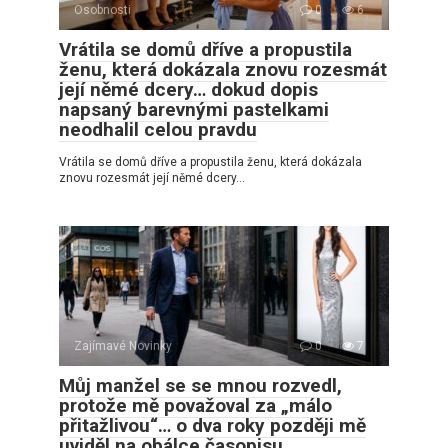
Osobnosti
0
6
Vrátila se domů dříve a propustila
ženu, která dokázala znovu rozesmát
její němé dcery… dokud dopis
napsaný barevnými pastelkami
neodhalil celou pravdu
Vrátila se domů dříve a propustila ženu, která dokázala
znovu rozesmát její němé dcery…
Zajímavé Novinky
0
7
Můj manžel se se mnou rozvedl,
protože mě považoval za „málo
přitažlivou“… o dva roky později mě
uviděl na obálce časopisu