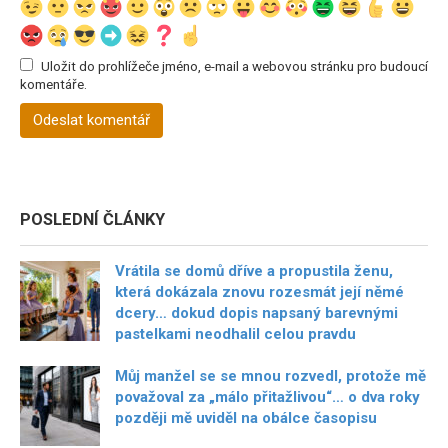
Uložit do prohlížeče jméno, e-mail a webovou stránku pro budoucí
komentáře.
POSLEDNÍ ČLÁNKY
Vrátila se domů dříve a propustila ženu,
která dokázala znovu rozesmát její němé
dcery… dokud dopis napsaný barevnými
pastelkami neodhalil celou pravdu
Můj manžel se se mnou rozvedl, protože mě
považoval za „málo přitažlivou“… o dva roky
později mě uviděl na obálce časopisu