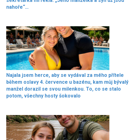
sekretářka mi řekla: „Jeho manželka a syn už jsou
nahoře“…
Najala jsem herce, aby se vydával za mého přítele
během oslavy 4. července u bazénu, kam můj bývalý
manžel dorazil se svou milenkou. To, co se stalo
potom, všechny hosty šokovalo