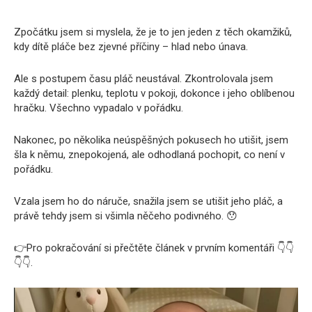
Zpočátku jsem si myslela, že je to jen jeden z těch okamžiků,
kdy dítě pláče bez zjevné příčiny – hlad nebo únava.
Ale s postupem času pláč neustával. Zkontrolovala jsem
každý detail: plenku, teplotu v pokoji, dokonce i jeho oblíbenou
hračku. Všechno vypadalo v pořádku.
Nakonec, po několika neúspěšných pokusech ho utišit, jsem
šla k němu, znepokojená, ale odhodlaná pochopit, co není v
pořádku.
Vzala jsem ho do náruče, snažila jsem se utišit jeho pláč, a
právě tehdy jsem si všimla něčeho podivného. 😯
👉Pro pokračování si přečtěte článek v prvním komentáři 👇👇
👇👇.