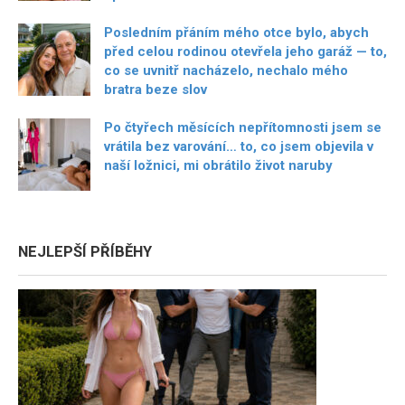
Posledním přáním mého otce bylo, abych
před celou rodinou otevřela jeho garáž — to,
co se uvnitř nacházelo, nechalo mého
bratra beze slov
Po čtyřech měsících nepřítomnosti jsem se
vrátila bez varování… to, co jsem objevila v
naší ložnici, mi obrátilo život naruby
NEJLEPŠÍ PŘÍBĚHY