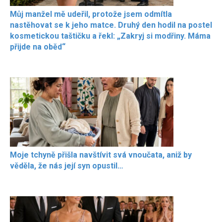
Můj manžel mě udeřil, protože jsem odmítla
nastěhovat se k jeho matce. Druhý den hodil na postel
kosmetickou taštičku a řekl: „Zakryj si modřiny. Máma
přijde na oběd“
Moje tchyně přišla navštívit svá vnoučata, aniž by
věděla, že nás její syn opustil…