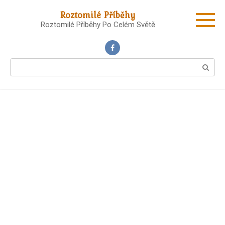
Skip
Roztomilé Příběhy
to
Roztomilé Příběhy Po Celém Světě
content
Search: