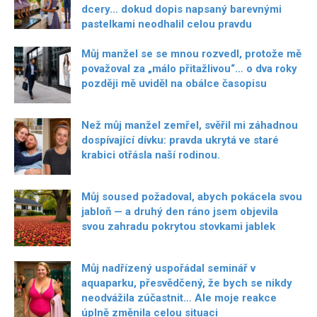
dcery… dokud dopis napsaný barevnými
pastelkami neodhalil celou pravdu
Můj manžel se se mnou rozvedl, protože mě
považoval za „málo přitažlivou“… o dva roky
později mě uviděl na obálce časopisu
Než můj manžel zemřel, svěřil mi záhadnou
dospívající dívku: pravda ukrytá ve staré
krabici otřásla naší rodinou.
Můj soused požadoval, abych pokácela svou
jabloň — a druhý den ráno jsem objevila
svou zahradu pokrytou stovkami jablek
Můj nadřízený uspořádal seminář v
aquaparku, přesvědčený, že bych se nikdy
neodvážila zúčastnit… Ale moje reakce
úplně změnila celou situaci