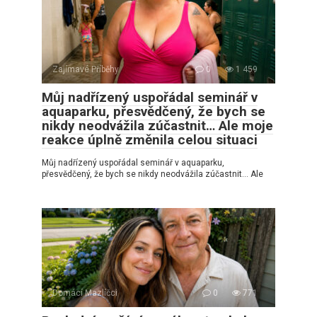
Zajímavé Příběhy
0
1 459
Můj nadřízený uspořádal seminář v
aquaparku, přesvědčený, že bych se
nikdy neodvážila zúčastnit… Ale moje
reakce úplně změnila celou situaci
Můj nadřízený uspořádal seminář v aquaparku,
přesvědčený, že bych se nikdy neodvážila zúčastnit… Ale
Domácí Mazlíčci
0
771