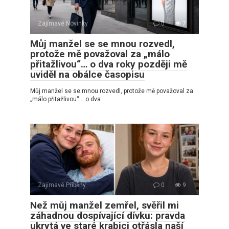
Zajímavé Novinky
0
7
Můj manžel se se mnou rozvedl,
protože mě považoval za „málo
přitažlivou“… o dva roky později mě
uviděl na obálce časopisu
Můj manžel se se mnou rozvedl, protože mě považoval za
„málo přitažlivou“… o dva
Zajímavé Příběhy
0
9
Než můj manžel zemřel, svěřil mi
záhadnou dospívající dívku: pravda
ukrytá ve staré krabici otřásla naší