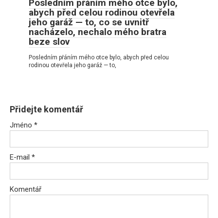
Posledním přáním mého otce bylo,
abych před celou rodinou otevřela
jeho garáž — to, co se uvnitř
nacházelo, nechalo mého bratra
beze slov
Posledním přáním mého otce bylo, abych před celou
rodinou otevřela jeho garáž — to,
Přidejte komentář
Jméno
*
E-mail
*
Komentář