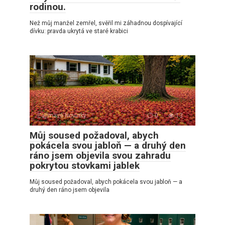
rodinou.
Než můj manžel zemřel, svěřil mi záhadnou dospívající
dívku: pravda ukrytá ve staré krabici
Zajímavé Novinky
0
13
Můj soused požadoval, abych
pokácela svou jabloň — a druhý den
ráno jsem objevila svou zahradu
pokrytou stovkami jablek
Můj soused požadoval, abych pokácela svou jabloň — a
druhý den ráno jsem objevila