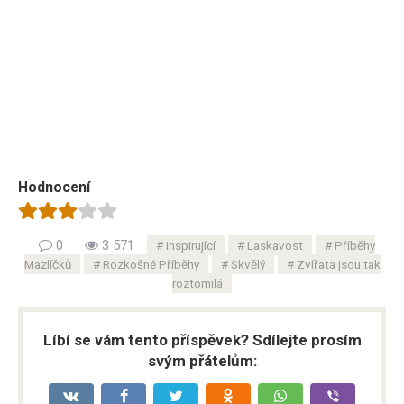
Hodnocení
0
3 571
Inspirující
Laskavost
Příběhy
Mazlíčků
Rozkošné Příběhy
Skvělý
Zvířata jsou tak
roztomilá
Líbí se vám tento příspěvek? Sdílejte prosím
svým přátelům: