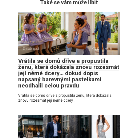
Také se vám může líbit
Osobnosti
0
6
Vrátila se domů dříve a propustila
ženu, která dokázala znovu rozesmát
její němé dcery… dokud dopis
napsaný barevnými pastelkami
neodhalil celou pravdu
Vrátila se domů dříve a propustila ženu, která dokázala
znovu rozesmát její němé dcery…