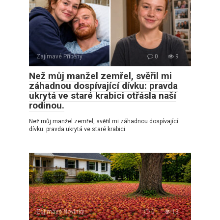
Zajímavé Příběhy
0
9
Než můj manžel zemřel, svěřil mi
záhadnou dospívající dívku: pravda
ukrytá ve staré krabici otřásla naší
rodinou.
Než můj manžel zemřel, svěřil mi záhadnou dospívající
dívku: pravda ukrytá ve staré krabici
Zajímavé Novinky
0
13