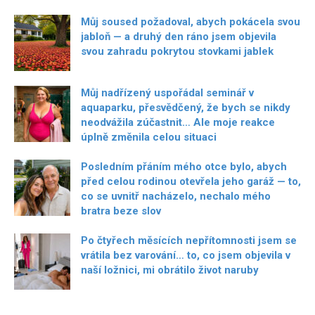
Můj soused požadoval, abych pokácela svou
jabloň — a druhý den ráno jsem objevila
svou zahradu pokrytou stovkami jablek
Můj nadřízený uspořádal seminář v
aquaparku, přesvědčený, že bych se nikdy
neodvážila zúčastnit… Ale moje reakce
úplně změnila celou situaci
Posledním přáním mého otce bylo, abych
před celou rodinou otevřela jeho garáž — to,
co se uvnitř nacházelo, nechalo mého
bratra beze slov
Po čtyřech měsících nepřítomnosti jsem se
vrátila bez varování… to, co jsem objevila v
naší ložnici, mi obrátilo život naruby