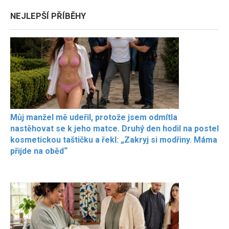
NEJLEPŠÍ PŘÍBĚHY
Můj manžel mě udeřil, protože jsem odmítla
nastěhovat se k jeho matce. Druhý den hodil na postel
kosmetickou taštičku a řekl: „Zakryj si modřiny. Máma
přijde na oběd“