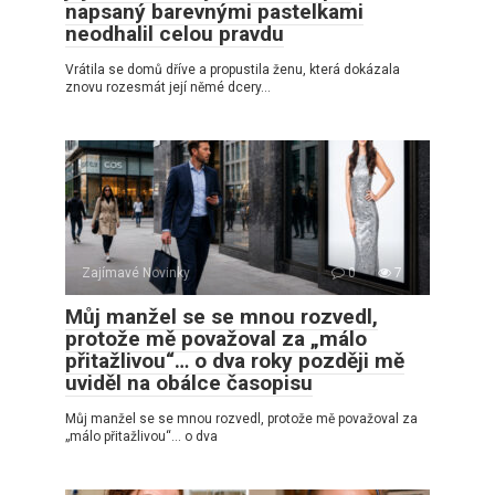
napsaný barevnými pastelkami
neodhalil celou pravdu
Vrátila se domů dříve a propustila ženu, která dokázala
znovu rozesmát její němé dcery…
Zajímavé Novinky
0
7
Můj manžel se se mnou rozvedl,
protože mě považoval za „málo
přitažlivou“… o dva roky později mě
uviděl na obálce časopisu
Můj manžel se se mnou rozvedl, protože mě považoval za
„málo přitažlivou“… o dva