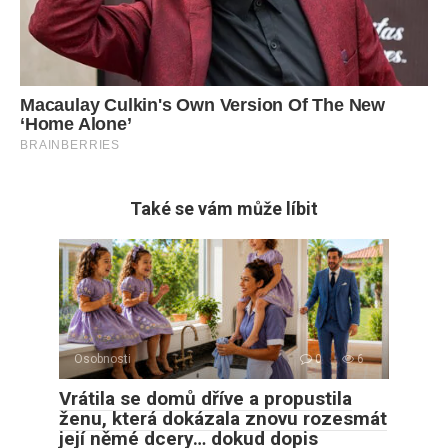
Také se vám může líbit
Osobnosti
0
6
Vrátila se domů dříve a propustila
ženu, která dokázala znovu rozesmát
její němé dcery… dokud dopis