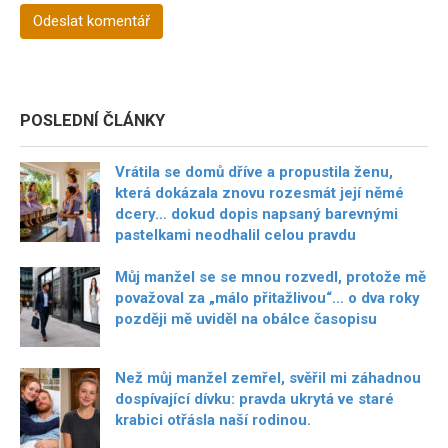
POSLEDNÍ ČLÁNKY
Vrátila se domů dříve a propustila ženu,
která dokázala znovu rozesmát její němé
dcery… dokud dopis napsaný barevnými
pastelkami neodhalil celou pravdu
Můj manžel se se mnou rozvedl, protože mě
považoval za „málo přitažlivou“… o dva roky
později mě uviděl na obálce časopisu
Než můj manžel zemřel, svěřil mi záhadnou
dospívající dívku: pravda ukrytá ve staré
krabici otřásla naší rodinou.