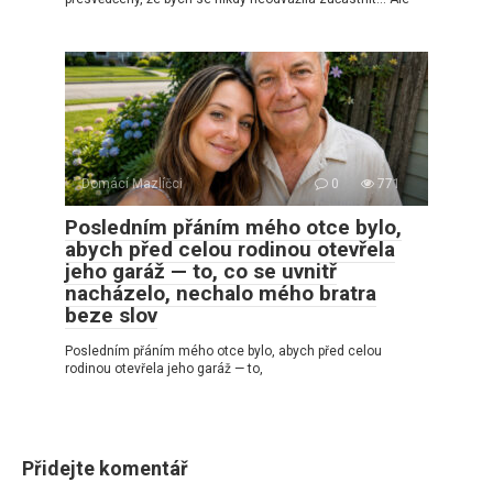
Domácí Mazlíčci
0
771
Posledním přáním mého otce bylo,
abych před celou rodinou otevřela
jeho garáž — to, co se uvnitř
nacházelo, nechalo mého bratra
beze slov
Posledním přáním mého otce bylo, abych před celou
rodinou otevřela jeho garáž — to,
Přidejte komentář