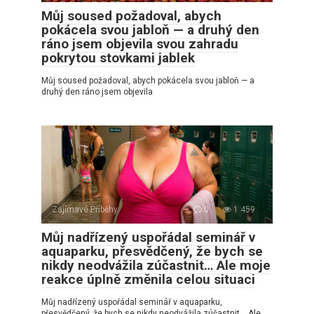
Můj soused požadoval, abych
pokácela svou jabloň — a druhý den
ráno jsem objevila svou zahradu
pokrytou stovkami jablek
Můj soused požadoval, abych pokácela svou jabloň — a
druhý den ráno jsem objevila
Zajímavé Příběhy
0
1 459
Můj nadřízený uspořádal seminář v
aquaparku, přesvědčený, že bych se
nikdy neodvážila zúčastnit… Ale moje
reakce úplně změnila celou situaci
Můj nadřízený uspořádal seminář v aquaparku,
přesvědčený, že bych se nikdy neodvážila zúčastnit… Ale