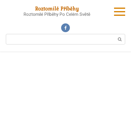
Skip
Roztomilé Příběhy
to
Roztomilé Příběhy Po Celém Světě
content
Search: