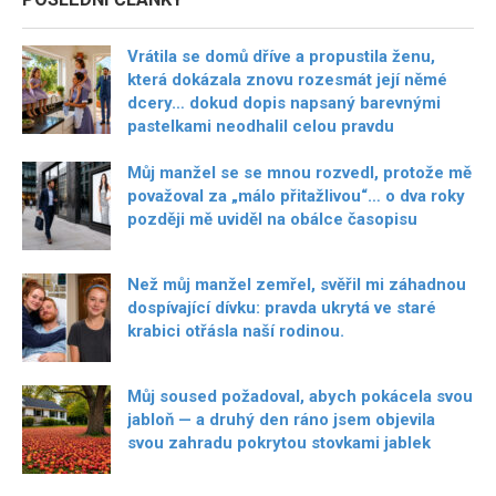
Vrátila se domů dříve a propustila ženu,
která dokázala znovu rozesmát její němé
dcery… dokud dopis napsaný barevnými
pastelkami neodhalil celou pravdu
Můj manžel se se mnou rozvedl, protože mě
považoval za „málo přitažlivou“… o dva roky
později mě uviděl na obálce časopisu
Než můj manžel zemřel, svěřil mi záhadnou
dospívající dívku: pravda ukrytá ve staré
krabici otřásla naší rodinou.
Můj soused požadoval, abych pokácela svou
jabloň — a druhý den ráno jsem objevila
svou zahradu pokrytou stovkami jablek