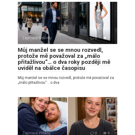
Zajímavé Novinky
0
7
Můj manžel se se mnou rozvedl,
protože mě považoval za „málo
přitažlivou“… o dva roky později mě
uviděl na obálce časopisu
Můj manžel se se mnou rozvedl, protože mě považoval za
„málo přitažlivou“… o dva
Zajímavé Příběhy
0
9