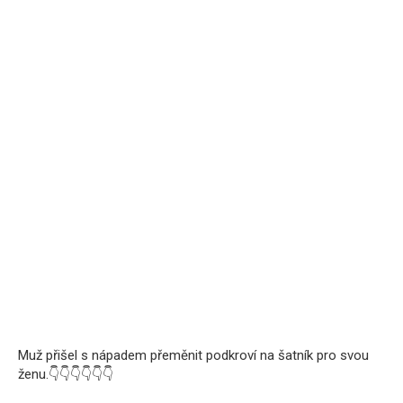
Muž přišel s nápadem přeměnit podkroví na šatník pro svou
ženu.👇👇👇👇👇👇