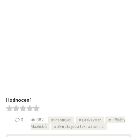
Hodnocení
0
382
Inspirující
Laskavost
Příběhy
Mazlíčků
Zvířata jsou tak roztomilá