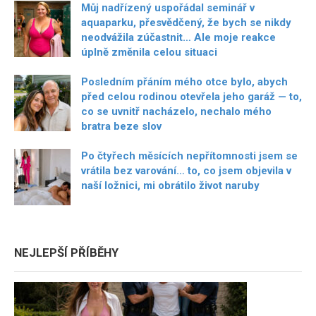
Můj nadřízený uspořádal seminář v
aquaparku, přesvědčený, že bych se nikdy
neodvážila zúčastnit… Ale moje reakce
úplně změnila celou situaci
Posledním přáním mého otce bylo, abych
před celou rodinou otevřela jeho garáž — to,
co se uvnitř nacházelo, nechalo mého
bratra beze slov
Po čtyřech měsících nepřítomnosti jsem se
vrátila bez varování… to, co jsem objevila v
naší ložnici, mi obrátilo život naruby
NEJLEPŠÍ PŘÍBĚHY