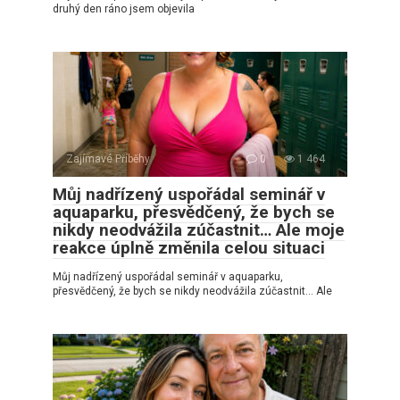
druhý den ráno jsem objevila
Zajímavé Příběhy
0
1 464
Můj nadřízený uspořádal seminář v
aquaparku, přesvědčený, že bych se
nikdy neodvážila zúčastnit… Ale moje
reakce úplně změnila celou situaci
Můj nadřízený uspořádal seminář v aquaparku,
přesvědčený, že bych se nikdy neodvážila zúčastnit… Ale