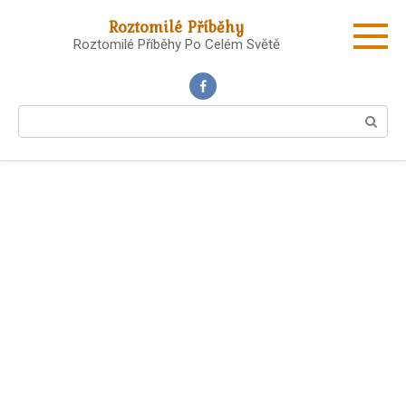
Skip
Roztomilé Příběhy
to
Roztomilé Příběhy Po Celém Světě
content
Search: