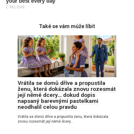
Také se vám může líbit
Osobnosti
0
6
Vrátila se domů dříve a propustila
ženu, která dokázala znovu rozesmát
její němé dcery… dokud dopis
napsaný barevnými pastelkami
neodhalil celou pravdu
Vrátila se domů dříve a propustila ženu, která dokázala
znovu rozesmát její němé dcery…