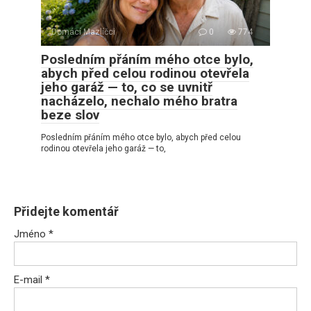
Domácí Mazlíčci
0
774
Posledním přáním mého otce bylo,
abych před celou rodinou otevřela
jeho garáž — to, co se uvnitř
nacházelo, nechalo mého bratra
beze slov
Posledním přáním mého otce bylo, abych před celou
rodinou otevřela jeho garáž — to,
Přidejte komentář
Jméno
*
E-mail
*