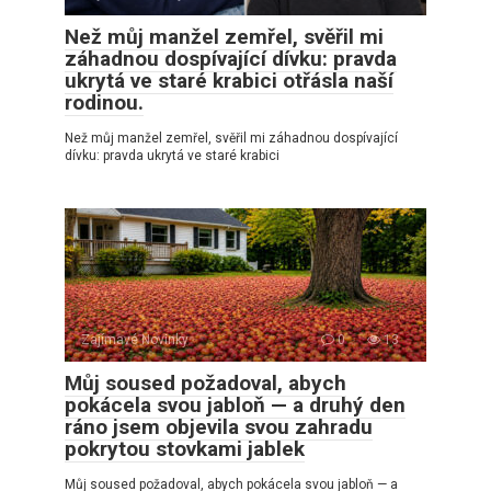
Než můj manžel zemřel, svěřil mi
záhadnou dospívající dívku: pravda
ukrytá ve staré krabici otřásla naší
rodinou.
Než můj manžel zemřel, svěřil mi záhadnou dospívající
dívku: pravda ukrytá ve staré krabici
Zajímavé Novinky
0
13
Můj soused požadoval, abych
pokácela svou jabloň — a druhý den
ráno jsem objevila svou zahradu
pokrytou stovkami jablek
Můj soused požadoval, abych pokácela svou jabloň — a