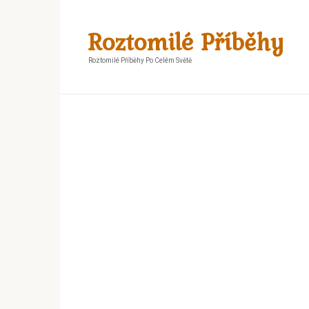
Skip
to
Roztomilé Příběhy
content
Roztomilé Příběhy Po Celém Světě