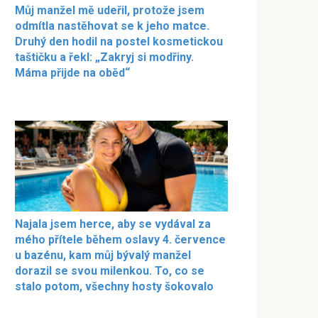
Můj manžel mě udeřil, protože jsem
odmítla nastěhovat se k jeho matce.
Druhý den hodil na postel kosmetickou
taštičku a řekl: „Zakryj si modřiny.
Máma přijde na oběd“
Najala jsem herce, aby se vydával za
mého přítele během oslavy 4. července
u bazénu, kam můj bývalý manžel
dorazil se svou milenkou. To, co se
stalo potom, všechny hosty šokovalo