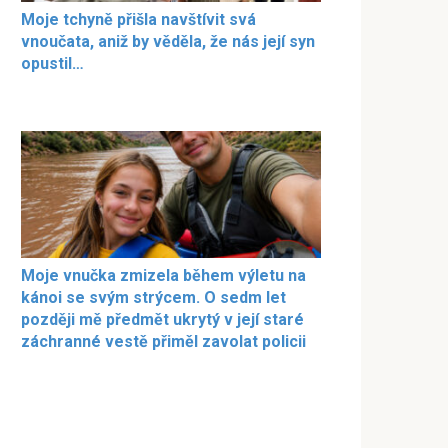
Moje tchyně přišla navštívit svá
vnoučata, aniž by věděla, že nás její syn
opustil…
Moje vnučka zmizela během výletu na
kánoi se svým strýcem. O sedm let
později mě předmět ukrytý v její staré
záchranné vestě přiměl zavolat policii