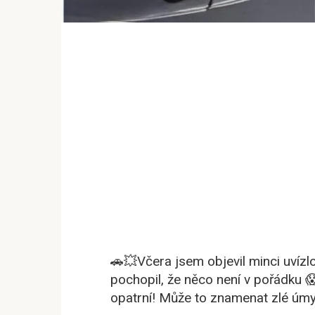
🚗💥Včera jsem objevil minci uvíz
pochopil, že něco není v pořádku 
opatrní! Může to znamenat zlé úmy