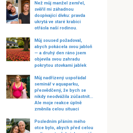
Než můj manžel zemřel,
svěřil mi záhadnou
dospívající dívku: pravda
ukrytá ve staré krabici
otřásla naší rodinou.
Můj soused požadoval,
abych pokácela svou jabloň
— a druhý den ráno jsem
objevila svou zahradu
pokrytou stovkami jablek
Můj nadřízený uspořádal
seminář v aquaparku,
přesvědčený, že bych se
nikdy neodvážila zúčastnit…
Ale moje reakce úplně
změnila celou situaci
Posledním přáním mého
otce bylo, abych před celou