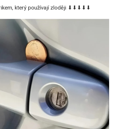
trikem, který používají zloději ⬇⬇⬇⬇⬇