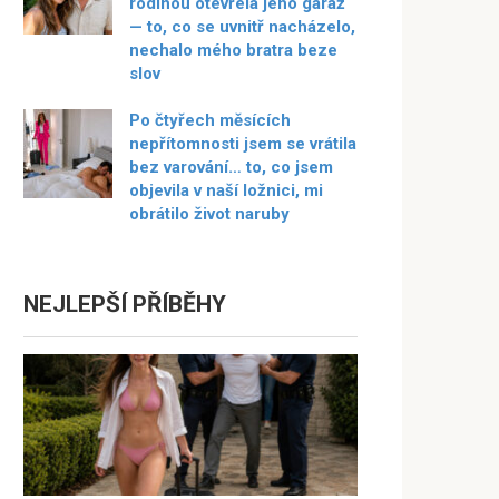
rodinou otevřela jeho garáž
— to, co se uvnitř nacházelo,
nechalo mého bratra beze
slov
Po čtyřech měsících
nepřítomnosti jsem se vrátila
bez varování… to, co jsem
objevila v naší ložnici, mi
obrátilo život naruby
NEJLEPŠÍ PŘÍBĚHY