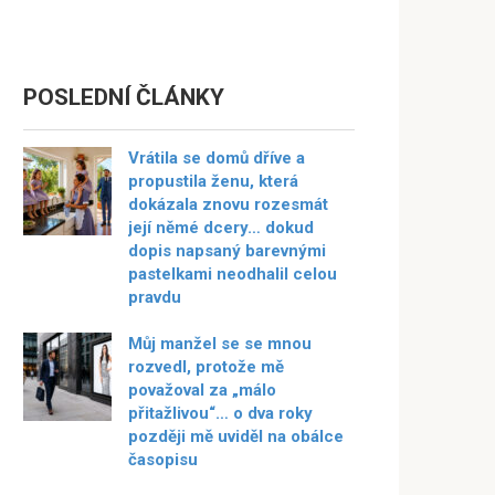
POSLEDNÍ ČLÁNKY
Vrátila se domů dříve a
propustila ženu, která
dokázala znovu rozesmát
její němé dcery… dokud
dopis napsaný barevnými
pastelkami neodhalil celou
pravdu
Můj manžel se se mnou
rozvedl, protože mě
považoval za „málo
přitažlivou“… o dva roky
později mě uviděl na obálce
časopisu