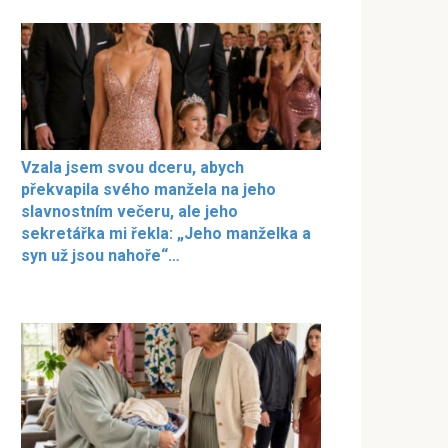
Vzala jsem svou dceru, abych
překvapila svého manžela na jeho
slavnostním večeru, ale jeho
sekretářka mi řekla: „Jeho manželka a
syn už jsou nahoře“…