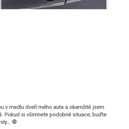
lou v madlu dveří mého auta a okamžitě jsem
😱. Pokud si všimnete podobné situace, buďte
sly… 🛑