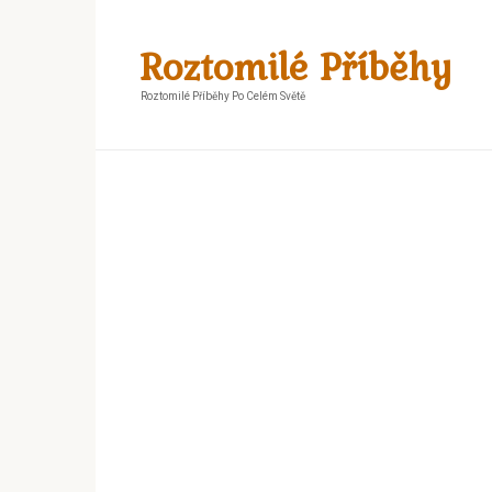
Skip
to
Roztomilé Příběhy
content
Roztomilé Příběhy Po Celém Světě