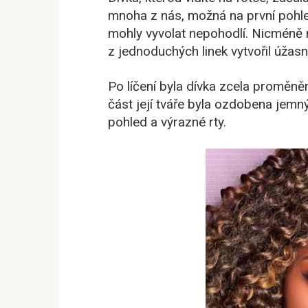
mnoha z nás, možná na první pohled
mohly vyvolat nepohodlí. Nicméně 
z jednoduchých linek vytvořil úžasn
Po líčení byla dívka zcela proměn
část její tváře byla ozdobena jemn
pohled a výrazné rty.