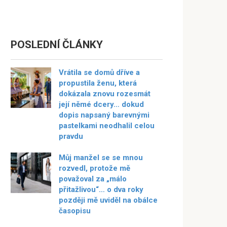
POSLEDNÍ ČLÁNKY
Vrátila se domů dříve a
propustila ženu, která
dokázala znovu rozesmát
její němé dcery… dokud
dopis napsaný barevnými
pastelkami neodhalil celou
pravdu
Můj manžel se se mnou
rozvedl, protože mě
považoval za „málo
přitažlivou“… o dva roky
později mě uviděl na obálce
časopisu