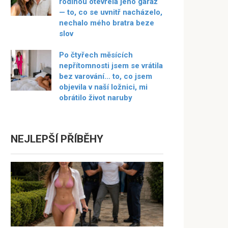
rodinou otevřela jeho garáž
— to, co se uvnitř nacházelo,
nechalo mého bratra beze
slov
Po čtyřech měsících
nepřítomnosti jsem se vrátila
bez varování… to, co jsem
objevila v naší ložnici, mi
obrátilo život naruby
NEJLEPŠÍ PŘÍBĚHY