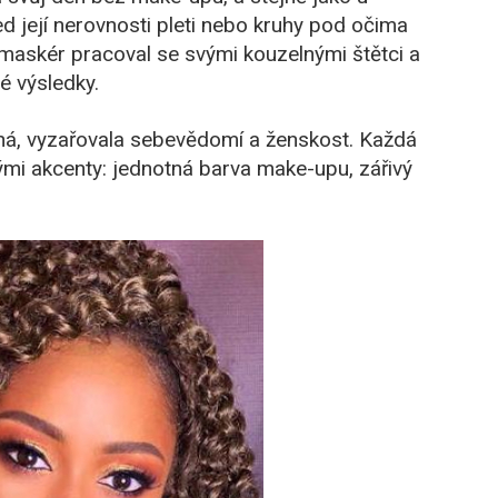
 její nerovnosti pleti nebo kruhy pod očima
maskér pracoval se svými kouzelnými štětci a
é výsledky.
ěná, vyzařovala sebevědomí a ženskost. Každá
ými akcenty: jednotná barva make-upu, zářivý