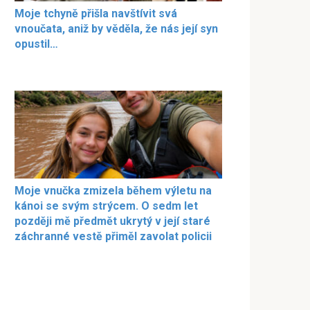
Moje tchyně přišla navštívit svá
vnoučata, aniž by věděla, že nás její syn
opustil…
Moje vnučka zmizela během výletu na
kánoi se svým strýcem. O sedm let
později mě předmět ukrytý v její staré
záchranné vestě přiměl zavolat policii