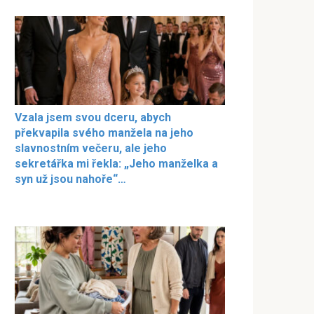
Vzala jsem svou dceru, abych
překvapila svého manžela na jeho
slavnostním večeru, ale jeho
sekretářka mi řekla: „Jeho manželka a
syn už jsou nahoře“…