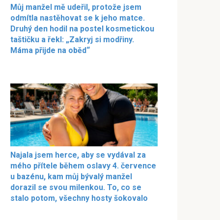
Můj manžel mě udeřil, protože jsem
odmítla nastěhovat se k jeho matce.
Druhý den hodil na postel kosmetickou
taštičku a řekl: „Zakryj si modřiny.
Máma přijde na oběd“
Najala jsem herce, aby se vydával za
mého přítele během oslavy 4. července
u bazénu, kam můj bývalý manžel
dorazil se svou milenkou. To, co se
stalo potom, všechny hosty šokovalo