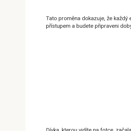
Tato proměna dokazuje, že každý e
přístupem a budete připraveni dobý
Dívka, kterou vidíte na fotce, zača