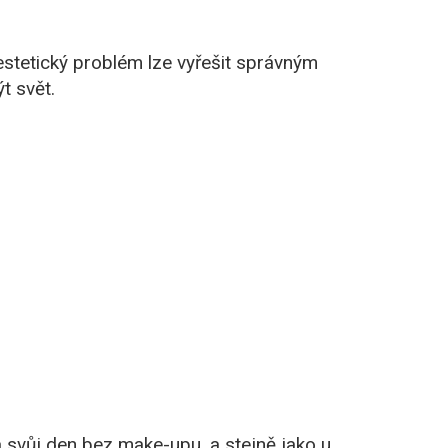
stetický problém lze vyřešit správným
t svět.
la svůj den bez make-upu, a stejně jako u