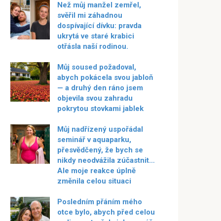
Než můj manžel zemřel,
svěřil mi záhadnou
dospívající dívku: pravda
ukrytá ve staré krabici
otřásla naší rodinou.
Můj soused požadoval,
abych pokácela svou jabloň
— a druhý den ráno jsem
objevila svou zahradu
pokrytou stovkami jablek
Můj nadřízený uspořádal
seminář v aquaparku,
přesvědčený, že bych se
nikdy neodvážila zúčastnit…
Ale moje reakce úplně
změnila celou situaci
Posledním přáním mého
otce bylo, abych před celou