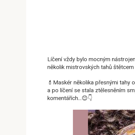
Líčení vždy bylo mocným nástroje
několik mistrovských tahů štětcem
💄
Maskér několika přesnými tahy od
a po líčení se stala ztělesněním sm
komentářích…
😊
👇