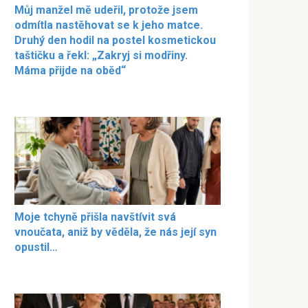
Můj manžel mě udeřil, protože jsem
odmítla nastěhovat se k jeho matce.
Druhý den hodil na postel kosmetickou
taštičku a řekl: „Zakryj si modřiny.
Máma přijde na oběd“
Moje tchyně přišla navštívit svá
vnoučata, aniž by věděla, že nás její syn
opustil…