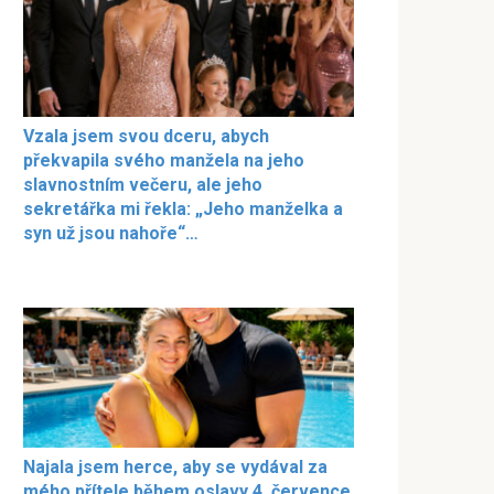
Vzala jsem svou dceru, abych
překvapila svého manžela na jeho
slavnostním večeru, ale jeho
sekretářka mi řekla: „Jeho manželka a
syn už jsou nahoře“…
Najala jsem herce, aby se vydával za
mého přítele během oslavy 4. července