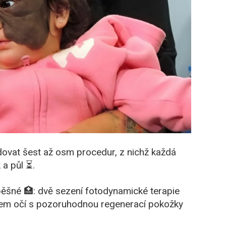
dovat šest až osm procedur, z nichž každá
 a půl ⏳.
pěšné 🏥: dvě sezení fotodynamické terapie
kolem očí s pozoruhodnou regenerací pokožky