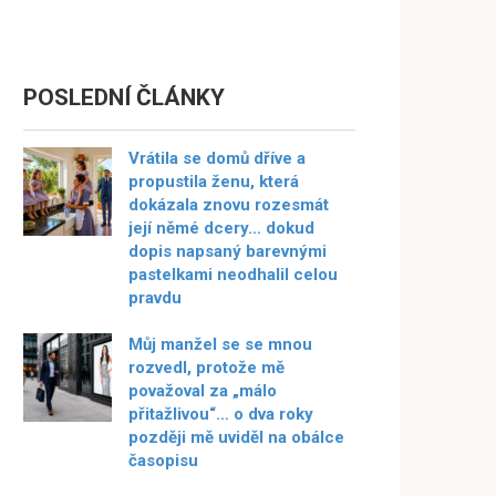
POSLEDNÍ ČLÁNKY
Vrátila se domů dříve a
propustila ženu, která
dokázala znovu rozesmát
její němé dcery… dokud
dopis napsaný barevnými
pastelkami neodhalil celou
pravdu
Můj manžel se se mnou
rozvedl, protože mě
považoval za „málo
přitažlivou“… o dva roky
později mě uviděl na obálce
časopisu