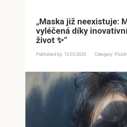
„Maska již neexistuje: 
vyléčená díky inovativn
život ✨“
Published by:
12.03.2025
Category:
Poziti