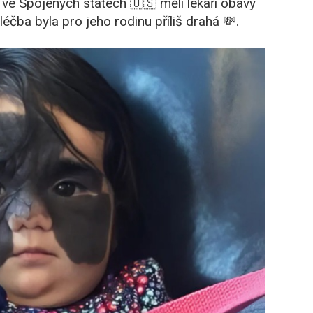
 ve Spojených státech 🇺🇸 měli lékaři obavy
éčba byla pro jeho rodinu příliš drahá 💸.