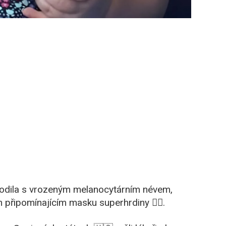
odila s vrozeným melanocytárním névem,
ipomínajícím masku superhrdiny 🦸‍♀️.