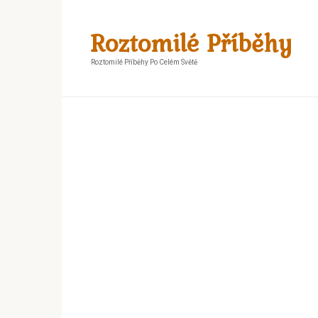
Skip
to
Roztomilé Příběhy
content
Roztomilé Příběhy Po Celém Světě