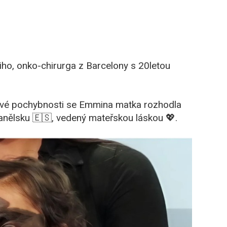
iho, onko-chirurga z Barcelony s 20letou
s své pochybnosti se Emmina matka rozhodla
Španělsku 🇪🇸, vedený mateřskou láskou 💖.