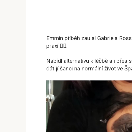
Emmin příběh zaujal Gabriela Ross
praxí 👨‍⚕️.
Nabídl alternativu k léčbě a i pře
dát jí šanci na normální život ve 