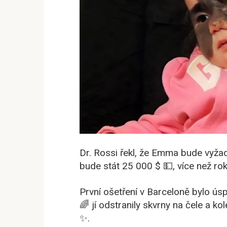
Dr. Rossi řekl, že Emma bude vyža
bude stát 25 000 $ 💵, více než rok
První ošetření v Barceloně bylo ús
🌈 jí odstranily skvrny na čele a 
✨.