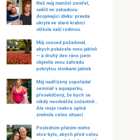
Než můj manžel zemřel,
svěřil mi záhadnou
dospívající dívku: pravda
ukrytá ve staré krabici
otřásla naší rodinou.
Můj soused požadoval,
abych pokácela svou jabloň
— a druhý den ráno jsem
objevila svou zahradu
pokrytou stovkami jablek
Můj nadřízený uspořádal
seminář v aquaparku,
přesvědčený, že bych se
nikdy neodvážila zúčastnit…
Ale moje reakce úplně
změnila celou situaci
Posledním přáním mého
otce bylo, abych před celou