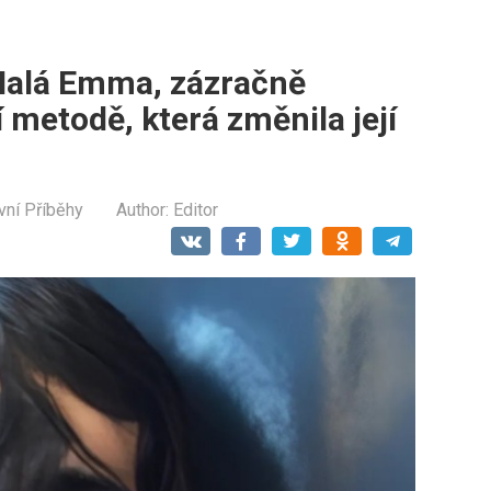
Malá Emma, ​​zázračně
í metodě, která změnila její
vní Příběhy
Author:
Editor