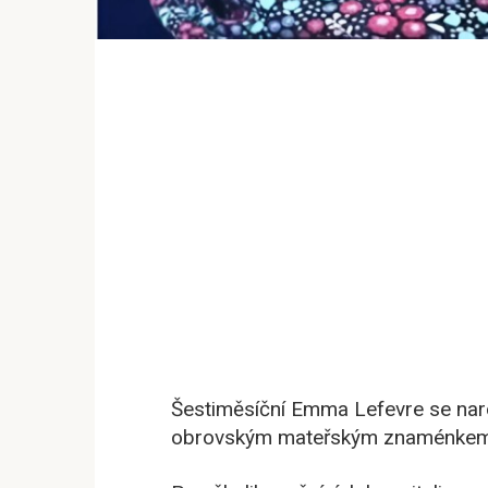
Šestiměsíční Emma Lefevre se nar
obrovským mateřským znaménkem př