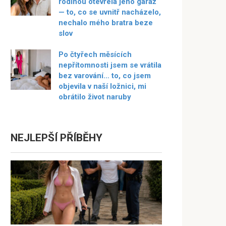
rodinou otevřela jeho garáž
— to, co se uvnitř nacházelo,
nechalo mého bratra beze
slov
Po čtyřech měsících
nepřítomnosti jsem se vrátila
bez varování… to, co jsem
objevila v naší ložnici, mi
obrátilo život naruby
NEJLEPŠÍ PŘÍBĚHY