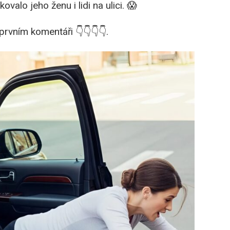
ovalo jeho ženu i lidi na ulici. 😱
prvním komentáři 👇👇👇👇.