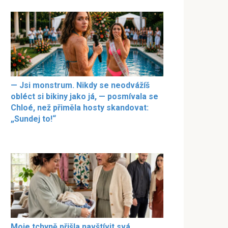
— Jsi monstrum. Nikdy se neodvážíš
obléct si bikiny jako já, — posmívala se
Chloé, než přiměla hosty skandovat:
„Sundej to!“
Moje tchyně přišla navštívit svá