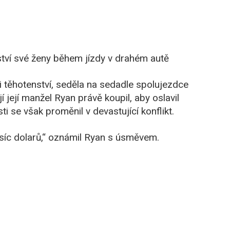
ství své ženy během jízdy v drahém autě
těhotenství, seděla na sedadle spolujezdce
í její manžel Ryan právě koupil, aby oslavil
i se však proměnil v devastující konflikt.
isíc dolarů,“ oznámil Ryan s úsměvem.