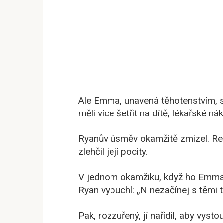
Ale Emma, unavená těhotenstvím, 
měli více šetřit na dítě, lékařské ná
Ryanův úsměv okamžitě zmizel. Reag
zlehčil její pocity.
V jednom okamžiku, když ho Emma p
Ryan vybuchl: „N nezačínej s těm
Pak, rozzuřený, jí nařídil, aby vyst