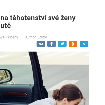
 na těhotenství své ženy
autě
avé Příběhy
Author:
Editor