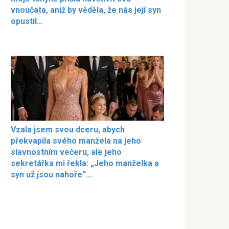
vnoučata, aniž by věděla, že nás její syn
opustil…
Vzala jsem svou dceru, abych
překvapila svého manžela na jeho
slavnostním večeru, ale jeho
sekretářka mi řekla: „Jeho manželka a
syn už jsou nahoře“…