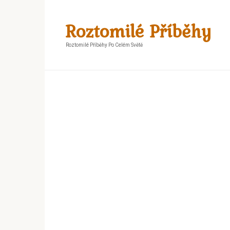
Skip
to
Roztomilé Příběhy
content
Roztomilé Příběhy Po Celém Světě