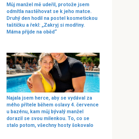
Můj manžel mě udeřil, protože jsem
odmítla nastěhovat se k jeho matce.
Druhý den hodil na postel kosmetickou
taštičku a řekl: „Zakryj si modřiny.
Máma přijde na oběd“
Najala jsem herce, aby se vydával za
mého přítele během oslavy 4. července
u bazénu, kam můj bývalý manžel
dorazil se svou milenkou. To, co se
stalo potom, všechny hosty šokovalo