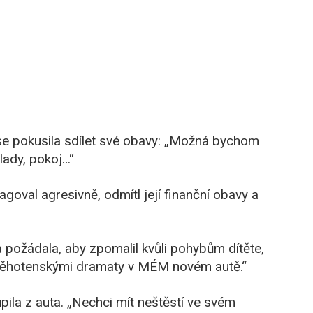
se pokusila sdílet své obavy: „Možná bychom
klady, pokoj…“
oval agresivně, odmítl její finanční obavy a
ožádala, aby zpomalil kvůli pohybům dítěte,
i těhotenskými dramaty v MÉM novém autě.“
oupila z auta. „Nechci mít neštěstí ve svém