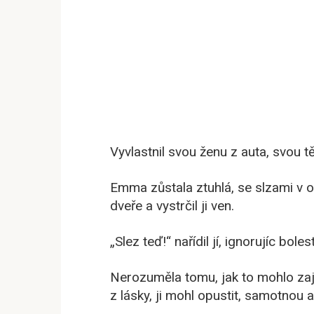
Vyvlastnil svou ženu z auta, svou
Emma zůstala ztuhlá, se slzami v 
dveře a vystrčil ji ven.
„Slez teď!“ nařídil jí, ignorujíc bo
Nerozuměla tomu, jak to mohlo zají
z lásky, ji mohl opustit, samotnou a