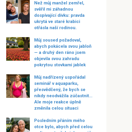
Než můj manžel zemřel,
svěřil mi záhadnou
dospívající dívku: pravda
ukrytá ve staré krabici
otřásla naší rodinou.
Můj soused požadoval,
abych pokácela svou jabloň
— a druhý den ráno jsem
objevila svou zahradu
pokrytou stovkami jablek
Můj nadřízený uspořádal
seminář v aquaparku,
přesvědčený, že bych se
nikdy neodvážila zúčastnit…
Ale moje reakce úplně
změnila celou situaci
Posledním přáním mého
otce bylo, abych před celou