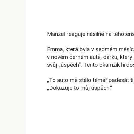
Manžel reaguje násilně na těhoten
Emma, která byla v sedmém měsíci 
v novém černém autě, dárku, který j
svůj „úspěch“. Tento okamžik hrdost
„To auto mě stálo téměř padesát t
„Dokazuje to můj úspěch.“