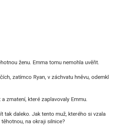
 těhotnou ženu. Emma tomu nemohla uvěřit.
očích, zatímco Ryan, v záchvatu hněvu, odemkl
lest a zmatení, které zaplavovaly Emmu.
t tak daleko. Jak tento muž, kterého si vzala
 těhotnou, na okraji silnice?