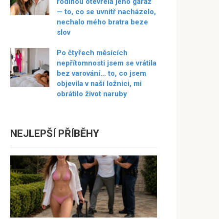
rodinou otevřela jeho garáž
— to, co se uvnitř nacházelo,
nechalo mého bratra beze
slov
Po čtyřech měsících
nepřítomnosti jsem se vrátila
bez varování… to, co jsem
objevila v naší ložnici, mi
obrátilo život naruby
NEJLEPŠÍ PŘÍBĚHY