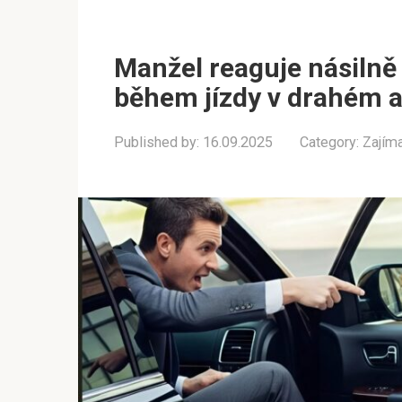
Manžel reaguje násilně
během jízdy v drahém 
Published by:
16.09.2025
Category:
Zajím