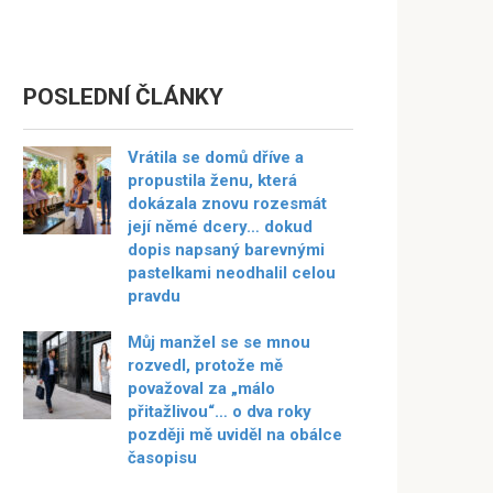
POSLEDNÍ ČLÁNKY
Vrátila se domů dříve a
propustila ženu, která
dokázala znovu rozesmát
její němé dcery… dokud
dopis napsaný barevnými
pastelkami neodhalil celou
pravdu
Můj manžel se se mnou
rozvedl, protože mě
považoval za „málo
přitažlivou“… o dva roky
později mě uviděl na obálce
časopisu