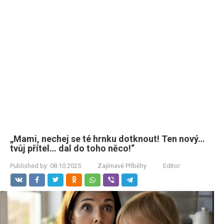
„Mami, nechej se té hrnku dotknout! Ten nový…
tvůj přítel… dal do toho něco!“
Published by:
08.10.2025
Zajímavé Příběhy
Editor