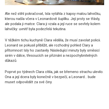
Ale než stihl pokračovat, Isla vytáhla z kapsy malou lahvičku,
kterou našla včera v Leonardově šuplíku. Její prsty se třásly,
ale podala ji matce. Clara ji vzala a její ruce se sevřely kolem
lahvičky: uvnitř byla podezřelá tekutina.
V těžkém tichu kuchyně Clara věděla, že musí zavolat policii.
Leonard se pokusil přiblížit, ale rozhodný pohled Clary a
přítomnost Isly ho zastavily. Následující minuty byly směsicí
sirén v dálce, třesoucích se přiznání a nezpochybnitelných
důkazů.
Poprvé po týdnech Clara cítila, jak se břemeno strachu ulevilo.
Ona a její dcera byly konečně v bezpečí, a Leonard… bude
muset odpovědět za své činy.