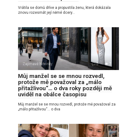
Vrátila se domů dříve a propustila ženu, která dokázala
znovu rozesmát její němé dcery…
Zajímavé Novinky
0
7
Můj manžel se se mnou rozvedl,
protože mě považoval za „málo
přitažlivou“… o dva roky později mě
uviděl na obálce časopisu
Můj manžel se se mnou rozvedl, protože mě považoval za
„málo přitažlivou“… o dva