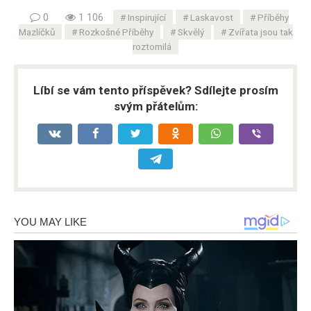
0
1 106
Inspirující
Laskavost
Příběhy
Mazlíčků
Rozkošné Příběhy
Skvělý
Zvířata jsou tak
roztomilá
Líbí se vám tento příspěvek? Sdílejte prosím
svým přátelům: