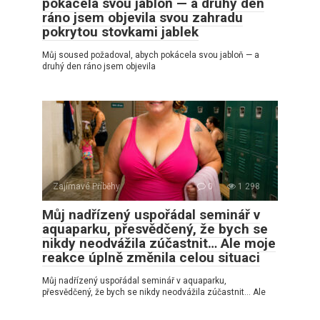
pokácela svou jabloň — a druhý den
ráno jsem objevila svou zahradu
pokrytou stovkami jablek
Můj soused požadoval, abych pokácela svou jabloň — a
druhý den ráno jsem objevila
Zajímavé Příběhy
0
1 298
Můj nadřízený uspořádal seminář v
aquaparku, přesvědčený, že bych se
nikdy neodvážila zúčastnit… Ale moje
reakce úplně změnila celou situaci
Můj nadřízený uspořádal seminář v aquaparku,
přesvědčený, že bych se nikdy neodvážila zúčastnit… Ale