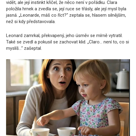
vidět, ale její instinkt křičel, že něco není v pořádku. Clara
položila hrnek a zvedla se, její ruce se třásly, ale její mysl byla
jasná. „Leonarde, máš co říct?“ zeptala se, hlasem silnějším,
než si kdy představovala.
Leonard zamrkal, překvapený, jeho úsměv se mírně vytratil.
Také se zvedl a pokusil se zachovat klid. „Claro… není to, co si
myslíš…“ zašeptal.