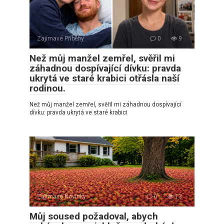
Zajímavé Příběhy
0
9
Než můj manžel zemřel, svěřil mi
záhadnou dospívající dívku: pravda
ukrytá ve staré krabici otřásla naší
rodinou.
Než můj manžel zemřel, svěřil mi záhadnou dospívající
dívku: pravda ukrytá ve staré krabici
Zajímavé Novinky
0
13
Můj soused požadoval, abych