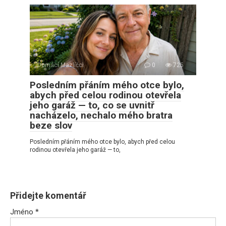
Domácí Mazlíčci
0
725
Posledním přáním mého otce bylo,
abych před celou rodinou otevřela
jeho garáž — to, co se uvnitř
nacházelo, nechalo mého bratra
beze slov
Posledním přáním mého otce bylo, abych před celou
rodinou otevřela jeho garáž — to,
Přidejte komentář
Jméno
*