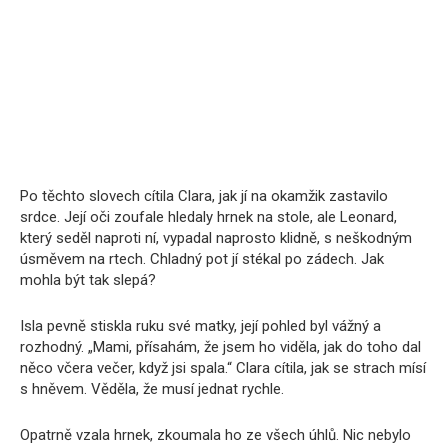
Po těchto slovech cítila Clara, jak jí na okamžik zastavilo
srdce. Její oči zoufale hledaly hrnek na stole, ale Leonard,
který seděl naproti ní, vypadal naprosto klidně, s neškodným
úsměvem na rtech. Chladný pot jí stékal po zádech. Jak
mohla být tak slepá?
Isla pevně stiskla ruku své matky, její pohled byl vážný a
rozhodný. „Mami, přísahám, že jsem ho viděla, jak do toho dal
něco včera večer, když jsi spala.“ Clara cítila, jak se strach mísí
s hněvem. Věděla, že musí jednat rychle.
Opatrně vzala hrnek, zkoumala ho ze všech úhlů. Nic nebylo