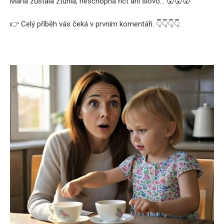
Maria zůstala ztuhlá, neschopná říct ani slovo… 😲😲😲
👉 Celý příběh vás čeká v prvním komentáři. 👇👇👇👇.