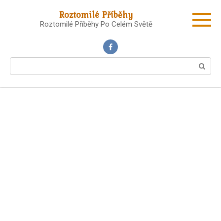
Skip
Roztomilé Příběhy
to
Roztomilé Příběhy Po Celém Světě
content
Search: