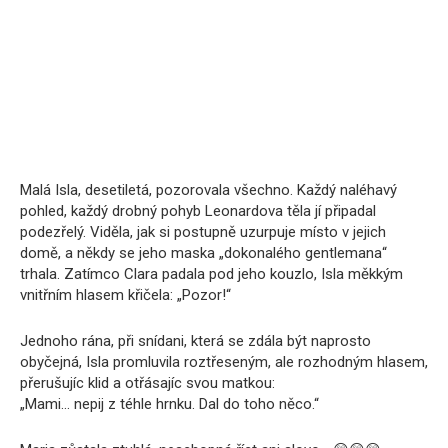
Malá Isla, desetiletá, pozorovala všechno. Každý naléhavý
pohled, každý drobný pohyb Leonardova těla jí připadal
podezřelý. Viděla, jak si postupně uzurpuje místo v jejich
domě, a někdy se jeho maska „dokonalého gentlemana“
trhala. Zatímco Clara padala pod jeho kouzlo, Isla měkkým
vnitřním hlasem křičela: „Pozor!“
Jednoho rána, při snídani, která se zdála být naprosto
obyčejná, Isla promluvila roztřeseným, ale rozhodným hlasem,
přerušujíc klid a otřásajíc svou matkou:
„Mami… nepij z téhle hrnku. Dal do toho něco.“