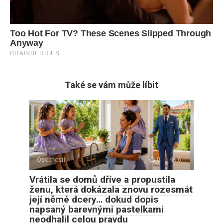
Také se vám může líbit
Osobnosti
0
6
Vrátila se domů dříve a propustila
ženu, která dokázala znovu rozesmát
její němé dcery… dokud dopis
napsaný barevnými pastelkami
neodhalil celou pravdu