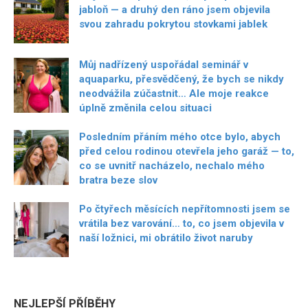
jabloň — a druhý den ráno jsem objevila
svou zahradu pokrytou stovkami jablek
Můj nadřízený uspořádal seminář v
aquaparku, přesvědčený, že bych se nikdy
neodvážila zúčastnit… Ale moje reakce
úplně změnila celou situaci
Posledním přáním mého otce bylo, abych
před celou rodinou otevřela jeho garáž — to,
co se uvnitř nacházelo, nechalo mého
bratra beze slov
Po čtyřech měsících nepřítomnosti jsem se
vrátila bez varování… to, co jsem objevila v
naší ložnici, mi obrátilo život naruby
NEJLEPŠÍ PŘÍBĚHY