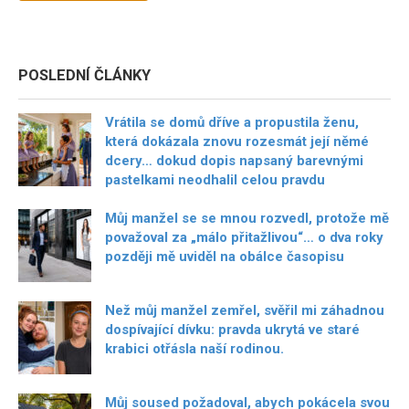
POSLEDNÍ ČLÁNKY
Vrátila se domů dříve a propustila ženu,
která dokázala znovu rozesmát její němé
dcery… dokud dopis napsaný barevnými
pastelkami neodhalil celou pravdu
Můj manžel se se mnou rozvedl, protože mě
považoval za „málo přitažlivou“… o dva roky
později mě uviděl na obálce časopisu
Než můj manžel zemřel, svěřil mi záhadnou
dospívající dívku: pravda ukrytá ve staré
krabici otřásla naší rodinou.
Můj soused požadoval, abych pokácela svou