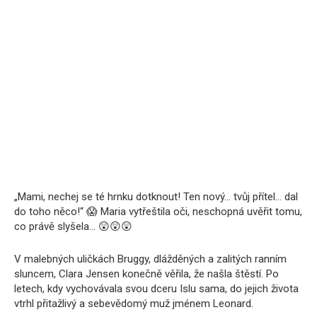
„Mami, nechej se té hrnku dotknout! Ten nový… tvůj přítel… dal
do toho něco!“ 😱 Maria vytřeštila oči, neschopná uvěřit tomu,
co právě slyšela… 😲😲😲
V malebných uličkách Bruggy, dlážděných a zalitých ranním
sluncem, Clara Jensen konečně věřila, že našla štěstí. Po
letech, kdy vychovávala svou dceru Islu sama, do jejich života
vtrhl přitažlivý a sebevědomý muž jménem Leonard.