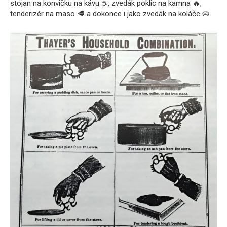
stojan na konvičku na kávu ☕, zvedák poklic na kamna 🔥,
tenderizér na maso 🥩 a dokonce i jako zvedák na koláče 🥧.