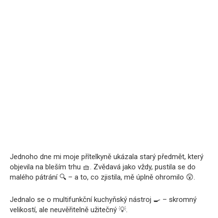
Jednoho dne mi moje přítelkyně ukázala starý předmět, který
objevila na bleším trhu 🧺. Zvědavá jako vždy, pustila se do
malého pátrání 🔍 – a to, co zjistila, mě úplně ohromilo 😲.
Jednalo se o multifunkční kuchyňský nástroj 🍳 – skromný
velikostí, ale neuvěřitelně užitečný 💡.