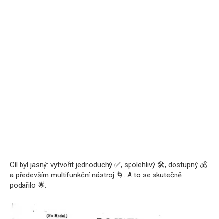
Cíl byl jasný: vytvořit jednoduchý ✅, spolehlivý 🛠️, dostupný 💰
a především multifunkční nástroj 🌀. A to se skutečně
podařilo 🌟.