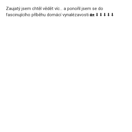
Zaujatý jsem chtěl vědět víc… a ponořil jsem se do
fascinujícího příběhu domácí vynalézavosti 🏡.⬇⬇⬇⬇⬇