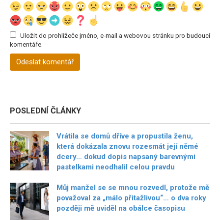
Uložit do prohlížeče jméno, e-mail a webovou stránku pro budoucí
komentáře.
POSLEDNÍ ČLÁNKY
Vrátila se domů dříve a propustila ženu,
která dokázala znovu rozesmát její němé
dcery… dokud dopis napsaný barevnými
pastelkami neodhalil celou pravdu
Můj manžel se se mnou rozvedl, protože mě
považoval za „málo přitažlivou“… o dva roky
později mě uviděl na obálce časopisu