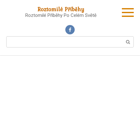
Skip
Roztomilé Příběhy
to
Roztomilé Příběhy Po Celém Světě
content
Search: