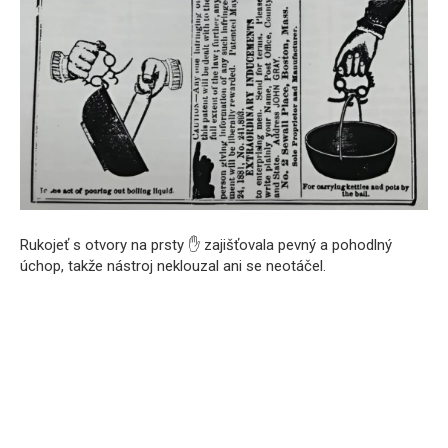
Rukojeť s otvory na prsty ✋ zajišťovala pevný a pohodlný
úchop, takže nástroj neklouzal ani se neotáčel.