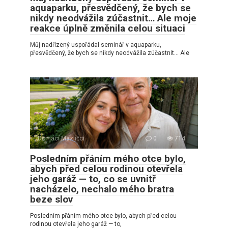
aquaparku, přesvědčený, že bych se
nikdy neodvážila zúčastnit… Ale moje
reakce úplně změnila celou situaci
Můj nadřízený uspořádal seminář v aquaparku,
přesvědčený, že bych se nikdy neodvážila zúčastnit… Ale
Domácí Mazlíčci
0
714
Posledním přáním mého otce bylo,
abych před celou rodinou otevřela
jeho garáž — to, co se uvnitř
nacházelo, nechalo mého bratra
beze slov
Posledním přáním mého otce bylo, abych před celou
rodinou otevřela jeho garáž — to,