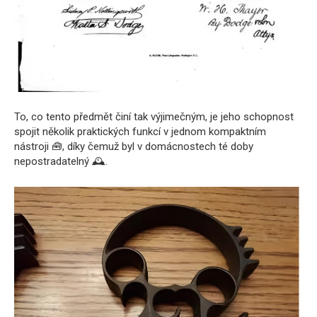
To, co tento předmět činí tak výjimečným, je jeho schopnost
spojit několik praktických funkcí v jednom kompaktním
nástroji 🧰, díky čemuž byl v domácnostech té doby
nepostradatelný 🕰️.