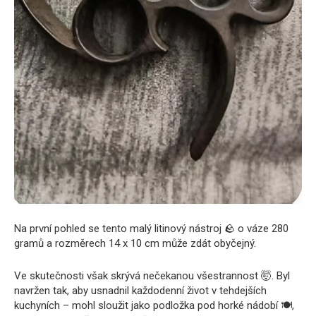
Na první pohled se tento malý litinový nástroj 🪨 o váze 280
gramů a rozměrech 14 x 10 cm může zdát obyčejný.
Ve skutečnosti však skrývá nečekanou všestrannost 🤯. Byl
navržen tak, aby usnadnil každodenní život v tehdejších
kuchyních – mohl sloužit jako podložka pod horké nádobí 🍽️,