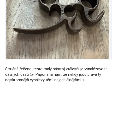
Stručně řečeno, tento malý nástroj ztělesňuje vynalézavost
dávných časů 📜. Připomíná nám, že někdy jsou právě ty
nejskromnější vynálezy těmi nejgeniálnějšími ✨.