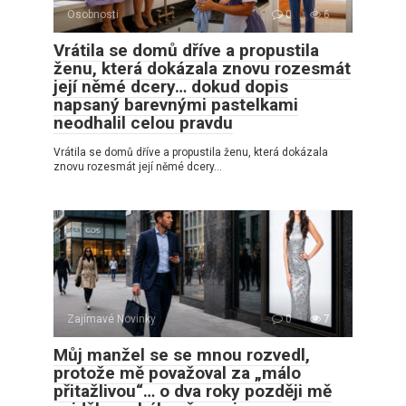
Osobnosti
0
6
Vrátila se domů dříve a propustila
ženu, která dokázala znovu rozesmát
její němé dcery… dokud dopis
napsaný barevnými pastelkami
neodhalil celou pravdu
Vrátila se domů dříve a propustila ženu, která dokázala
znovu rozesmát její němé dcery…
Zajímavé Novinky
0
7
Můj manžel se se mnou rozvedl,
protože mě považoval za „málo
přitažlivou“… o dva roky později mě