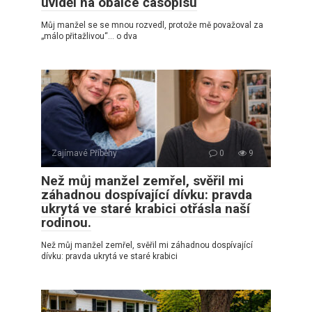
uviděl na obálce časopisu
Můj manžel se se mnou rozvedl, protože mě považoval za
„málo přitažlivou“… o dva
Zajímavé Příběhy
0
9
Než můj manžel zemřel, svěřil mi
záhadnou dospívající dívku: pravda
ukrytá ve staré krabici otřásla naší
rodinou.
Než můj manžel zemřel, svěřil mi záhadnou dospívající
dívku: pravda ukrytá ve staré krabici