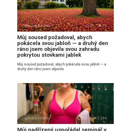
Zajímavé Novinky
0
13
Můj soused požadoval, abych
pokácela svou jabloň — a druhý den
ráno jsem objevila svou zahradu
pokrytou stovkami jablek
Můj soused požadoval, abych pokácela svou jabloň — a
druhý den ráno jsem objevila
Zajímavé Příběhy
0
1 264
Můj nadřízený uspořádal seminář v