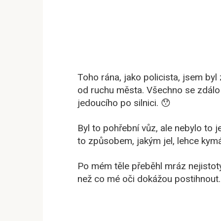
Toho rána, jako policista, jsem byl 
od ruchu města. Všechno se zdálo 
jedoucího po silnici. 😯
Byl to pohřební vůz, ale nebylo to 
to způsobem, jakým jel, lehce kymá
Po mém těle přeběhl mráz nejistoty.
než co mé oči dokážou postihnout.