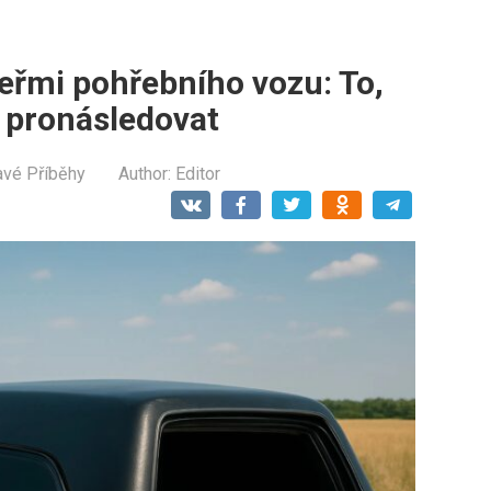
eřmi pohřebního vozu: To,
 pronásledovat
avé Příběhy
Author:
Editor