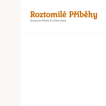
Skip
to
Roztomilé Příběhy
content
Roztomilé Příběhy Po Celém Světě