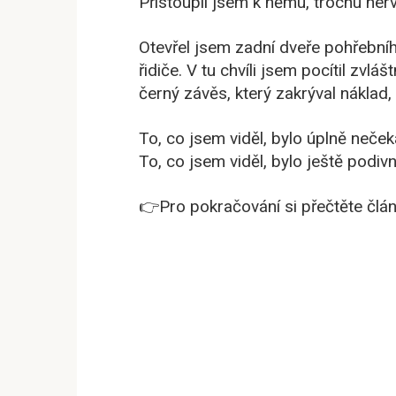
Přistoupil jsem k němu, trochu ner
Otevřel jsem zadní dveře pohřební
řidiče. V tu chvíli jsem pocítil zvl
černý závěs, který zakrýval náklad,
To, co jsem viděl, bylo úplně neče
To, co jsem viděl, bylo ještě podivn
👉Pro pokračování si přečtěte člán