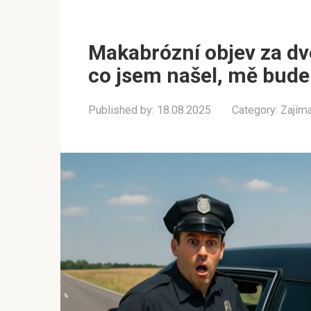
Makabrózní objev za dv
co jsem našel, mě bude
Published by:
18.08.2025
Category:
Zajím