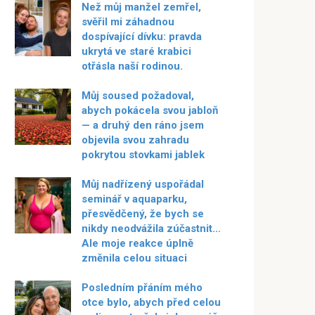
Než můj manžel zemřel,
svěřil mi záhadnou
dospívající dívku: pravda
ukrytá ve staré krabici
otřásla naší rodinou.
Můj soused požadoval,
abych pokácela svou jabloň
— a druhý den ráno jsem
objevila svou zahradu
pokrytou stovkami jablek
Můj nadřízený uspořádal
seminář v aquaparku,
přesvědčený, že bych se
nikdy neodvážila zúčastnit…
Ale moje reakce úplně
změnila celou situaci
Posledním přáním mého
otce bylo, abych před celou