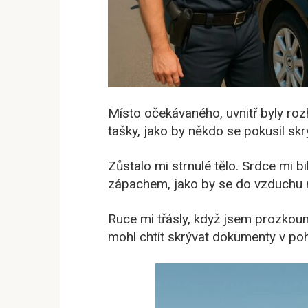
Místo očekávaného, uvnitř byly r
tašky, jako by někdo se pokusil sk
Zůstalo mi strnulé tělo. Srdce mi b
zápachem, jako by se do vzduchu mí
Ruce mi třásly, když jsem prozko
mohl chtít skrývat dokumenty v po