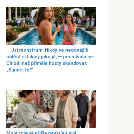
— Jsi monstrum. Nikdy se neodvážíš
obléct si bikiny jako já, — posmívala se
Chloé, než přiměla hosty skandovat:
„Sundej to!“
Moje tchyně přišla navštívit svá