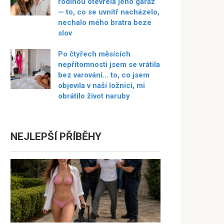
rodinou otevřela jeho garáž
— to, co se uvnitř nacházelo,
nechalo mého bratra beze
slov
Po čtyřech měsících
nepřítomnosti jsem se vrátila
bez varování… to, co jsem
objevila v naší ložnici, mi
obrátilo život naruby
NEJLEPŠÍ PŘÍBĚHY