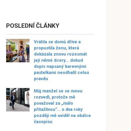
POSLEDNÍ ČLÁNKY
Vrátila se domů dříve a
propustila ženu, která
dokázala znovu rozesmát
její němé dcery… dokud
dopis napsaný barevnými
pastelkami neodhalil celou
pravdu
Můj manžel se se mnou
rozvedl, protože mě
považoval za „málo
přitažlivou“… o dva roky
později mě uviděl na obálce
časopisu