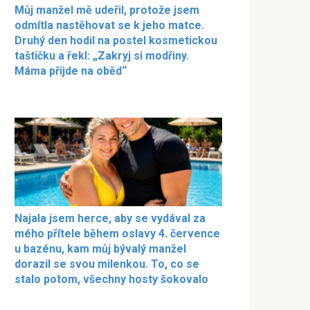
Můj manžel mě udeřil, protože jsem
odmítla nastěhovat se k jeho matce.
Druhý den hodil na postel kosmetickou
taštičku a řekl: „Zakryj si modřiny.
Máma přijde na oběd“
Najala jsem herce, aby se vydával za
mého přítele během oslavy 4. července
u bazénu, kam můj bývalý manžel
dorazil se svou milenkou. To, co se
stalo potom, všechny hosty šokovalo