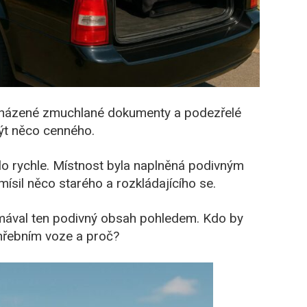
ozházené zmuchlané dokumenty a podezřelé
rýt něco cenného.
ilo rychle. Místnost byla naplněná podivným
sil něco starého a rozkládajícího se.
umával ten podivný obsah pohledem. Kdo by
hřebním voze a proč?