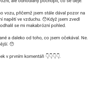
vózní, ale odhodlaný pochopit, co se děje.
ho vozu, přičemž jsem stále dával pozor na
áštní napětí ve vzduchu. 😯Když jsem zvedl
 odhalil se mi makabrózní pohled.
kané a daleko od toho, co jsem očekával. Ne.
ější. 😯
ek v prvním komentáři 👇👇👇👇.