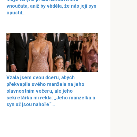
vnoučata, aniž by věděla, že nás její syn
opustil…
Vzala jsem svou dceru, abych
překvapila svého manžela na jeho
slavnostním večeru, ale jeho
sekretářka mi řekla: „Jeho manželka a
syn už jsou nahoře“…