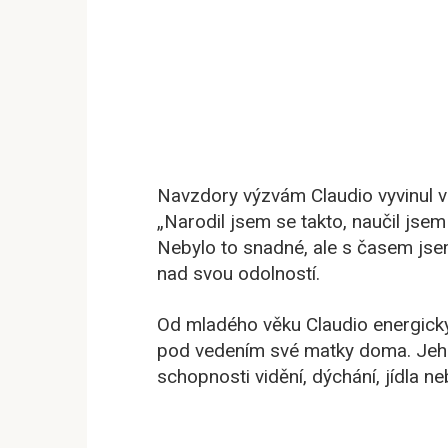
Navzdory výzvám Claudio vyvinul vla
„Narodil jsem se takto, naučil jsem 
Nebylo to snadné, ale s časem jsem
nad svou odolností.
Od mladého věku Claudio energicky 
pod vedením své matky doma. Jeho f
schopnosti vidění, dýchání, jídla neb