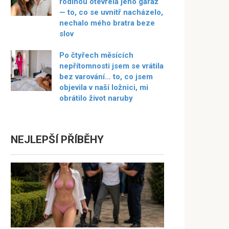
rodinou otevřela jeho garáž
— to, co se uvnitř nacházelo,
nechalo mého bratra beze
slov
Po čtyřech měsících
nepřítomnosti jsem se vrátila
bez varování… to, co jsem
objevila v naší ložnici, mi
obrátilo život naruby
NEJLEPŠÍ PŘÍBĚHY