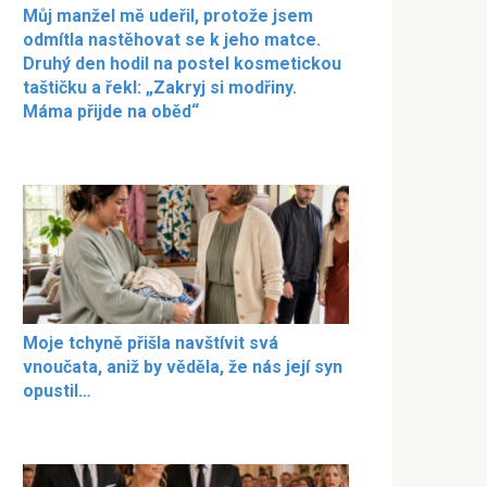
Můj manžel mě udeřil, protože jsem
odmítla nastěhovat se k jeho matce.
Druhý den hodil na postel kosmetickou
taštičku a řekl: „Zakryj si modřiny.
Máma přijde na oběd“
Moje tchyně přišla navštívit svá
vnoučata, aniž by věděla, že nás její syn
opustil…