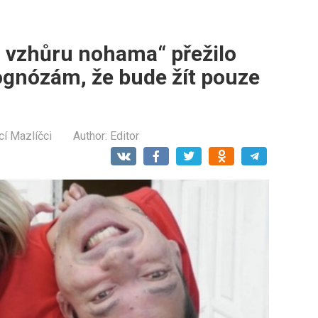
u vzhůru nohama“ přežilo
ognózám, že bude žít pouze
í Mazlíčci
Author:
Editor