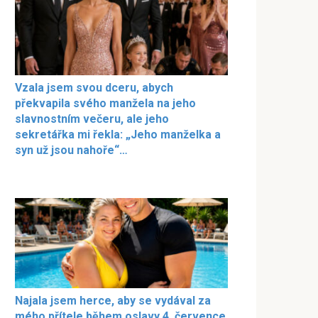
Vzala jsem svou dceru, abych
překvapila svého manžela na jeho
slavnostním večeru, ale jeho
sekretářka mi řekla: „Jeho manželka a
syn už jsou nahoře“…
Najala jsem herce, aby se vydával za
mého přítele během oslavy 4. července