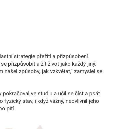
stní strategie přežití a přizpůsobení.
se přizpůsobit a žít život jako každý jiný.
 našel způsoby, jak vzkvétat,“ zamyslel se
pokračoval ve studiu a učil se číst a psát
yzický stav, i když vážný, neovlivnil jeho
o pití.