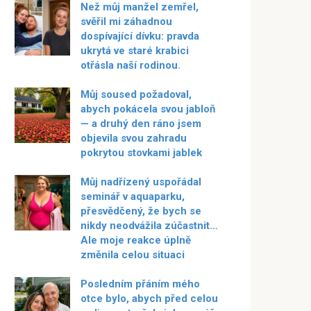
Než můj manžel zemřel,
svěřil mi záhadnou
dospívající dívku: pravda
ukrytá ve staré krabici
otřásla naší rodinou.
Můj soused požadoval,
abych pokácela svou jabloň
— a druhý den ráno jsem
objevila svou zahradu
pokrytou stovkami jablek
Můj nadřízený uspořádal
seminář v aquaparku,
přesvědčený, že bych se
nikdy neodvážila zúčastnit…
Ale moje reakce úplně
změnila celou situaci
Posledním přáním mého
otce bylo, abych před celou