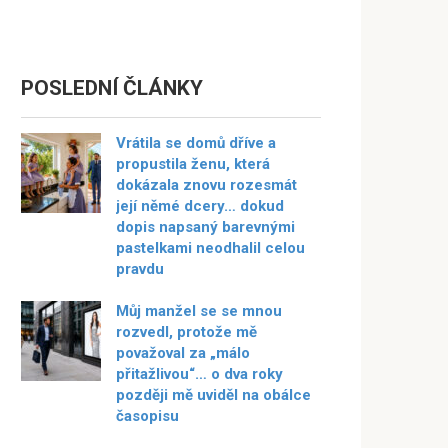
POSLEDNÍ ČLÁNKY
Vrátila se domů dříve a
propustila ženu, která
dokázala znovu rozesmát
její němé dcery… dokud
dopis napsaný barevnými
pastelkami neodhalil celou
pravdu
Můj manžel se se mnou
rozvedl, protože mě
považoval za „málo
přitažlivou“… o dva roky
později mě uviděl na obálce
časopisu