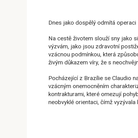
Dnes jako dospělý odmítá operaci a
Na cestě životem slouží sny jako sil
výzvám, jako jsou zdravotní postižen
vzácnou podmínkou, která způsobuj
živým důkazem víry, že s neochvěj
Pocházející z Brazílie se Claudio na
vzácným onemocněním charakteriz
kontrakturami, které omezují pohyb.
neobvyklé orientaci, čímž vyzývala 