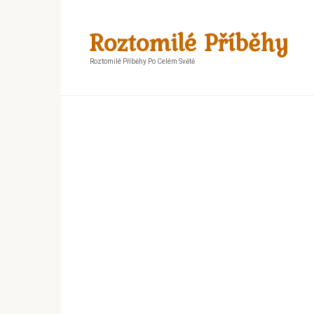
Skip
to
Roztomilé Příběhy
content
Roztomilé Příběhy Po Celém Světě