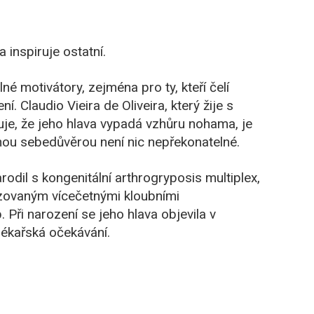
 inspiruje ostatní.
né motivátory, zejména pro ty, kteří čelí
í. Claudio Vieira de Oliveira, který žije s
e, že jeho hlava vypadá vzhůru nohama, je
nou sebedůvěrou není nic nepřekonatelné.
rodil s kongenitální arthrogryposis multiplex,
ovaným vícečetnými kloubními
 Při narození se jeho hlava objevila v
lékařská očekávání.