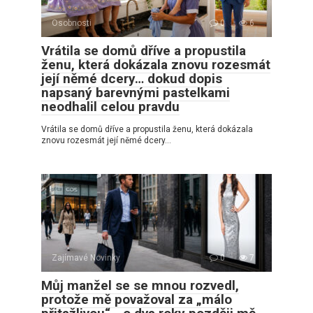
Osobnosti
0
6
Vrátila se domů dříve a propustila
ženu, která dokázala znovu rozesmát
její němé dcery… dokud dopis
napsaný barevnými pastelkami
neodhalil celou pravdu
Vrátila se domů dříve a propustila ženu, která dokázala
znovu rozesmát její němé dcery…
Zajímavé Novinky
0
7
Můj manžel se se mnou rozvedl,
protože mě považoval za „málo