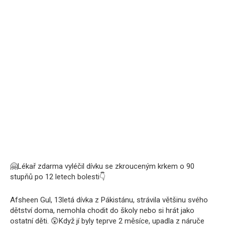
🤗
Lékař zdarma vyléčil dívku se zkrouceným krkem o 90
stupňů po 12 letech bolesti
👇
Afsheen Gul, 13letá dívka z Pákistánu, strávila většinu svého
dětství doma, nemohla chodit do školy nebo si hrát jako
ostatní děti.
😲
Když jí byly teprve 2 měsíce, upadla z náruče