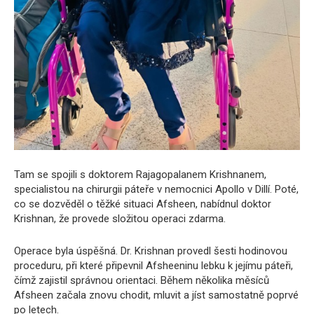
Tam se spojili s doktorem Rajagopalanem Krishnanem,
specialistou na chirurgii páteře v nemocnici Apollo v Dillí. Poté,
co se dozvěděl o těžké situaci Afsheen, nabídnul doktor
Krishnan, že provede složitou operaci zdarma.
Operace byla úspěšná. Dr. Krishnan provedl šesti hodinovou
proceduru, při které připevnil Afsheeninu lebku k jejímu páteři,
čímž zajistil správnou orientaci. Během několika měsíců
Afsheen začala znovu chodit, mluvit a jíst samostatně poprvé
po letech.