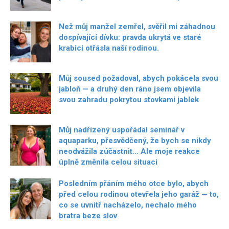
Než můj manžel zemřel, svěřil mi záhadnou
dospívající dívku: pravda ukrytá ve staré
krabici otřásla naší rodinou.
Můj soused požadoval, abych pokácela svou
jabloň — a druhý den ráno jsem objevila
svou zahradu pokrytou stovkami jablek
Můj nadřízený uspořádal seminář v
aquaparku, přesvědčený, že bych se nikdy
neodvážila zúčastnit… Ale moje reakce
úplně změnila celou situaci
Posledním přáním mého otce bylo, abych
před celou rodinou otevřela jeho garáž — to,
co se uvnitř nacházelo, nechalo mého
bratra beze slov