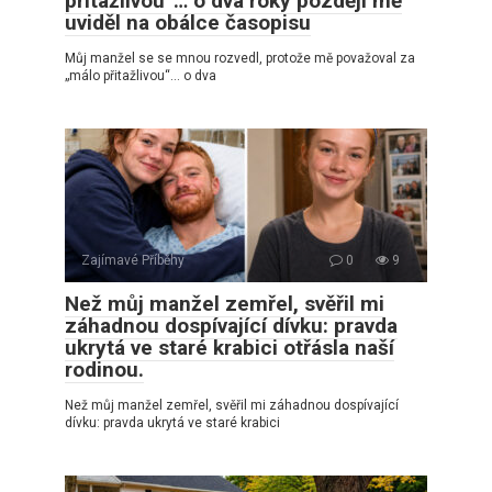
přitažlivou“… o dva roky později mě
uviděl na obálce časopisu
Můj manžel se se mnou rozvedl, protože mě považoval za
„málo přitažlivou“… o dva
Zajímavé Příběhy
0
9
Než můj manžel zemřel, svěřil mi
záhadnou dospívající dívku: pravda
ukrytá ve staré krabici otřásla naší
rodinou.
Než můj manžel zemřel, svěřil mi záhadnou dospívající
dívku: pravda ukrytá ve staré krabici