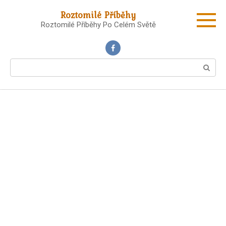
Skip
Roztomilé Příběhy
to
Roztomilé Příběhy Po Celém Světě
content
Search: