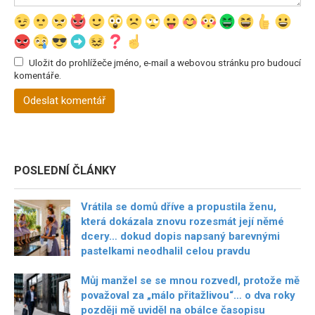
Uložit do prohlížeče jméno, e-mail a webovou stránku pro budoucí
komentáře.
POSLEDNÍ ČLÁNKY
Vrátila se domů dříve a propustila ženu,
která dokázala znovu rozesmát její němé
dcery… dokud dopis napsaný barevnými
pastelkami neodhalil celou pravdu
Můj manžel se se mnou rozvedl, protože mě
považoval za „málo přitažlivou“… o dva roky
později mě uviděl na obálce časopisu