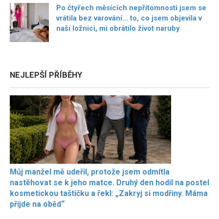
Po čtyřech měsících nepřítomnosti jsem se
vrátila bez varování… to, co jsem objevila v
naší ložnici, mi obrátilo život naruby
NEJLEPŠÍ PŘÍBĚHY
Můj manžel mě udeřil, protože jsem odmítla
nastěhovat se k jeho matce. Druhý den hodil na postel
kosmetickou taštičku a řekl: „Zakryj si modřiny. Máma
přijde na oběd“