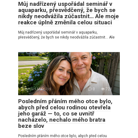
Můj nadřízený uspořádal seminář v
aquaparku, přesvědčený, že bych se
nikdy neodvážila zúčastnit… Ale moje
reakce úplně změnila celou situaci
Můj nadřízený uspořádal seminář v aquaparku,
přesvědčený, že bych se nikdy neodvážila zúčastnit… Ale
Domácí Mazlíčci
0
728
Posledním přáním mého otce bylo,
abych před celou rodinou otevřela
jeho garáž — to, co se uvnitř
nacházelo, nechalo mého bratra
beze slov
Posledním přáním mého otce bylo, abych před celou