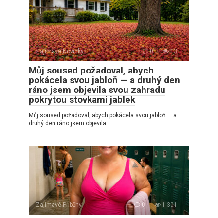
Zajímavé Novinky
0
13
Můj soused požadoval, abych
pokácela svou jabloň — a druhý den
ráno jsem objevila svou zahradu
pokrytou stovkami jablek
Můj soused požadoval, abych pokácela svou jabloň — a
druhý den ráno jsem objevila
Zajímavé Příběhy
0
1 301