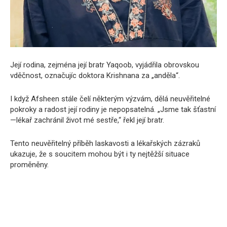
Její rodina, zejména její bratr Yaqoob, vyjádřila obrovskou
vděčnost, označujíc doktora Krishnana za „anděla“.
I když Afsheen stále čelí některým výzvám, dělá neuvěřitelné
pokroky a radost její rodiny je nepopsatelná. „Jsme tak šťastní
—lékař zachránil život mé sestře,“ řekl její bratr.
Tento neuvěřitelný příběh laskavosti a lékařských zázraků
ukazuje, že s soucitem mohou být i ty nejtěžší situace
proměněny.