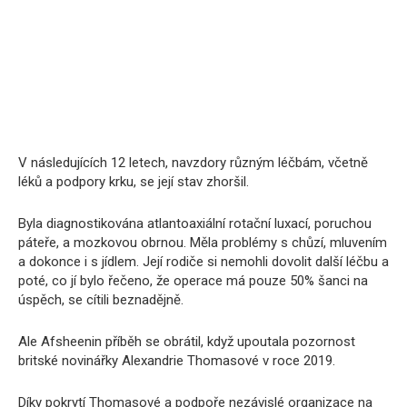
V následujících 12 letech, navzdory různým léčbám, včetně
léků a podpory krku, se její stav zhoršil.
Byla diagnostikována atlantoaxiální rotační luxací, poruchou
páteře, a mozkovou obrnou. Měla problémy s chůzí, mluvením
a dokonce i s jídlem. Její rodiče si nemohli dovolit další léčbu a
poté, co jí bylo řečeno, že operace má pouze 50% šanci na
úspěch, se cítili beznadějně.
Ale Afsheenin příběh se obrátil, když upoutala pozornost
britské novinářky Alexandrie Thomasové v roce 2019.
Díky pokrytí Thomasové a podpoře nezávislé organizace na