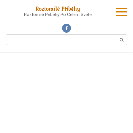
Skip
Roztomilé Příběhy
to
Roztomilé Příběhy Po Celém Světě
content
Search: