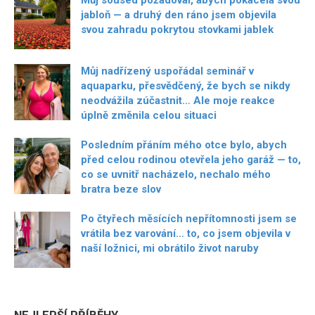
jabloň — a druhý den ráno jsem objevila
svou zahradu pokrytou stovkami jablek
Můj nadřízený uspořádal seminář v
aquaparku, přesvědčený, že bych se nikdy
neodvážila zúčastnit… Ale moje reakce
úplně změnila celou situaci
Posledním přáním mého otce bylo, abych
před celou rodinou otevřela jeho garáž — to,
co se uvnitř nacházelo, nechalo mého
bratra beze slov
Po čtyřech měsících nepřítomnosti jsem se
vrátila bez varování… to, co jsem objevila v
naší ložnici, mi obrátilo život naruby