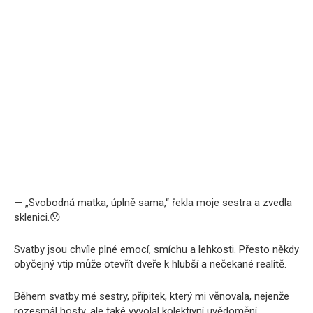
— „Svobodná matka, úplně sama,“ řekla moje sestra a zvedla
sklenici.😯
Svatby jsou chvíle plné emocí, smíchu a lehkosti. Přesto někdy
obyčejný vtip může otevřít dveře k hlubší a nečekané realitě.
Během svatby mé sestry, přípitek, který mi věnovala, nejenže
rozesmál hosty, ale také vyvolal kolektivní uvědomění.