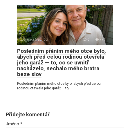
Domácí Mazlíčci
0
771
Posledním přáním mého otce bylo,
abych před celou rodinou otevřela
jeho garáž — to, co se uvnitř
nacházelo, nechalo mého bratra
beze slov
Posledním přáním mého otce bylo, abych před celou
rodinou otevřela jeho garáž — to,
Přidejte komentář
Jméno
*