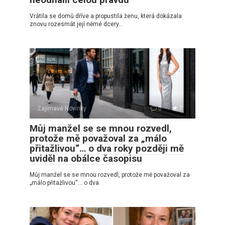
Vrátila se domů dříve a propustila ženu, která dokázala
znovu rozesmát její němé dcery…
Zajímavé Novinky
0
7
Můj manžel se se mnou rozvedl,
protože mě považoval za „málo
přitažlivou“… o dva roky později mě
uviděl na obálce časopisu
Můj manžel se se mnou rozvedl, protože mě považoval za
„málo přitažlivou“… o dva