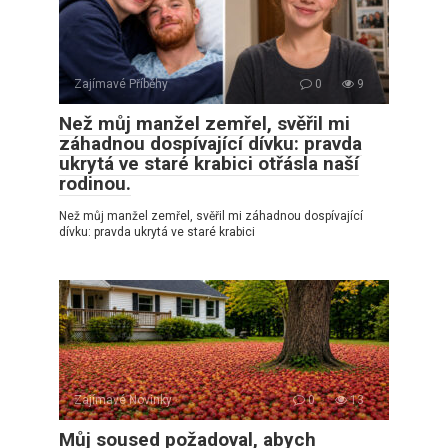
Zajímavé Příběhy
0
9
Než můj manžel zemřel, svěřil mi
záhadnou dospívající dívku: pravda
ukrytá ve staré krabici otřásla naší
rodinou.
Než můj manžel zemřel, svěřil mi záhadnou dospívající
dívku: pravda ukrytá ve staré krabici
Zajímavé Novinky
0
13
Můj soused požadoval, abych