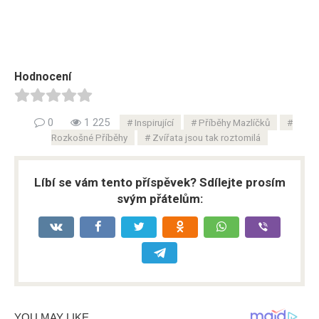
Hodnocení
0
1 225
Inspirující
Příběhy Mazlíčků
Rozkošné Příběhy
Zvířata jsou tak roztomilá
Líbí se vám tento příspěvek? Sdílejte prosím
svým přátelům: