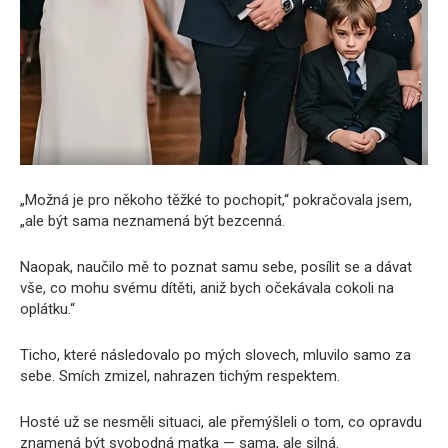
„Možná je pro někoho těžké to pochopit,“ pokračovala jsem,
„ale být sama neznamená být bezcenná.
Naopak, naučilo mě to poznat samu sebe, posílit se a dávat
vše, co mohu svému dítěti, aniž bych očekávala cokoli na
oplátku.“
Ticho, které následovalo po mých slovech, mluvilo samo za
sebe. Smích zmizel, nahrazen tichým respektem.
Hosté už se nesměli situaci, ale přemýšleli o tom, co opravdu
znamená být svobodná matka — sama, ale silná.