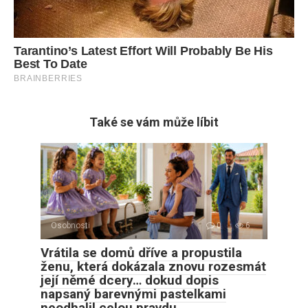
Také se vám může líbit
Osobnosti
0
6
Vrátila se domů dříve a propustila
ženu, která dokázala znovu rozesmát
její němé dcery… dokud dopis
napsaný barevnými pastelkami
neodhalil celou pravdu