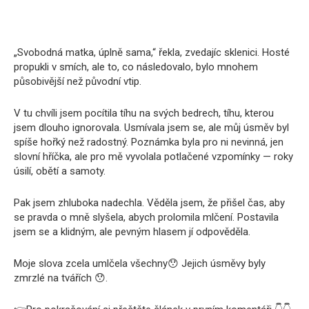
„Svobodná matka, úplně sama,“ řekla, zvedajíc sklenici. Hosté
propukli v smích, ale to, co následovalo, bylo mnohem
působivější než původní vtip.
V tu chvíli jsem pocítila tíhu na svých bedrech, tíhu, kterou
jsem dlouho ignorovala. Usmívala jsem se, ale můj úsměv byl
spíše hořký než radostný. Poznámka byla pro ni nevinná, jen
slovní hříčka, ale pro mě vyvolala potlačené vzpomínky — roky
úsilí, obětí a samoty.
Pak jsem zhluboka nadechla. Věděla jsem, že přišel čas, aby
se pravda o mně slyšela, abych prolomila mlčení. Postavila
jsem se a klidným, ale pevným hlasem jí odpověděla.
Moje slova zcela umlčela všechny😯 Jejich úsměvy byly
zmrzlé na tvářích 😯.