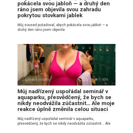
pokácela svou jabloň — a druhý den
ráno jsem objevila svou zahradu
pokrytou stovkami jablek
Můj soused požadoval, abych pokácela svou jabloň — a
druhý den ráno jsem objevila
Zajímavé Příběhy
0
1 459
Můj nadřízený uspořádal seminář v
aquaparku, přesvědčený, že bych se
nikdy neodvážila zúčastnit… Ale moje
reakce úplně změnila celou situaci
Můj nadřízený uspořádal seminář v aquaparku,
přesvědčený, že bych se nikdy neodvážila zúčastnit… Ale