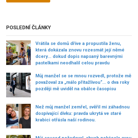
POSLEDNÍ ČLÁNKY
Vrátila se domů dříve a propustila ženu,
která dokázala znovu rozesmát její němé
dcery… dokud dopis napsaný barevnými
pastelkami neodhalil celou pravdu
Můj manžel se se mnou rozvedl, protože mě
považoval za „málo přitažlivou“… o dva roky
později mě uviděl na obálce časopisu
Než můj manžel zemřel, svěřil mi záhadnou
dospívající dívku: pravda ukrytá ve staré
krabici otřásla naší rodinou.
Můj soused požadoval, abych pokácela svou