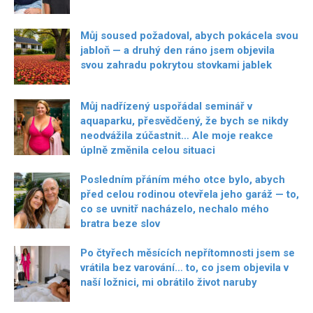
Můj soused požadoval, abych pokácela svou
jabloň — a druhý den ráno jsem objevila
svou zahradu pokrytou stovkami jablek
Můj nadřízený uspořádal seminář v
aquaparku, přesvědčený, že bych se nikdy
neodvážila zúčastnit… Ale moje reakce
úplně změnila celou situaci
Posledním přáním mého otce bylo, abych
před celou rodinou otevřela jeho garáž — to,
co se uvnitř nacházelo, nechalo mého
bratra beze slov
Po čtyřech měsících nepřítomnosti jsem se
vrátila bez varování… to, co jsem objevila v
naší ložnici, mi obrátilo život naruby