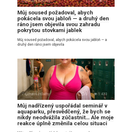
Zajímavé Novinky
0
13
Můj soused požadoval, abych
pokácela svou jabloň — a druhý den
ráno jsem objevila svou zahradu
pokrytou stovkami jablek
Můj soused požadoval, abych pokácela svou jabloň — a
druhý den ráno jsem objevila
Zajímavé Příběhy
0
1 433
Můj nadřízený uspořádal seminář v
aquaparku, přesvědčený, že bych se
nikdy neodvážila zúčastnit… Ale moje
reakce úplně změnila celou situaci