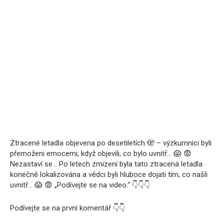
Ztracené letadla objevena po desetiletích 🫣 – výzkumníci byli
přemoženi emocemi, když objevili, co bylo uvnitř… 😱 😨
Nezastaví se… Po letech zmizení byla tato ztracená letadla
konečně lokalizována a vědci byli hluboce dojati tím, co našli
uvnitř… 😱 😨 „Podívejte se na video.“ 👇👇👇
Podívejte se na první komentář 👇👇