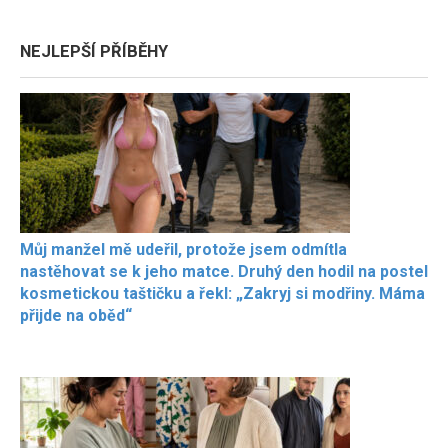
NEJLEPŠÍ PŘÍBĚHY
Můj manžel mě udeřil, protože jsem odmítla
nastěhovat se k jeho matce. Druhý den hodil na postel
kosmetickou taštičku a řekl: „Zakryj si modřiny. Máma
přijde na oběd“