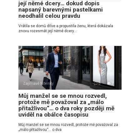
její němé dcery… dokud dopis
napsaný barevnými pastelkami
neodhalil celou pravdu
Vrátila se domů dříve a propustila ženu, která dokázala
znovu rozesmát její němé dcery…
Zajímavé Novinky
0
7
Můj manžel se se mnou rozvedl,
protože mě považoval za „málo
přitažlivou“… o dva roky později mě
uviděl na obálce časopisu
Můj manžel se se mnou rozvedl, protože mě považoval za
„málo přitažlivou“… o dva