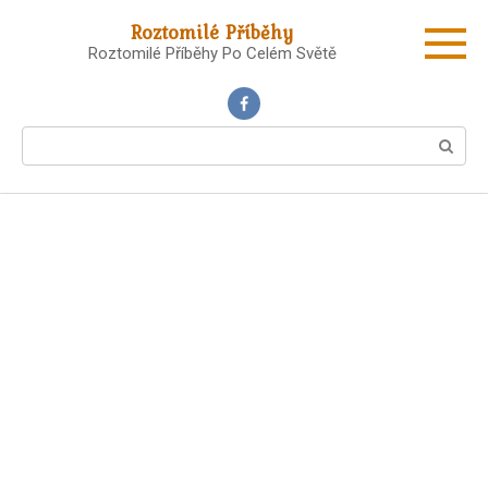
Skip
Roztomilé Příběhy
to
Roztomilé Příběhy Po Celém Světě
content
Search: