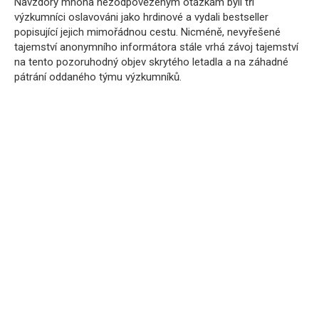
Navzdory mnoha nezodpovězeným otázkám byli tři
výzkumníci oslavováni jako hrdinové a vydali bestseller
popisující jejich mimořádnou cestu. Nicméně, nevyřešené
tajemství anonymního informátora stále vrhá závoj tajemství
na tento pozoruhodný objev skrytého letadla a na záhadné
pátrání oddaného týmu výzkumníků.