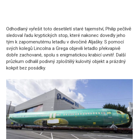
Odhodlaný vyřešit toto desetiletí staré tajemství, Philip pečlivě
sledoval řadu kryptických stop, které nakonec dovedly jeho
tým k zapomenutému letadlu v divočině Aljašky. S pomocí
svých kolegů Lincolna a Grega objevili letadlo překvapivě
dobře zachované, spolu s enigmatickou krabicí uvnitř. Další
průzkum odhalil podivný zploštělý kulovitý objekt a prázdný
kokpit bez posádky.