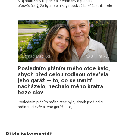
Můj nadřízený uspořádal seminář v aquaparku,
přesvědčený, že bych se nikdy neodvážila zúčastnit… Ale
Domácí Mazlíčci
0
766
Posledním přáním mého otce bylo,
abych před celou rodinou otevřela
jeho garáž — to, co se uvnitř
nacházelo, nechalo mého bratra
beze slov
Posledním přáním mého otce bylo, abych před celou
rodinou otevřela jeho garáž — to,
Přidejte komentář