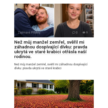
Zajímavé Příběhy
0
9
Než můj manžel zemřel, svěřil mi
záhadnou dospívající dívku: pravda
ukrytá ve staré krabici otřásla naší
rodinou.
Než můj manžel zemřel, svěřil mi záhadnou dospívající
dívku: pravda ukrytá ve staré krabici