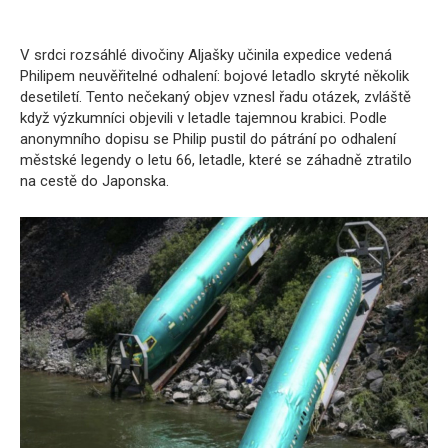
V srdci rozsáhlé divočiny Aljašky učinila expedice vedená
Philipem neuvěřitelné odhalení: bojové letadlo skryté několik
desetiletí. Tento nečekaný objev vznesl řadu otázek, zvláště
když výzkumníci objevili v letadle tajemnou krabici. Podle
anonymního dopisu se Philip pustil do pátrání po odhalení
městské legendy o letu 66, letadle, které se záhadně ztratilo
na cestě do Japonska.