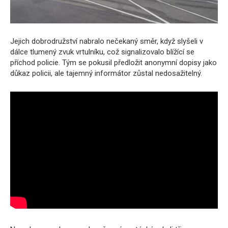
Jejich dobrodružství nabralo nečekaný směr, když slyšeli v
dálce tlumený zvuk vrtulníku, což signalizovalo blížící se
příchod policie. Tým se pokusil předložit anonymní dopisy jako
důkaz policii, ale tajemný informátor zůstal nedosažitelný.