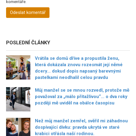
komentáře.
POSLEDNÍ ČLÁNKY
Vrátila se domů dříve a propustila ženu,
která dokázala znovu rozesmát její němé
dcery… dokud dopis napsaný barevnými
pastelkami neodhalil celou pravdu
Můj manžel se se mnou rozvedl, protože mě
považoval za „málo přitažlivou“… o dva roky
později mě uviděl na obálce časopisu
Než můj manžel zemřel, svěřil mi záhadnou
dospívající dívku: pravda ukrytá ve staré
krabici otřásla naší rodinou.