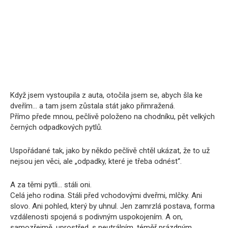
Když jsem vystoupila z auta, otočila jsem se, abych šla ke
dveřím… a tam jsem zůstala stát jako přimražená.
Přímo přede mnou, pečlivě položeno na chodníku, pět velkých
černých odpadkových pytlů.
Uspořádané tak, jako by někdo pečlivě chtěl ukázat, že to už
nejsou jen věci, ale „odpadky, které je třeba odnést“.
A za těmi pytli… stáli oni.
Celá jeho rodina. Stáli před vchodovými dveřmi, mlčky. Ani
slovo. Ani pohled, který by uhnul. Jen zamrzlá postava, forma
vzdálenosti spojená s podivným uspokojením. A on,
samozřejmě, uprostřed, s neutrálním, téměř prázdným