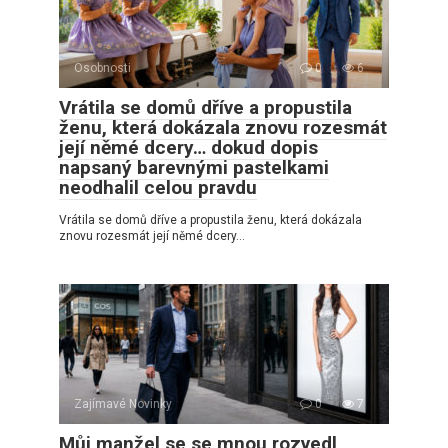
Osobnosti
0
6
Vrátila se domů dříve a propustila
ženu, která dokázala znovu rozesmát
její němé dcery… dokud dopis
napsaný barevnými pastelkami
neodhalil celou pravdu
Vrátila se domů dříve a propustila ženu, která dokázala
znovu rozesmát její němé dcery…
Zajímavé Novinky
0
7
Můj manžel se se mnou rozvedl,