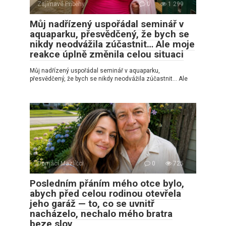
Zajímavé Příběhy
0
1 299
Můj nadřízený uspořádal seminář v
aquaparku, přesvědčený, že bych se
nikdy neodvážila zúčastnit… Ale moje
reakce úplně změnila celou situaci
Můj nadřízený uspořádal seminář v aquaparku,
přesvědčený, že bych se nikdy neodvážila zúčastnit… Ale
Domácí Mazlíčci
0
725
Posledním přáním mého otce bylo,
abych před celou rodinou otevřela
jeho garáž — to, co se uvnitř
nacházelo, nechalo mého bratra
beze slov