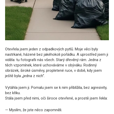
Otevřela jsem jeden z odpadkových pytlů. Moje věci byly
nastrkané, házené bez jakéhokoli pořádku. A uprostřed jsem ji
viděla: tu fotografii nás všech. Starý dřevěný rám. Jedna z
těch vzpomínek, které uchováváme v obýváku. Rodinný
obrázek, široké úsměvy, propletené ruce, v době, kdy jsem
ještě byla „jedna z nich“.
Vytáhla jsem ji. Pomalu jsem se k nim přiblížila, bez agresivity,
bez křiku.
Stála jsem před nimi, oči široce otevřené, a prostě jsem řekla:
— Myslím, že jste něco zapomněli.