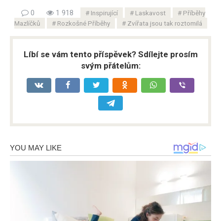
0
1 918
Inspirující
Laskavost
Příběhy
Mazlíčků
Rozkošné Příběhy
Zvířata jsou tak roztomilá
Líbí se vám tento příspěvek? Sdílejte prosím
svým přátelům: