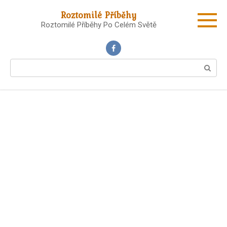
Skip
Roztomilé Příběhy
to
Roztomilé Příběhy Po Celém Světě
content
Search: