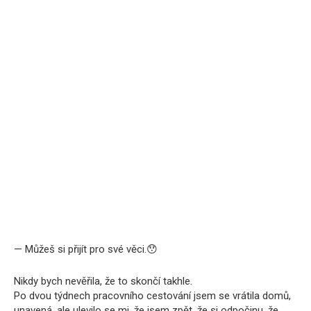
— Můžeš si přijít pro své věci.😯
Nikdy bych nevěřila, že to skončí takhle.
Po dvou týdnech pracovního cestování jsem se vrátila domů,
unavená, ale ulevilo se mi, že jsem zpět, že si odpočinu, že