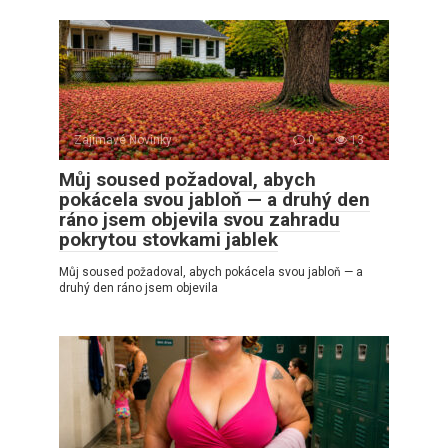
Zajímavé Novinky
0
13
Můj soused požadoval, abych
pokácela svou jabloň — a druhý den
ráno jsem objevila svou zahradu
pokrytou stovkami jablek
Můj soused požadoval, abych pokácela svou jabloň — a
druhý den ráno jsem objevila