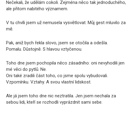
Nečekali, že udělám cokoli. Zejména něco tak jednoduchého,
ale přitom nabitého významem.
V tu chvíli jsem už nemusela vysvětlovat. Můj gest mluvilo za
mě.
Pak, aniž bych řekla slovo, jsem se otočila a odešla.
Pomalu. Důstojně. S hlavou vztyčenou.
Toho dne jsem pochopila něco zásadního: oni nevyhodili jen
mé věci do pytlů. Ne.
Oni také zradili část toho, co jsme spolu vybudovali.
Vzpomínku. Vztahy. A svou vlastní lidskost.
Ale já jsem toho dne nic neztratila. Jen jsem nechala za
sebou lidi, kteří se rozhodli vyprázdnit sami sebe.