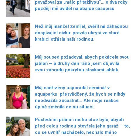
považoval za „málo přitažlivou“… o dva roky
později mě uviděl na obálce časopisu
Než můj manžel zemřel, svěřil mi záhadnou
dospívající dívku: pravda ukrytá ve staré
krabici otřásla naší rodinou.
Můj soused požadoval, abych pokácela svou
jabloň — a druhý den ráno jsem objevila
svou zahradu pokrytou stovkami jablek
Můj nadřízený uspořádal seminář v
aquaparku, přesvědčený, že bych se nikdy
neodvážila zúčastnit… Ale moje reakce
úplně změnila celou situaci
Posledním přáním mého otce bylo, abych
před celou rodinou otevřela jeho garáž — to,
co se uvnitř nacházelo, nechalo mého