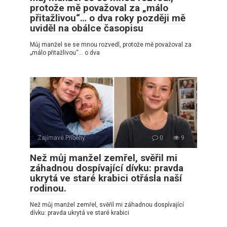
protože mě považoval za „málo
přitažlivou“… o dva roky později mě
uviděl na obálce časopisu
Můj manžel se se mnou rozvedl, protože mě považoval za
„málo přitažlivou“… o dva
Zajímavé Příběhy
0
9
Než můj manžel zemřel, svěřil mi
záhadnou dospívající dívku: pravda
ukrytá ve staré krabici otřásla naší
rodinou.
Než můj manžel zemřel, svěřil mi záhadnou dospívající
dívku: pravda ukrytá ve staré krabici