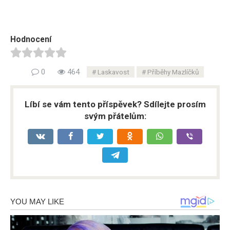
Hodnocení
0
464
Laskavost
Příběhy Mazlíčků
Líbí se vám tento příspěvek? Sdílejte prosím
svým přátelům: