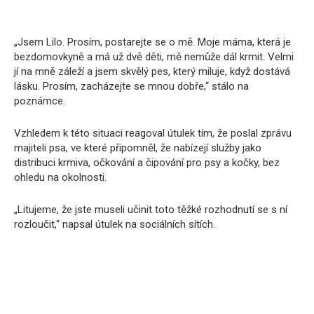
„Jsem Lilo. Prosím, postarejte se o mě. Moje máma, která je
bezdomovkyně a má už dvě děti, mě nemůže dál krmit. Velmi
jí na mně záleží a jsem skvělý pes, který miluje, když dostává
lásku. Prosím, zacházejte se mnou dobře,“ stálo na
poznámce.
Vzhledem k této situaci reagoval útulek tím, že poslal zprávu
majiteli psa, ve které připomněl, že nabízejí služby jako
distribuci krmiva, očkování a čipování pro psy a kočky, bez
ohledu na okolnosti.
„Litujeme, že jste museli učinit toto těžké rozhodnutí se s ní
rozloučit,“ napsal útulek na sociálních sítích.