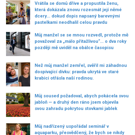
Vrátila se domů dříve a propustila ženu,
která dokázala znovu rozesmát její němé
dcery… dokud dopis napsaný barevnými
pastelkami neodhalil celou pravdu
Můj manžel se se mnou rozvedl, protože mě
považoval za „málo přitažlivou“… o dva roky
později mě uviděl na obálce časopisu
Než můj manžel zemřel, svěřil mi záhadnou
dospívající dívku: pravda ukrytá ve staré
krabici otřásla naší rodinou.
Můj soused požadoval, abych pokácela svou
jabloň — a druhý den ráno jsem objevila
svou zahradu pokrytou stovkami jablek
Můj nadřízený uspořádal seminář v
aquaparku, přesvědčený, že bych se nikdy