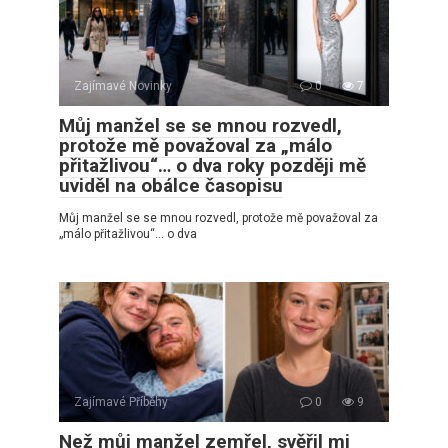
Zajímavé Novinky
0
7
Můj manžel se se mnou rozvedl,
protože mě považoval za „málo
přitažlivou“… o dva roky později mě
uviděl na obálce časopisu
Můj manžel se se mnou rozvedl, protože mě považoval za
„málo přitažlivou“… o dva
Zajímavé Příběhy
0
9
Než můj manžel zemřel, svěřil mi