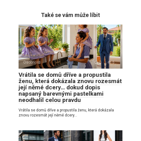
Také se vám může líbit
Osobnosti
0
6
Vrátila se domů dříve a propustila
ženu, která dokázala znovu rozesmát
její němé dcery… dokud dopis
napsaný barevnými pastelkami
neodhalil celou pravdu
Vrátila se domů dříve a propustila ženu, která dokázala
znovu rozesmát její němé dcery…