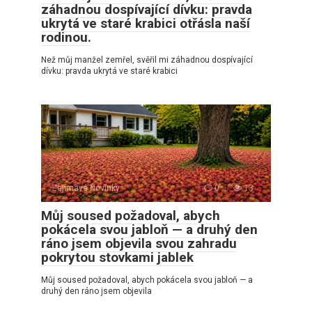
záhadnou dospívající dívku: pravda
ukrytá ve staré krabici otřásla naší
rodinou.
Než můj manžel zemřel, svěřil mi záhadnou dospívající
dívku: pravda ukrytá ve staré krabici
Zajímavé Novinky
0
13
Můj soused požadoval, abych
pokácela svou jabloň — a druhý den
ráno jsem objevila svou zahradu
pokrytou stovkami jablek
Můj soused požadoval, abych pokácela svou jabloň — a
druhý den ráno jsem objevila