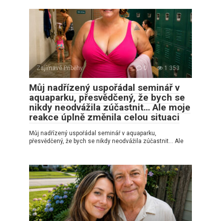
Zajímavé Příběhy
0
1 353
Můj nadřízený uspořádal seminář v
aquaparku, přesvědčený, že bych se
nikdy neodvážila zúčastnit… Ale moje
reakce úplně změnila celou situaci
Můj nadřízený uspořádal seminář v aquaparku,
přesvědčený, že bych se nikdy neodvážila zúčastnit… Ale