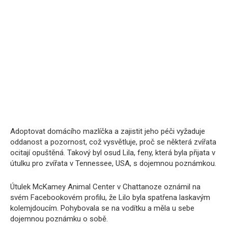
Adoptovat domácího mazlíčka a zajistit jeho péči vyžaduje
oddanost a pozornost, což vysvětluje, proč se některá zvířata
ocitají opuštěná. Takový byl osud Lila, feny, která byla přijata v
útulku pro zvířata v Tennessee, USA, s dojemnou poznámkou.
Útulek McKamey Animal Center v Chattanoze oznámil na
svém Facebookovém profilu, že Lilo byla spatřena laskavým
kolemjdoucím. Pohybovala se na vodítku a měla u sebe
dojemnou poznámku o sobě.