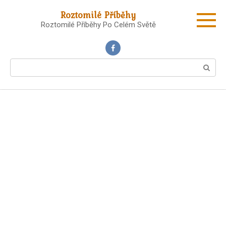
Skip
Roztomilé Příběhy
to
Roztomilé Příběhy Po Celém Světě
content
Search: