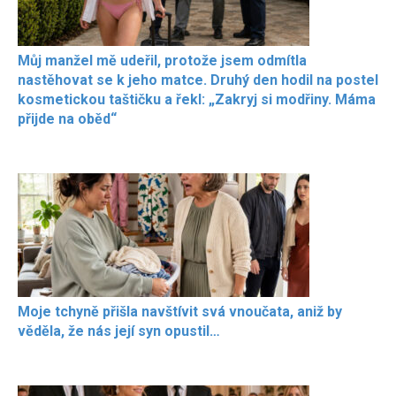
Můj manžel mě udeřil, protože jsem odmítla
nastěhovat se k jeho matce. Druhý den hodil na postel
kosmetickou taštičku a řekl: „Zakryj si modřiny. Máma
přijde na oběd“
Moje tchyně přišla navštívit svá vnoučata, aniž by
věděla, že nás její syn opustil…