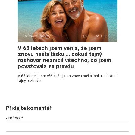
Zajímavé Příběhy
0
1 393
V 66 letech jsem věřila, že jsem
znovu našla lásku … dokud tajný
rozhovor nezničil všechno, co jsem
považovala za pravdu
V 66 letech jsem věřila, že jsem znovu našla lásku … dokud
tajný rozhovor
Přidejte komentář
Jméno
*