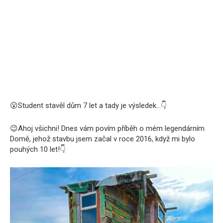
😮
Student stavěl dům 7 let a tady je výsledek…
👇
😉
Ahoj všichni! Dnes vám povím příběh o mém legendárním
Domě, jehož stavbu jsem začal v roce 2016, když mi bylo
pouhých 10 let!
👇