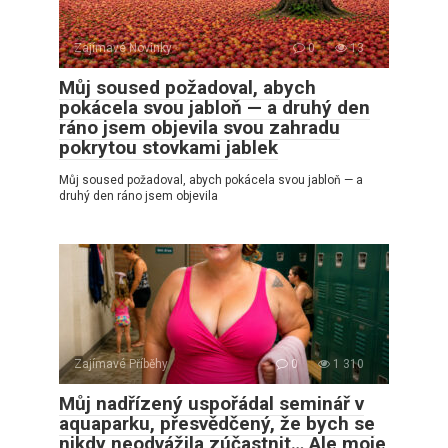
Zajímavé Novinky
0
13
Můj soused požadoval, abych
pokácela svou jabloň — a druhý den
ráno jsem objevila svou zahradu
pokrytou stovkami jablek
Můj soused požadoval, abych pokácela svou jabloň — a
druhý den ráno jsem objevila
Zajímavé Příběhy
0
1 310
Můj nadřízený uspořádal seminář v
aquaparku, přesvědčený, že bych se
nikdy neodvážila zúčastnit… Ale moje