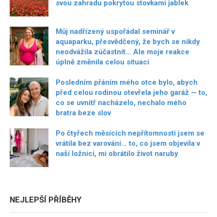
svou zahradu pokrytou stovkami jablek
Můj nadřízený uspořádal seminář v
aquaparku, přesvědčený, že bych se nikdy
neodvážila zúčastnit… Ale moje reakce
úplně změnila celou situaci
Posledním přáním mého otce bylo, abych
před celou rodinou otevřela jeho garáž — to,
co se uvnitř nacházelo, nechalo mého
bratra beze slov
Po čtyřech měsících nepřítomnosti jsem se
vrátila bez varování… to, co jsem objevila v
naší ložnici, mi obrátilo život naruby
NEJLEPŠÍ PŘÍBĚHY