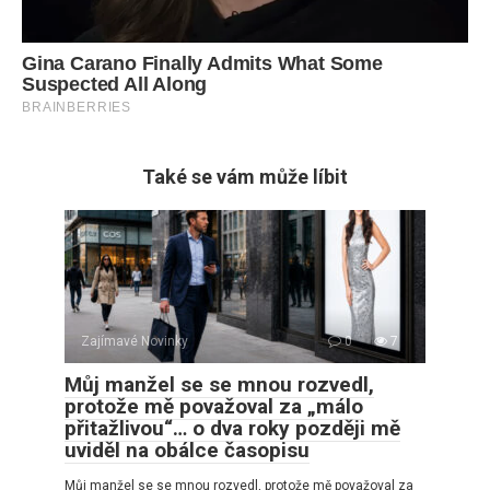
Také se vám může líbit
Zajímavé Novinky
0
7
Můj manžel se se mnou rozvedl,
protože mě považoval za „málo
přitažlivou“… o dva roky později mě
uviděl na obálce časopisu
Můj manžel se se mnou rozvedl, protože mě považoval za