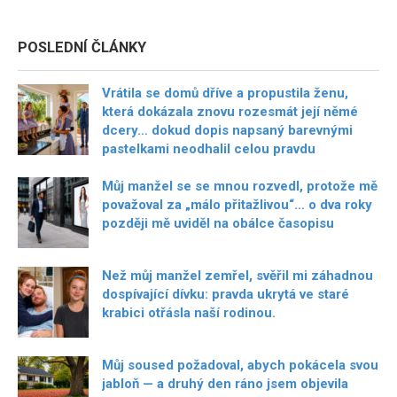
POSLEDNÍ ČLÁNKY
Vrátila se domů dříve a propustila ženu,
která dokázala znovu rozesmát její němé
dcery… dokud dopis napsaný barevnými
pastelkami neodhalil celou pravdu
Můj manžel se se mnou rozvedl, protože mě
považoval za „málo přitažlivou“… o dva roky
později mě uviděl na obálce časopisu
Než můj manžel zemřel, svěřil mi záhadnou
dospívající dívku: pravda ukrytá ve staré
krabici otřásla naší rodinou.
Můj soused požadoval, abych pokácela svou
jabloň — a druhý den ráno jsem objevila