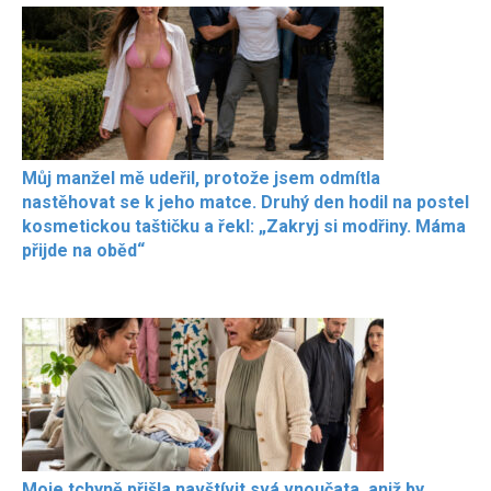
Můj manžel mě udeřil, protože jsem odmítla
nastěhovat se k jeho matce. Druhý den hodil na postel
kosmetickou taštičku a řekl: „Zakryj si modřiny. Máma
přijde na oběd“
Moje tchyně přišla navštívit svá vnoučata, aniž by