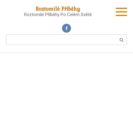
Skip
Roztomilé Příběhy
to
Roztomilé Příběhy Po Celém Světě
content
Search: