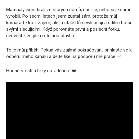
Materiály jsme brali ze starých domů, našli je, nebo si je sami
vyrobili. Po sedmi letech jsem zůstal sám, protože můj
kamarád ztratil zájem, ale já stále Dům vylepšuji a sdílím ho se
svými sledujícími. Když porovnáte první a poslední fotku,
neuvěříte, že jde o stejnou stavbu!
To je můj příběh. Pokud vás zajímá pokračování, přihlaste se k
odběru mého kanálu a dejte like na podporu mé práce. ✅
Hodně štěstí a brzy na viděnou! ❤️