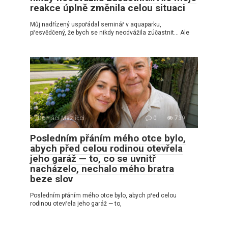
reakce úplně změnila celou situaci
Můj nadřízený uspořádal seminář v aquaparku,
přesvědčený, že bych se nikdy neodvážila zúčastnit… Ale
Domácí Mazlíčci
0
739
Posledním přáním mého otce bylo,
abych před celou rodinou otevřela
jeho garáž — to, co se uvnitř
nacházelo, nechalo mého bratra
beze slov
Posledním přáním mého otce bylo, abych před celou
rodinou otevřela jeho garáž — to,