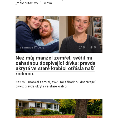
„málo přitažlivou“… o dva
Zajímavé Příběhy
0
9
Než můj manžel zemřel, svěřil mi
záhadnou dospívající dívku: pravda
ukrytá ve staré krabici otřásla naší
rodinou.
Než můj manžel zemřel, svěřil mi záhadnou dospívající
dívku: pravda ukrytá ve staré krabici