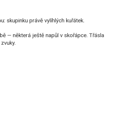
 skupinku právě vylíhlých kuřátek.
obě — některá ještě napůl v skořápce. Třásla
 zvuky.