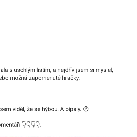
ala s uschlým listím, a nejdřív jsem si myslel,
nebo možná zapomenuté hračky.
 jsem viděl, že se hýbou. A pípaly. 😯
entáři 👇👇👇👇.