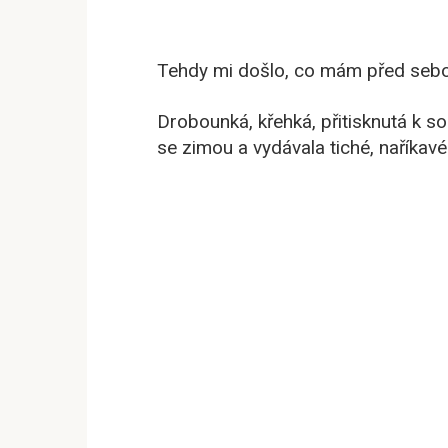
Tehdy mi došlo, co mám před sebou:
Drobounká, křehká, přitisknutá k s
se zimou a vydávala tiché, naříkavé