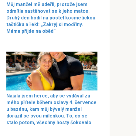
Můj manžel mě udeřil, protože jsem
odmítla nastěhovat se k jeho matce.
Druhý den hodil na postel kosmetickou
taštičku a řekl: „Zakryj si modřiny.
Máma přijde na oběd“
Najala jsem herce, aby se vydával za
mého přítele během oslavy 4. července
u bazénu, kam můj bývalý manžel
dorazil se svou milenkou. To, co se
stalo potom, všechny hosty šokovalo