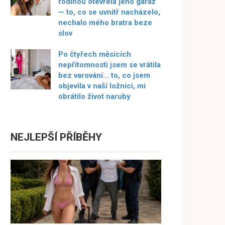
rodinou otevřela jeho garáž
— to, co se uvnitř nacházelo,
nechalo mého bratra beze
slov
Po čtyřech měsících
nepřítomnosti jsem se vrátila
bez varování… to, co jsem
objevila v naší ložnici, mi
obrátilo život naruby
NEJLEPŠÍ PŘÍBĚHY