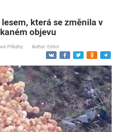
esem, která se změnila v
čekaném objevu
avé Příběhy
Author:
Editor