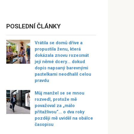
POSLEDNÍ ČLÁNKY
Vrátila se domů dříve a
propustila ženu, která
dokázala znovu rozesmát
její němé dcery… dokud
dopis napsaný barevnými
pastelkami neodhalil celou
pravdu
Můj manžel se se mnou
rozvedl, protože mě
považoval za „málo
přitažlivou“… o dva roky
později mě uviděl na obálce
časopisu