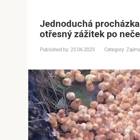
Jednoduchá procházka l
otřesný zážitek po ne
Published by:
25.06.2025
Category:
Zajím