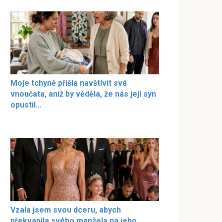
Moje tchyně přišla navštívit svá
vnoučata, aniž by věděla, že nás její syn
opustil…
Vzala jsem svou dceru, abych
překvapila svého manžela na jeho