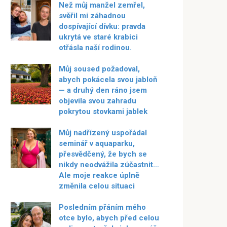
Než můj manžel zemřel,
svěřil mi záhadnou
dospívající dívku: pravda
ukrytá ve staré krabici
otřásla naší rodinou.
Můj soused požadoval,
abych pokácela svou jabloň
— a druhý den ráno jsem
objevila svou zahradu
pokrytou stovkami jablek
Můj nadřízený uspořádal
seminář v aquaparku,
přesvědčený, že bych se
nikdy neodvážila zúčastnit…
Ale moje reakce úplně
změnila celou situaci
Posledním přáním mého
otce bylo, abych před celou