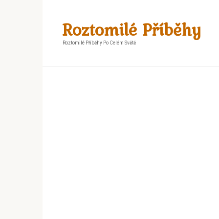
Skip
to
Roztomilé Příběhy
content
Roztomilé Příběhy Po Celém Světě