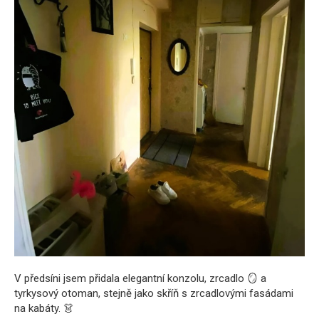
V předsíni jsem přidala elegantní konzolu, zrcadlo 🪞 a
tyrkysový otoman, stejně jako skříň s zrcadlovými fasádami
na kabáty. 👗