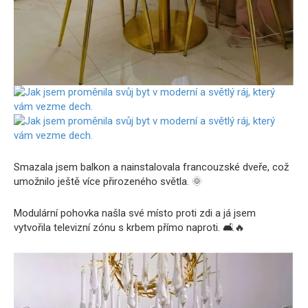
Smazala jsem balkon a nainstalovala francouzské dveře, což
umožnilo ještě více přirozeného světla. 🌞
Modulární pohovka našla své místo proti zdi a já jsem
vytvořila televizní zónu s krbem přímo naproti. 🛋️🔥