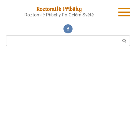
Skip
Roztomilé Příběhy
to
Roztomilé Příběhy Po Celém Světě
content
Search: