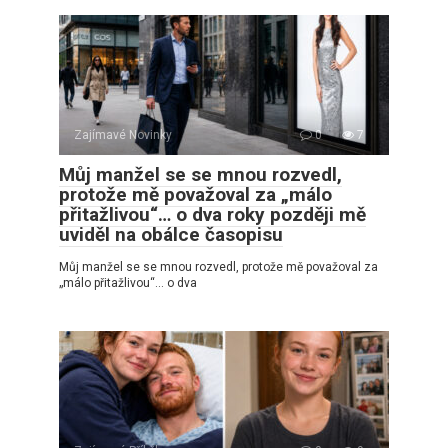
Zajímavé Novinky
0
7
Můj manžel se se mnou rozvedl,
protože mě považoval za „málo
přitažlivou“… o dva roky později mě
uviděl na obálce časopisu
Můj manžel se se mnou rozvedl, protože mě považoval za
„málo přitažlivou“… o dva