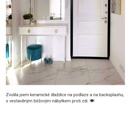
Zvolila jsem keramické dlaždice na podlaze a na backsplashu,
s vestavěným béžovým nábytkem proti zdi. 🍽️