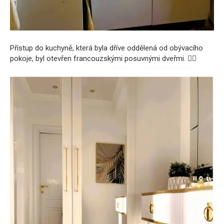
Přístup do kuchyně, která byla dříve oddělená od obývacího
pokoje, byl otevřen francouzskými posuvnými dveřmi. 🚶‍♀️