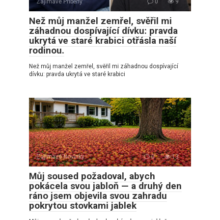
Zajímavé Příběhy
0
9
Než můj manžel zemřel, svěřil mi
záhadnou dospívající dívku: pravda
ukrytá ve staré krabici otřásla naší
rodinou.
Než můj manžel zemřel, svěřil mi záhadnou dospívající
dívku: pravda ukrytá ve staré krabici
Zajímavé Novinky
0
13
Můj soused požadoval, abych
pokácela svou jabloň — a druhý den
ráno jsem objevila svou zahradu
pokrytou stovkami jablek