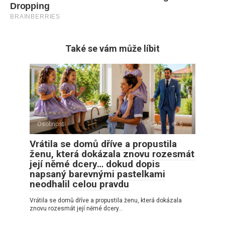
Také se vám může líbit
Osobnosti
0
6
Vrátila se domů dříve a propustila
ženu, která dokázala znovu rozesmát
její němé dcery… dokud dopis
napsaný barevnými pastelkami
neodhalil celou pravdu
Vrátila se domů dříve a propustila ženu, která dokázala
znovu rozesmát její němé dcery…