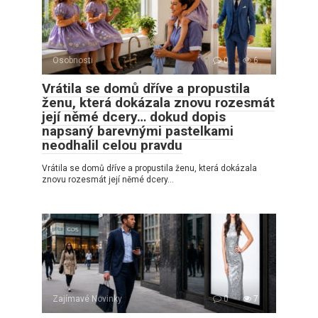
Osobnosti
0
6
Vrátila se domů dříve a propustila
ženu, která dokázala znovu rozesmát
její němé dcery… dokud dopis
napsaný barevnými pastelkami
neodhalil celou pravdu
Vrátila se domů dříve a propustila ženu, která dokázala
znovu rozesmát její němé dcery…
Zajímavé Novinky
0
7