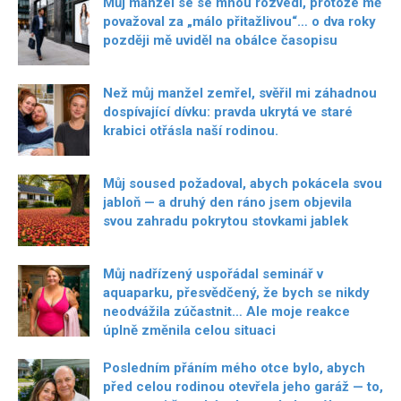
Můj manžel se se mnou rozvedl, protože mě
považoval za „málo přitažlivou“… o dva roky
později mě uviděl na obálce časopisu
Než můj manžel zemřel, svěřil mi záhadnou
dospívající dívku: pravda ukrytá ve staré
krabici otřásla naší rodinou.
Můj soused požadoval, abych pokácela svou
jabloň — a druhý den ráno jsem objevila
svou zahradu pokrytou stovkami jablek
Můj nadřízený uspořádal seminář v
aquaparku, přesvědčený, že bych se nikdy
neodvážila zúčastnit… Ale moje reakce
úplně změnila celou situaci
Posledním přáním mého otce bylo, abych
před celou rodinou otevřela jeho garáž — to,