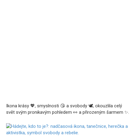
Ikona krásy 💖, smyslnosti 😘 a svobody 🕊️, okouzlila celý
svět svým pronikavým pohledem 👀 a přirozeným šarmem ✨.