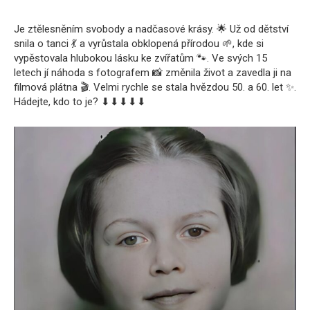
Je ztělesněním svobody a nadčasové krásy. 🌟 Už od dětství
snila o tanci 💃 a vyrůstala obklopená přírodou 🌱, kde si
vypěstovala hlubokou lásku ke zvířatům 🐾. Ve svých 15
letech jí náhoda s fotografem 📸 změnila život a zavedla ji na
filmová plátna 🎬. Velmi rychle se stala hvězdou 50. a 60. let ✨.
Hádejte, kdo to je? ⬇⬇⬇⬇⬇