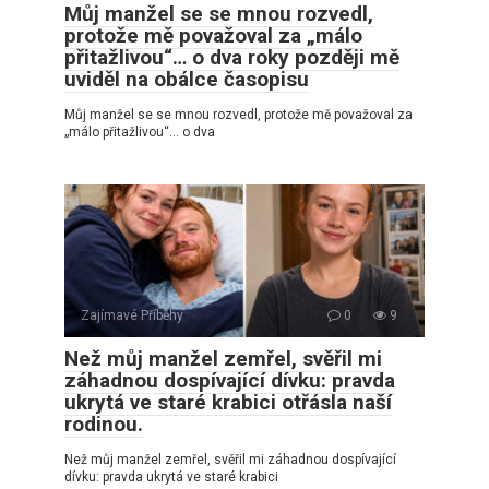
Můj manžel se se mnou rozvedl,
protože mě považoval za „málo
přitažlivou“… o dva roky později mě
uviděl na obálce časopisu
Můj manžel se se mnou rozvedl, protože mě považoval za
„málo přitažlivou“… o dva
Zajímavé Příběhy
0
9
Než můj manžel zemřel, svěřil mi
záhadnou dospívající dívku: pravda
ukrytá ve staré krabici otřásla naší
rodinou.
Než můj manžel zemřel, svěřil mi záhadnou dospívající
dívku: pravda ukrytá ve staré krabici