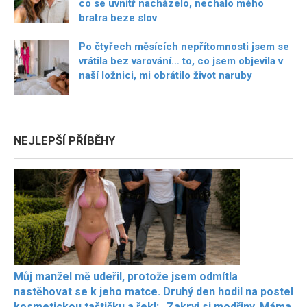
co se uvnitř nacházelo, nechalo mého
bratra beze slov
Po čtyřech měsících nepřítomnosti jsem se
vrátila bez varování… to, co jsem objevila v
naší ložnici, mi obrátilo život naruby
NEJLEPŠÍ PŘÍBĚHY
Můj manžel mě udeřil, protože jsem odmítla
nastěhovat se k jeho matce. Druhý den hodil na postel
kosmetickou taštičku a řekl: „Zakryj si modřiny. Máma