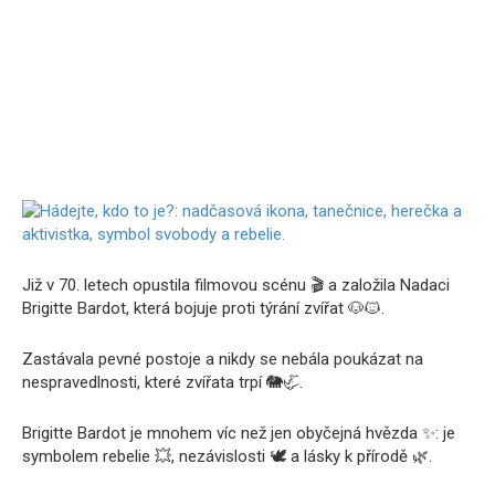
Již v 70. letech opustila filmovou scénu 🎬 a založila Nadaci
Brigitte Bardot, která bojuje proti týrání zvířat 🐶🐱.
Zastávala pevné postoje a nikdy se nebála poukázat na
nespravedlnosti, které zvířata trpí 🐘🦏.
Brigitte Bardot je mnohem víc než jen obyčejná hvězda ✨: je
symbolem rebelie 💥, nezávislosti 🕊️ a lásky k přírodě 🌿.