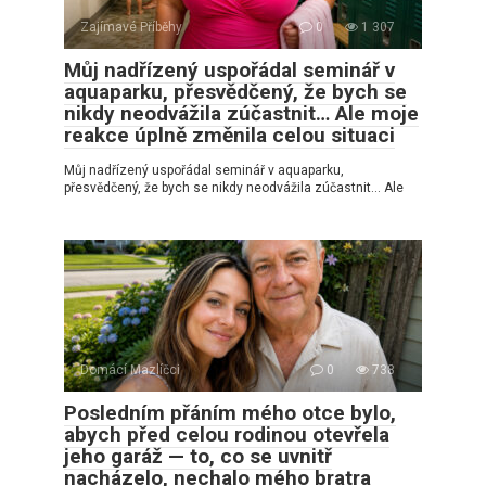
Zajímavé Příběhy
0
1 307
Můj nadřízený uspořádal seminář v
aquaparku, přesvědčený, že bych se
nikdy neodvážila zúčastnit… Ale moje
reakce úplně změnila celou situaci
Můj nadřízený uspořádal seminář v aquaparku,
přesvědčený, že bych se nikdy neodvážila zúčastnit… Ale
Domácí Mazlíčci
0
738
Posledním přáním mého otce bylo,
abych před celou rodinou otevřela
jeho garáž — to, co se uvnitř
nacházelo, nechalo mého bratra