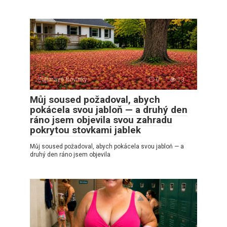
Zajímavé Novinky
0
13
Můj soused požadoval, abych
pokácela svou jabloň — a druhý den
ráno jsem objevila svou zahradu
pokrytou stovkami jablek
Můj soused požadoval, abych pokácela svou jabloň — a
druhý den ráno jsem objevila