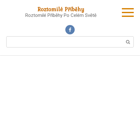
Skip
Roztomilé Příběhy
to
Roztomilé Příběhy Po Celém Světě
content
Search: