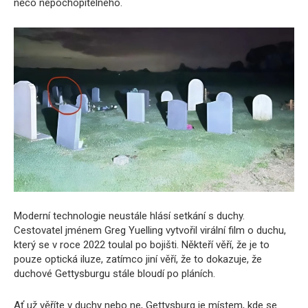
něco nepochopitelného.
Moderní technologie neustále hlásí setkání s duchy.
Cestovatel jménem Greg Yuelling vytvořil virální film o duchu,
který se v roce 2022 toulal po bojišti. Někteří věří, že je to
pouze optická iluze, zatímco jiní věří, že to dokazuje, že
duchové Gettysburgu stále bloudí po pláních.
Ať už věříte v duchy nebo ne, Gettysburg je místem, kde se