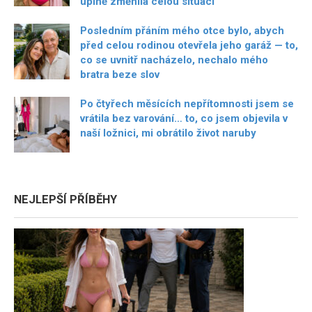
úplně změnila celou situaci
Posledním přáním mého otce bylo, abych
před celou rodinou otevřela jeho garáž — to,
co se uvnitř nacházelo, nechalo mého
bratra beze slov
Po čtyřech měsících nepřítomnosti jsem se
vrátila bez varování… to, co jsem objevila v
naší ložnici, mi obrátilo život naruby
NEJLEPŠÍ PŘÍBĚHY