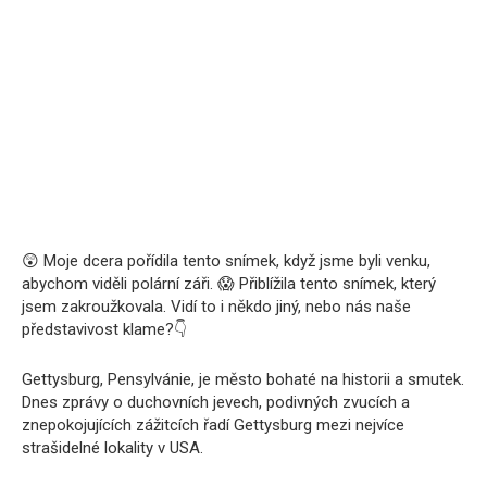
😲 Moje dcera pořídila tento snímek, když jsme byli venku,
abychom viděli polární záři. 😱 Přiblížila tento snímek, který
jsem zakroužkovala. Vidí to i někdo jiný, nebo nás naše
představivost klame?👇
Gettysburg, Pensylvánie, je město bohaté na historii a smutek.
Dnes zprávy o duchovních jevech, podivných zvucích a
znepokojujících zážitcích řadí Gettysburg mezi nejvíce
strašidelné lokality v USA.