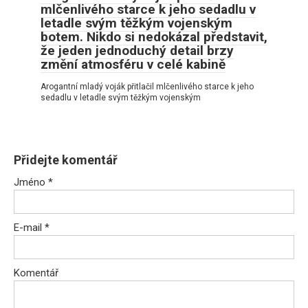
mlčenlivého starce k jeho sedadlu v
letadle svým těžkým vojenským
botem. Nikdo si nedokázal představit,
že jeden jednoduchý detail brzy
změní atmosféru v celé kabině
Arogantní mladý voják přitlačil mlčenlivého starce k jeho
sedadlu v letadle svým těžkým vojenským
Přidejte komentář
Jméno
*
E-mail
*
Komentář