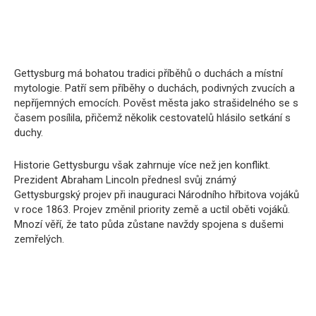
Gettysburg má bohatou tradici příběhů o duchách a místní
mytologie. Patří sem příběhy o duchách, podivných zvucích a
nepříjemných emocích. Pověst města jako strašidelného se s
časem posílila, přičemž několik cestovatelů hlásilo setkání s
duchy.
Historie Gettysburgu však zahrnuje více než jen konflikt.
Prezident Abraham Lincoln přednesl svůj známý
Gettysburgský projev při inauguraci Národního hřbitova vojáků
v roce 1863. Projev změnil priority země a uctil oběti vojáků.
Mnozí věří, že tato půda zůstane navždy spojena s dušemi
zemřelých.