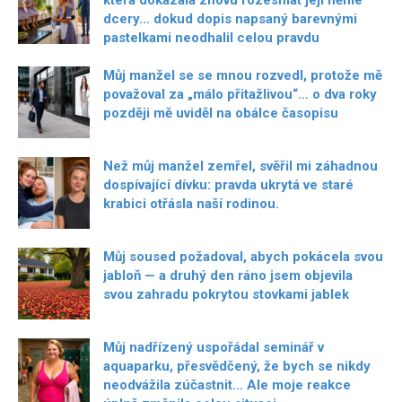
která dokázala znovu rozesmát její němé
dcery… dokud dopis napsaný barevnými
pastelkami neodhalil celou pravdu
Můj manžel se se mnou rozvedl, protože mě
považoval za „málo přitažlivou“… o dva roky
později mě uviděl na obálce časopisu
Než můj manžel zemřel, svěřil mi záhadnou
dospívající dívku: pravda ukrytá ve staré
krabici otřásla naší rodinou.
Můj soused požadoval, abych pokácela svou
jabloň — a druhý den ráno jsem objevila
svou zahradu pokrytou stovkami jablek
Můj nadřízený uspořádal seminář v
aquaparku, přesvědčený, že bych se nikdy
neodvážila zúčastnit… Ale moje reakce