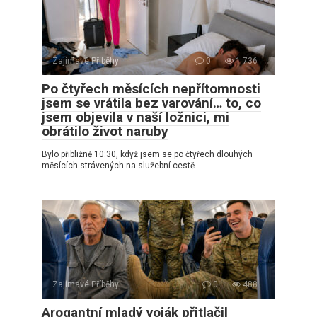
Zajímavé Příběhy
0
1 736
Po čtyřech měsících nepřítomnosti
jsem se vrátila bez varování… to, co
jsem objevila v naší ložnici, mi
obrátilo život naruby
Bylo přibližně 10:30, když jsem se po čtyřech dlouhých
měsících strávených na služební cestě
Zajímavé Příběhy
0
488
Arogantní mladý voják přitlačil