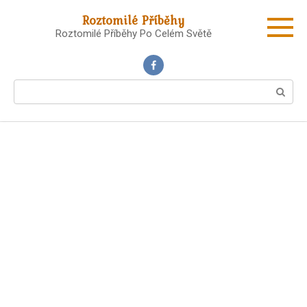
Skip
Roztomilé Příběhy
to
Roztomilé Příběhy Po Celém Světě
content
Search: