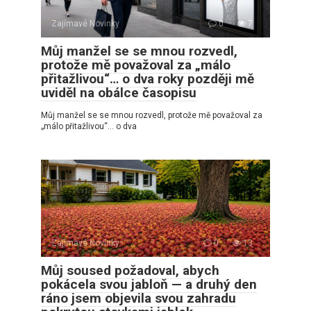
Zajímavé Novinky
0
7
Můj manžel se se mnou rozvedl,
protože mě považoval za „málo
přitažlivou“… o dva roky později mě
uviděl na obálce časopisu
Můj manžel se se mnou rozvedl, protože mě považoval za
„málo přitažlivou“… o dva
Zajímavé Novinky
0
13
Můj soused požadoval, abych
pokácela svou jabloň — a druhý den
ráno jsem objevila svou zahradu