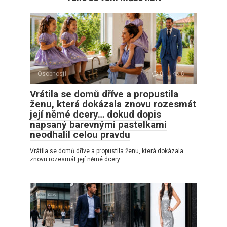
Osobnosti
0
6
Vrátila se domů dříve a propustila
ženu, která dokázala znovu rozesmát
její němé dcery… dokud dopis
napsaný barevnými pastelkami
neodhalil celou pravdu
Vrátila se domů dříve a propustila ženu, která dokázala
znovu rozesmát její němé dcery…