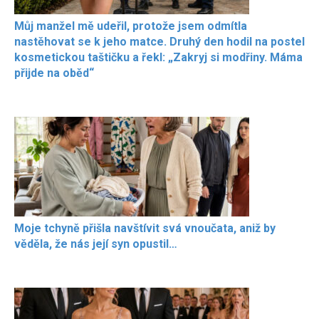
Můj manžel mě udeřil, protože jsem odmítla
nastěhovat se k jeho matce. Druhý den hodil na postel
kosmetickou taštičku a řekl: „Zakryj si modřiny. Máma
přijde na oběd“
Moje tchyně přišla navštívit svá vnoučata, aniž by
věděla, že nás její syn opustil…