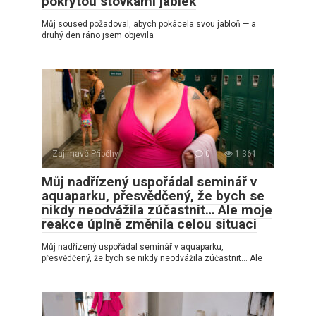
pokrytou stovkami jablek
Můj soused požadoval, abych pokácela svou jabloň — a
druhý den ráno jsem objevila
Zajímavé Příběhy
0
1 361
Můj nadřízený uspořádal seminář v
aquaparku, přesvědčený, že bych se
nikdy neodvážila zúčastnit… Ale moje
reakce úplně změnila celou situaci
Můj nadřízený uspořádal seminář v aquaparku,
přesvědčený, že bych se nikdy neodvážila zúčastnit… Ale