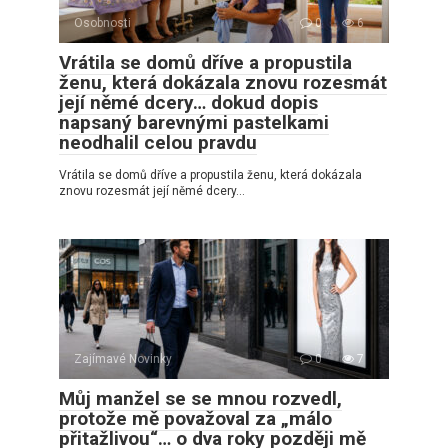
Osobnosti
0
6
Vrátila se domů dříve a propustila
ženu, která dokázala znovu rozesmát
její němé dcery… dokud dopis
napsaný barevnými pastelkami
neodhalil celou pravdu
Vrátila se domů dříve a propustila ženu, která dokázala
znovu rozesmát její němé dcery…
Zajímavé Novinky
0
7
Můj manžel se se mnou rozvedl,
protože mě považoval za „málo
přitažlivou“… o dva roky později mě