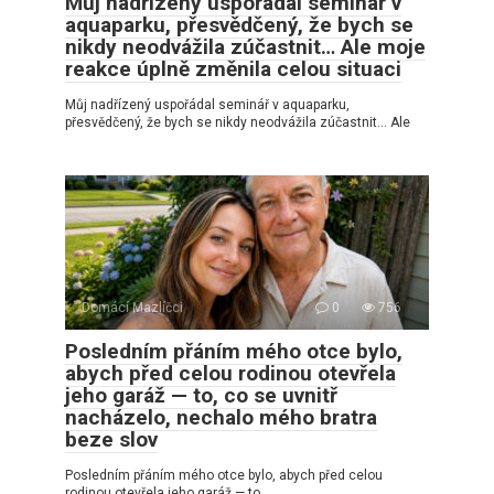
Můj nadřízený uspořádal seminář v
aquaparku, přesvědčený, že bych se
nikdy neodvážila zúčastnit… Ale moje
reakce úplně změnila celou situaci
Můj nadřízený uspořádal seminář v aquaparku,
přesvědčený, že bych se nikdy neodvážila zúčastnit… Ale
Domácí Mazlíčci
0
756
Posledním přáním mého otce bylo,
abych před celou rodinou otevřela
jeho garáž — to, co se uvnitř
nacházelo, nechalo mého bratra
beze slov
Posledním přáním mého otce bylo, abych před celou
rodinou otevřela jeho garáž — to,