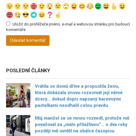
Uložit do prohlížeče jméno, e-mail a webovou stránku pro budoucí
komentáře.
POSLEDNÍ ČLÁNKY
Vrátila se domů dříve a propustila ženu,
která dokázala znovu rozesmát její němé
dcery… dokud dopis napsaný barevnými
pastelkami neodhalil celou pravdu
Můj manžel se se mnou rozvedl, protože mě
považoval za „málo přitažlivou“… o dva roky
později mě uviděl na obálce časopisu