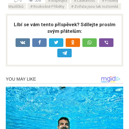
0
508
Inspirující
Laskavost
Příběhy
Mazlíčků
Rozkošné Příběhy
Zvířata jsou tak roztomilá
Líbí se vám tento příspěvek? Sdílejte prosím
svým přátelům: