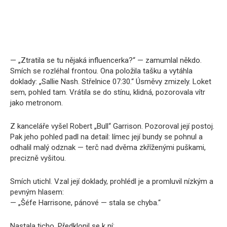
— „Ztratila se tu nějaká influencerka?“ — zamumlal někdo.
Smích se rozléhal frontou. Ona položila tašku a vytáhla
doklady: „Sallie Nash. Střelnice 07:30.“ Úsměvy zmizely. Loket
sem, pohled tam. Vrátila se do stínu, klidná, pozorovala vítr
jako metronom.
Z kanceláře vyšel Robert „Bull“ Garrison. Pozoroval její postoj.
Pak jeho pohled padl na detail: límec její bundy se pohnul a
odhalil malý odznak — terč nad dvěma zkříženými puškami,
precizně vyšitou.
Smích utichl. Vzal její doklady, prohlédl je a promluvil nízkým a
pevným hlasem:
— „Šéfe Harrisone, pánové — stala se chyba.“
Nastala ticho. Předklonil se k ní: