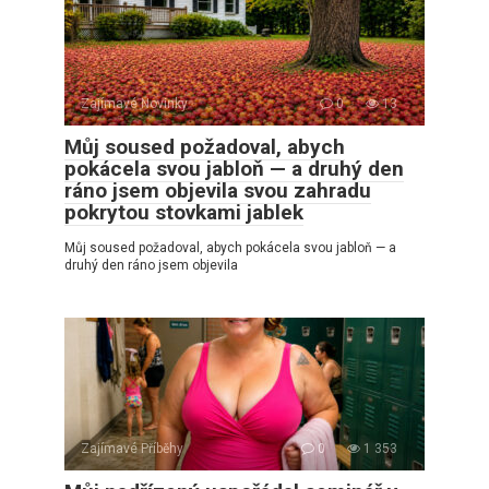
Zajímavé Novinky
0
13
Můj soused požadoval, abych
pokácela svou jabloň — a druhý den
ráno jsem objevila svou zahradu
pokrytou stovkami jablek
Můj soused požadoval, abych pokácela svou jabloň — a
druhý den ráno jsem objevila
Zajímavé Příběhy
0
1 353