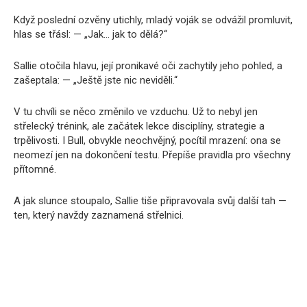
Když poslední ozvěny utichly, mladý voják se odvážil promluvit,
hlas se třásl: — „Jak… jak to dělá?“
Sallie otočila hlavu, její pronikavé oči zachytily jeho pohled, a
zašeptala: — „Ještě jste nic neviděli.“
V tu chvíli se něco změnilo ve vzduchu. Už to nebyl jen
střelecký trénink, ale začátek lekce disciplíny, strategie a
trpělivosti. I Bull, obvykle neochvějný, pocítil mrazení: ona se
neomezí jen na dokončení testu. Přepíše pravidla pro všechny
přítomné.
A jak slunce stoupalo, Sallie tiše připravovala svůj další tah —
ten, který navždy zaznamená střelnici.