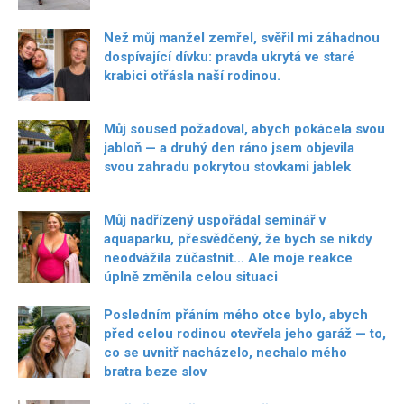
Než můj manžel zemřel, svěřil mi záhadnou
dospívající dívku: pravda ukrytá ve staré
krabici otřásla naší rodinou.
Můj soused požadoval, abych pokácela svou
jabloň — a druhý den ráno jsem objevila
svou zahradu pokrytou stovkami jablek
Můj nadřízený uspořádal seminář v
aquaparku, přesvědčený, že bych se nikdy
neodvážila zúčastnit… Ale moje reakce
úplně změnila celou situaci
Posledním přáním mého otce bylo, abych
před celou rodinou otevřela jeho garáž — to,
co se uvnitř nacházelo, nechalo mého
bratra beze slov