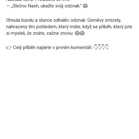
— „Slečno Nash, ukažte svůj odznak.“ 😱
Ohnula bundu a slunce odhalilo odznak. Úsměvy zmizely,
nahrazeny tím pohledem, který máte, když se příběh, který jste
si mysleli, že znáte, začne znovu. 😱😱
👉 Celý příběh najdete v prvním komentáři. 👇👇👇👇.