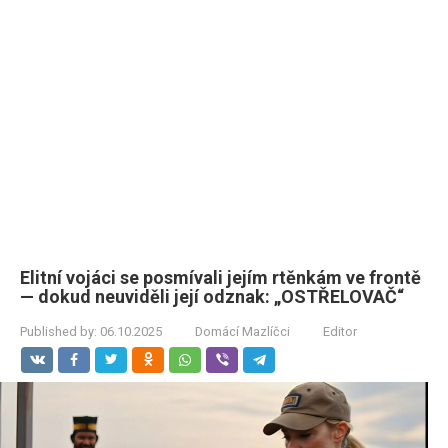
Elitní vojáci se posmívali jejím rtěnkám ve frontě
— dokud neuviděli její odznak: „OSTŘELOVAČ“
Published by:
06.10.2025
Domácí Mazlíčci
Editor