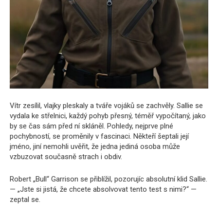
Vítr zesílil, vlajky pleskaly a tváře vojáků se zachvěly. Sallie se
vydala ke střelnici, každý pohyb přesný, téměř vypočítaný, jako
by se čas sám před ní skláněl. Pohledy, nejprve plné
pochybností, se proměnily v fascinaci. Někteří šeptali její
jméno, jiní nemohli uvěřit, že jedna jediná osoba může
vzbuzovat současně strach i obdiv.
Robert „Bull“ Garrison se přiblížil, pozorujíc absolutní klid Sallie.
— „Jste si jistá, že chcete absolvovat tento test s nimi?“ —
zeptal se.