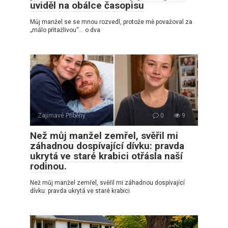
uviděl na obálce časopisu
Můj manžel se se mnou rozvedl, protože mě považoval za
„málo přitažlivou“… o dva
Zajímavé Příběhy
0
9
Než můj manžel zemřel, svěřil mi
záhadnou dospívající dívku: pravda
ukrytá ve staré krabici otřásla naší
rodinou.
Než můj manžel zemřel, svěřil mi záhadnou dospívající
dívku: pravda ukrytá ve staré krabici