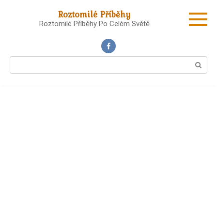
Skip
Roztomilé Příběhy
to
Roztomilé Příběhy Po Celém Světě
content
Search: