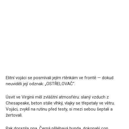
Elitní vojáci se posmívali jejím rtěnkám ve frontě — dokud
neuviděli její odznak: „OSTŘELOVAČ“.
Úsvit ve Virginii měl zvláštní atmosféru: slaný vzduch z
Chesapeake, beton stále vlhký, vlajky se třepetaly ve větru.
Vojáci, zvyklí na rutinu před testy, si mezi sebou šeptali a
žertovali.
Pak dorazila ona. Černá přiléhavá bunda, dokonalý cop,