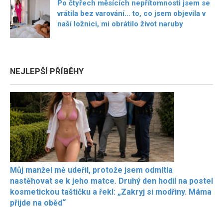
Po čtyřech měsících nepřítomnosti jsem se
vrátila bez varování… to, co jsem objevila v
naší ložnici, mi obrátilo život naruby
NEJLEPŠÍ PŘÍBĚHY
Můj manžel mě udeřil, protože jsem odmítla
nastěhovat se k jeho matce. Druhý den hodil na postel
kosmetickou taštičku a řekl: „Zakryj si modřiny. Máma
přijde na oběd“