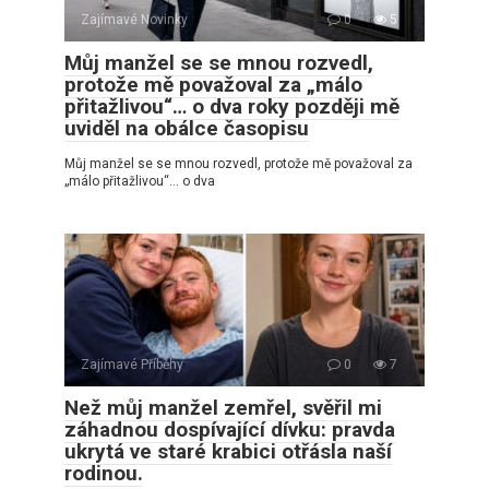
Zajímavé Novinky
0
5
Můj manžel se se mnou rozvedl,
protože mě považoval za „málo
přitažlivou“… o dva roky později mě
uviděl na obálce časopisu
Můj manžel se se mnou rozvedl, protože mě považoval za
„málo přitažlivou“… o dva
Zajímavé Příběhy
0
7
Než můj manžel zemřel, svěřil mi
záhadnou dospívající dívku: pravda
ukrytá ve staré krabici otřásla naší
rodinou.