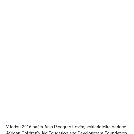
V lednu 2016 našla Anja Ringgren Lovén, zakladatelka nadace
African Children’s Aid Education and Development Foundation,