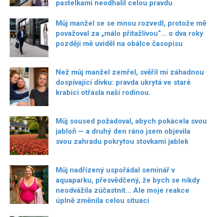
pastelkami neodhalil celou pravdu
Můj manžel se se mnou rozvedl, protože mě
považoval za „málo přitažlivou“… o dva roky
později mě uviděl na obálce časopisu
Než můj manžel zemřel, svěřil mi záhadnou
dospívající dívku: pravda ukrytá ve staré
krabici otřásla naší rodinou.
Můj soused požadoval, abych pokácela svou
jabloň — a druhý den ráno jsem objevila
svou zahradu pokrytou stovkami jablek
Můj nadřízený uspořádal seminář v
aquaparku, přesvědčený, že bych se nikdy
neodvážila zúčastnit… Ale moje reakce
úplně změnila celou situaci