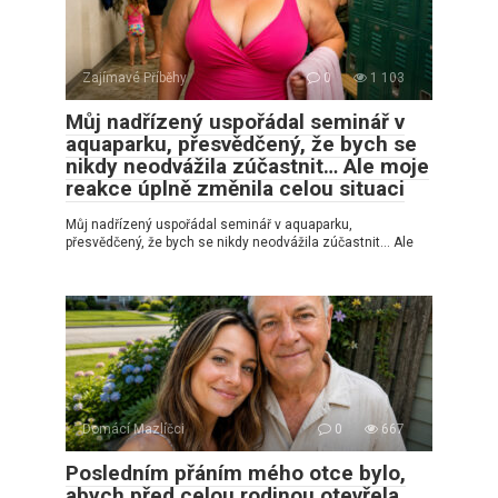
Zajímavé Příběhy
0
1 103
Můj nadřízený uspořádal seminář v
aquaparku, přesvědčený, že bych se
nikdy neodvážila zúčastnit… Ale moje
reakce úplně změnila celou situaci
Můj nadřízený uspořádal seminář v aquaparku,
přesvědčený, že bych se nikdy neodvážila zúčastnit… Ale
Domácí Mazlíčci
0
667
Posledním přáním mého otce bylo,
abych před celou rodinou otevřela