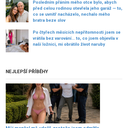
Posledním přáním mého otce bylo, abych
před celou rodinou otevřela jeho garáž — to,
co se uvnitř nacházelo, nechalo mého
bratra beze slov
Po čtyřech měsících nepřítomnosti jsem se
vrátila bez varování… to, co jsem objevila v
naší ložnici, mi obrátilo život naruby
NEJLEPŠÍ PŘÍBĚHY