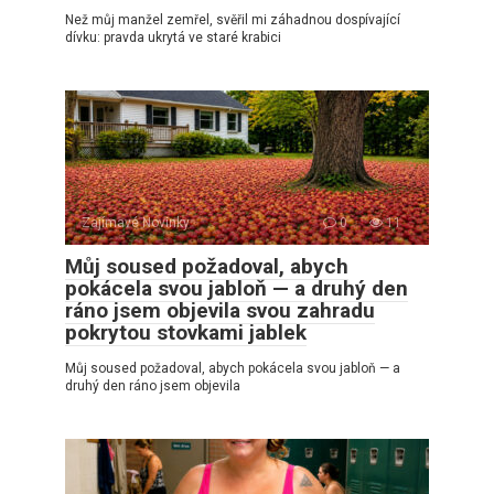
Než můj manžel zemřel, svěřil mi záhadnou dospívající
dívku: pravda ukrytá ve staré krabici
Zajímavé Novinky
0
11
Můj soused požadoval, abych
pokácela svou jabloň — a druhý den
ráno jsem objevila svou zahradu
pokrytou stovkami jablek
Můj soused požadoval, abych pokácela svou jabloň — a
druhý den ráno jsem objevila