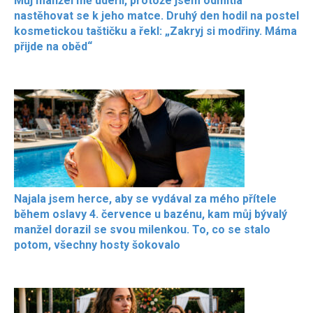
Můj manžel mě udeřil, protože jsem odmítla
nastěhovat se k jeho matce. Druhý den hodil na postel
kosmetickou taštičku a řekl: „Zakryj si modřiny. Máma
přijde na oběd“
Najala jsem herce, aby se vydával za mého přítele
během oslavy 4. července u bazénu, kam můj bývalý
manžel dorazil se svou milenkou. To, co se stalo
potom, všechny hosty šokovalo