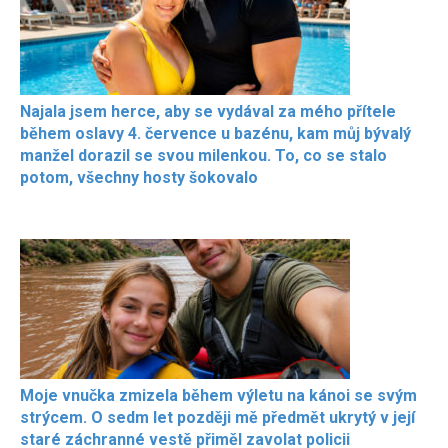
Najala jsem herce, aby se vydával za mého přítele
během oslavy 4. července u bazénu, kam můj bývalý
manžel dorazil se svou milenkou. To, co se stalo
potom, všechny hosty šokovalo
Moje vnučka zmizela během výletu na kánoi se svým
strýcem. O sedm let později mě předmět ukrytý v její
staré záchranné vestě přiměl zavolat policii