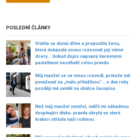
POSLEDNÍ ČLÁNKY
Vrátila se domů dříve a propustila ženu,
která dokázala znovu rozesmát její němé
dcery… dokud dopis napsaný barevnými
pastelkami neodhalil celou pravdu
Můj manžel se se mnou rozvedl, protože mě
považoval za „málo přitažlivou“… o dva roky
později mě uviděl na obálce časopisu
Než můj manžel zemřel, svěřil mi záhadnou
dospívající dívku: pravda ukrytá ve staré
krabici otřásla naší rodinou.