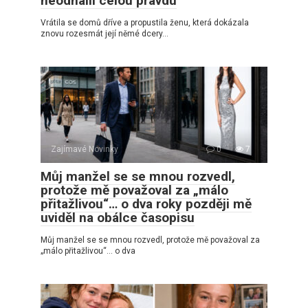
neodhalil celou pravdu
Vrátila se domů dříve a propustila ženu, která dokázala
znovu rozesmát její němé dcery…
Zajímavé Novinky
0
7
Můj manžel se se mnou rozvedl,
protože mě považoval za „málo
přitažlivou“… o dva roky později mě
uviděl na obálce časopisu
Můj manžel se se mnou rozvedl, protože mě považoval za
„málo přitažlivou“… o dva