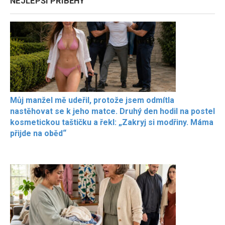
NEJLEPŠÍ PŘÍBĚHY
Můj manžel mě udeřil, protože jsem odmítla
nastěhovat se k jeho matce. Druhý den hodil na postel
kosmetickou taštičku a řekl: „Zakryj si modřiny. Máma
přijde na oběd“