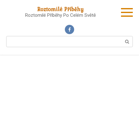
Skip
Roztomilé Příběhy
to
Roztomilé Příběhy Po Celém Světě
content
Search: