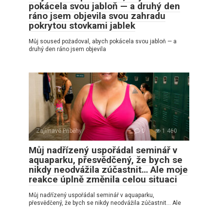
pokácela svou jabloň — a druhý den
ráno jsem objevila svou zahradu
pokrytou stovkami jablek
Můj soused požadoval, abych pokácela svou jabloň — a
druhý den ráno jsem objevila
Zajímavé Příběhy
0
1 460
Můj nadřízený uspořádal seminář v
aquaparku, přesvědčený, že bych se
nikdy neodvážila zúčastnit… Ale moje
reakce úplně změnila celou situaci
Můj nadřízený uspořádal seminář v aquaparku,
přesvědčený, že bych se nikdy neodvážila zúčastnit… Ale