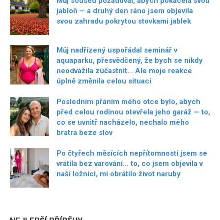
Můj soused požadoval, abych pokácela svou
jabloň — a druhý den ráno jsem objevila
svou zahradu pokrytou stovkami jablek
Můj nadřízený uspořádal seminář v
aquaparku, přesvědčený, že bych se nikdy
neodvážila zúčastnit… Ale moje reakce
úplně změnila celou situaci
Posledním přáním mého otce bylo, abych
před celou rodinou otevřela jeho garáž — to,
co se uvnitř nacházelo, nechalo mého
bratra beze slov
Po čtyřech měsících nepřítomnosti jsem se
vrátila bez varování… to, co jsem objevila v
naší ložnici, mi obrátilo život naruby