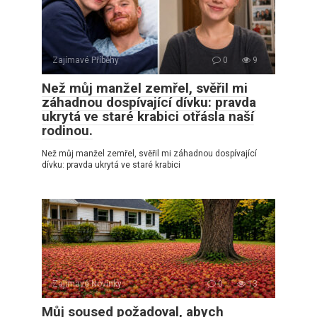
Zajímavé Příběhy
0
9
Než můj manžel zemřel, svěřil mi
záhadnou dospívající dívku: pravda
ukrytá ve staré krabici otřásla naší
rodinou.
Než můj manžel zemřel, svěřil mi záhadnou dospívající
dívku: pravda ukrytá ve staré krabici
Zajímavé Novinky
0
13
Můj soused požadoval, abych