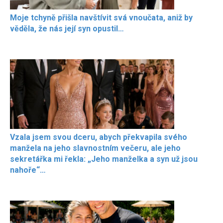
Moje tchyně přišla navštívit svá vnoučata, aniž by
věděla, že nás její syn opustil…
Vzala jsem svou dceru, abych překvapila svého
manžela na jeho slavnostním večeru, ale jeho
sekretářka mi řekla: „Jeho manželka a syn už jsou
nahoře“…