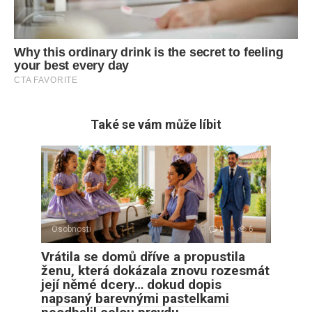
Také se vám může líbit
Osobnosti
0
6
Vrátila se domů dříve a propustila
ženu, která dokázala znovu rozesmát
její němé dcery… dokud dopis
napsaný barevnými pastelkami