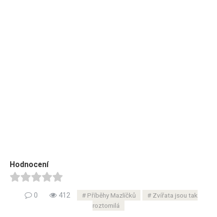
Hodnocení
0
412
Příběhy Mazlíčků
Zvířata jsou tak
roztomilá