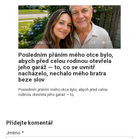
Domácí Mazlíčci
0
771
Posledním přáním mého otce bylo,
abych před celou rodinou otevřela
jeho garáž — to, co se uvnitř
nacházelo, nechalo mého bratra
beze slov
Posledním přáním mého otce bylo, abych před celou
rodinou otevřela jeho garáž — to,
Přidejte komentář
Jméno
*